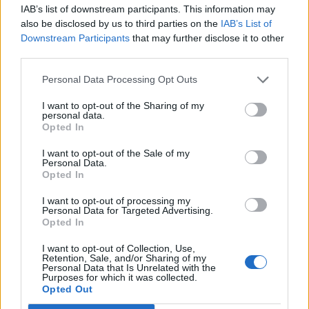
IAB’s list of downstream participants. This information may
https://www.mindmyerection.com . Πρόκειται
also be disclosed by us to third parties on the
IAB’s List of
για σειρά βίντεο μέσω των οποίων η ίδια εξηγεί
Downstream Participants
that may further disclose it to other
τους μηχανισμούς που δημιουργούν
third parties.
καισυντηρούν το πρόβλημα καθώς και απλές
Personal Data Processing Opt Outs
πρακτικές συμβουλές αντιμετώπισής του. Τα
βίντεο είναι στα αγγλικά με ελληνικούς
I want to opt-out of the Sharing of my
personal data.
υπότιτλους και προτείνονται σε όσους
Opted In
ταλαιπωρούνται από το πρόβλημα αυτό.
I want to opt-out of the Sale of my
Personal Data.
Opted In
Φαίνεται ότι δεν βρήκαμε αυτό που ζητούσατε. Αν θέλετε,
I want to opt-out of processing my
Personal Data for Targeted Advertising.
δοκιμάστε την αναζήτηση.
Opted In
Αναζήτηση
I want to opt-out of Collection, Use,
Retention, Sale, and/or Sharing of my
για:
Personal Data that Is Unrelated with the
Purposes for which it was collected.
Opted Out