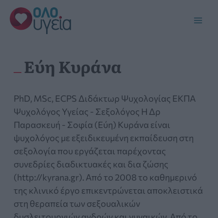
Μετάβαση
στο
Main
περιεχόμενο
Men
Εύη Κυράνα
PhD, MSc, ECPS Διδάκτωρ Ψυχολογίας ΕΚΠΑ
Ψυχολόγος Υγείας - Σεξολόγος Η Δρ
Παρασκευή - Σοφία (Εύη) Κυράνα είναι
ψυχολόγος με εξειδικευμένη εκπαίδευση στη
σεξολογία που εργάζεται παρέχοντας
συνεδρίες διαδικτυακές και δια ζώσης
(http://kyrana.gr). Από το 2008 το καθημερινό
της κλινικό έργο επικεντρώνεται αποκλειστικά
στη θεραπεία των σεξουαλικών
δυσλειτουργιών ανδρών και γυναικών. Από το