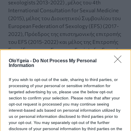
sexologists 2013-2022) , μέλος του 4th
International Consultation for Sexual Medicine
(2015), μέλος του Διοικητικού Συμβουλίου του
European Federation of Sexology (EFS) (2017-
2022), Πρόεδρος της επιστημονικής επιτροπής
του EFS (2015-2022) και μέλος της Επιτροπής
Εκπαίδευσης του European Society for Sexual
Medicine (2010-2023). Σήμερα προεδρεύει
OloYgeia -
Do Not Process My Personal
στην επιτροπή Σεξολογίας της Ευρωπαϊκής
Information
Επιτροπής Σεξουαλικής Ιατρκής (ESSM). Το
If you wish to opt-out of the sale, sharing to third parties, or
2019 ίδρυσε το International Online Sexology
processing of your personal or sensitive information for
Supervisors (IOSS), μια διεθνής πλατφόρμα
targeted advertising by us, please use the below opt-out
εκπαίδευσης των επαγγελματιών σεξολόγων 9
section to confirm your selection. Please note that after your
opt-out request is processed you may continue seeing
https://sexologysupervisors.org ) . Επιπλέον,
interest-based ads based on personal information utilized by
αναγνωρίζοντας την ανάγκη των ανδρών με
us or personal information disclosed to third parties prior to
στυτική δυσλειτουργία και των συντρόφων
your opt-out. You may separately opt-out of the further
τους για ενημέρωση δημιούργησε το
disclosure of your personal information by third parties on the