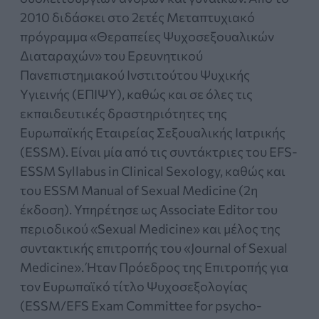
2010 διδάσκει στο 2ετές Μεταπτυχιακό
πρόγραμμα «Θεραπείες Ψυχοσεξουαλικών
∆ιαταραχών» του Eρευνητικού
Πανεπιστημιακού Iνστιτούτου Ψυχικής
Yγιεινής (EΠIΨY), καθώς και σε όλες τις
εκπαιδευτικές δραστηριότητες της
Ευρωπαϊκής Εταιρείας Σεξουαλικής Ιατρικής
(ESSM). Είναι μία από τις συντάκτριες του EFS-
ESSM Syllabus in Clinical Sexology, καθώς και
του ESSM Manual of Sexual Medicine (2η
έκδοση). Υπηρέτησε ως Associate Editor του
περιοδικού «Sexual Medicine» και μέλος της
συντακτικής επιτροπής του «Journal of Sexual
Medicine». Ήταν Πρόεδρος της Επιτροπής για
τον Ευρωπαϊκό τίτλο Ψυχοσεξολογίας
(ESSM/EFS Exam Committee for psycho-