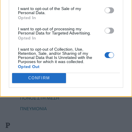
Π
I want to opt-out of the Sale of my
Personal Data.
ΠΕΡΙΟΔΟΝΤΊΤΙΔΑ
Opted In
ΠΥΕΛΟΝΕΦΡΙΤΙΔΑ
I want to opt-out of processing my
Personal Data for Targeted Advertising.
ΠΑΧΥΣΑΡΚΊΑ
Opted In
ΠΡΌΩΡΗ ΕΚΣΠΕΡΜΆΤΙΣΗ
I want to opt-out of Collection, Use,
Retention, Sale, and/or Sharing of my
ΠΡΟΕΚΛΑΜΨΙΑ
Personal Data that Is Unrelated with the
Purposes for which it was collected.
ΠΟΝΟΚΕΦΑΛΟΣ
Opted Out
ΠΟΝΟΣ
CONFIRM
ΠΟΝΟΣ ΣΤΗΝ ΠΛΑΤΗ
ΠΌΝΟΣ ΣΤΗ ΜΈΣΗ
ΠΝΕΥΜΟΝΊΑ
Ρ