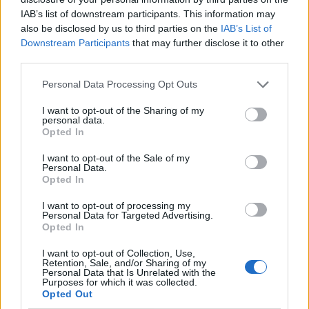
PODCAST
IAB’s list of downstream participants. This information may
also be disclosed by us to third parties on the
IAB’s List of
Πότε η σχέση είναι τοξική και πρέπει να
Downstream Participants
that may further disclose it to other
third parties.
χωρίσουμε;
Personal Data Processing Opt Outs
Η αγάπη και η σχέση με έναν σύντροφο μπορεί να είναι
μια από τις πιο ικανοποιητικές και σημαντικές
I want to opt-out of the Sharing of my
personal data.
εμπειρίες στη ζωή μας. Ωστόσο, υπάρχουν περιπτώσεις
Opted In
όπου μια σχέση, γίνεται τοξική και δυστυχώς έχει
I want to opt-out of the Sale of my
αρνητικές συνέπειες, για την ευημερία και την ψυχική
Personal Data.
μας υγεία. Σε αυτό το podcast η ψυχολόγος Μαρία
Opted In
Ολυμπία Ποντίκη, συζητά με την […]
I want to opt-out of processing my
Personal Data for Targeted Advertising.
Opted In
I want to opt-out of Collection, Use,
Retention, Sale, and/or Sharing of my
Personal Data that Is Unrelated with the
Purposes for which it was collected.
Opted Out