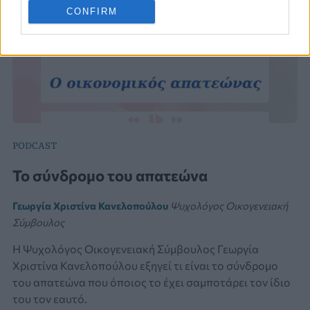
CONFIRM
PODCAST
Το σύνδρομο του απατεώνα
Γεωργία Χριστίνα Κανελοπούλου
Ψυχολόγος Οικογενειακή
Σύμβουλος
Η Ψυχολόγος Οικογενειακή Σύμβουλος Γεωργία
Χριστίνα Κανελοπούλου εξηγεί τι είναι το σύνδρομο
του απατεώνα που όποιος το έχει σαμποτάρει τον ίδιο
του τον εαυτό.