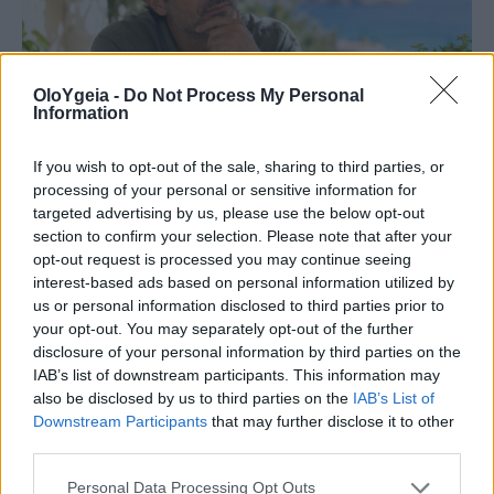
OloYgeia -
Do Not Process My Personal
Information
If you wish to opt-out of the sale, sharing to third parties, or
processing of your personal or sensitive information for
targeted advertising by us, please use the below opt-out
ΠΟΤΕ ΕΙΝΑΙ ΑΠΑΡΑΙΤΗΤΟ
section to confirm your selection. Please note that after your
opt-out request is processed you may continue seeing
Αυξημένη χοληστερίνη: Πότε δεν είναι
interest-based ads based on personal information utilized by
us or personal information disclosed to third parties prior to
αναγκαία τα φάρμακα; Τι έδειξε μελέτη
your opt-out. You may separately opt-out of the further
disclosure of your personal information by third parties on the
Η αυξημένη χοληστερίνη δεν σημαίνει πάντα ότι
IAB’s list of downstream participants. This information may
χρειάζεται φαρμακευτική αγωγή, καθώς η
also be disclosed by us to third parties on the
IAB’s List of
Downstream Participants
that may further disclose it to other
απόφαση βασίζεται στον συνολικό
third parties.
καρδιαγγειακό κίνδυνο και σε άλλους
παράγοντες υγείας. Πότε αρκούν οι αλλαγές στον
Personal Data Processing Opt Outs