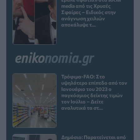
media από τις Χρυσές
Σφαίρες – Ειδικός στην
ανάγνωση χειλιών
αποκάλυψε τ...
Τρόφιμα-FAO: Στο
υψηλότερο επίπεδο από τον
Ιανουάριο του 2023 o
παγκόσμιος δείκτης τιμών
τον Ιούλιο – Δείτε
αναλυτικά τα στ...
Δημόσιο: Παρατείνεται από