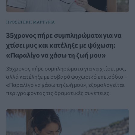
ΠΡΟΣΩΠΙΚΗ ΜΑΡΤΥΡΙΑ
35χρονος πήρε συμπληρώματα για να
χτίσει μυς και κατέληξε με ψύχωση:
«Παραλίγο να χάσω τη ζωή μου»
35χρονος πήρε συμπληρώματα για να χτίσει μυς,
αλλά κατέληξε με σοβαρό ψυχωσικό επεισόδιο –
«Παραλίγο να χάσω τη ζωή μου», εξομολογείται
περιγράφοντας τις δραματικές συνέπειες.