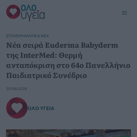
Μετάβαση
στο
Main
περιεχόμενο
Men
ΕΠΙΧΕΙΡΗΜΑΤΙΚΆ ΝΈΑ
Νέα σειρά Euderma Babyderm
της InterMed: Θερμή
ανταπόκριση στο 64ο Πανελλήνιο
Παιδιατρικό Συνέδριο
25/06/2026
ΌΛΟ ΥΓΕΊΑ