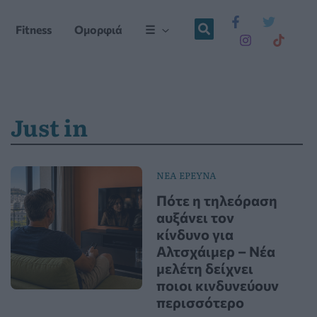
Fitness
Ομορφιά
☰
Just in
ΝΕΑ ΕΡΕΥΝΑ
Πότε η τηλεόραση
αυξάνει τον
κίνδυνο για
Αλτσχάιμερ – Νέα
μελέτη δείχνει
ποιοι κινδυνεύουν
περισσότερο