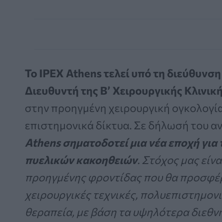
Το IPEX Athens τελεί υπό τη διεύθυνσ
Διευθυντή της Β’ Χειρουργικής Κλινικ
στην προηγμένη χειρουργική ογκολογία
επιστημονικά δίκτυα. Σε δήλωσή του αν
Athens σηματοδοτεί μια νέα εποχή για
πυελικών κακοηθειών
. Στόχος μας είν
προηγμένης φροντίδας που θα προσφέρ
χειρουργικές τεχνικές, πολυεπιστημον
θεραπεία, με βάση τα υψηλότερα διεθνή