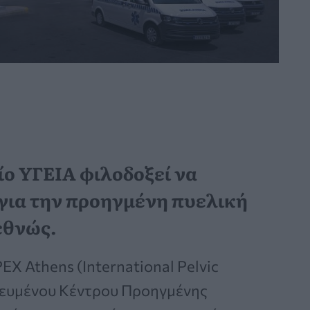
ίο ΥΓΕΙΑ φιλοδοξεί να
για την προηγμένη πυελική
εθνώς.
EX Athens (International Pelvic
ικευμένου Κέντρου Προηγμένης