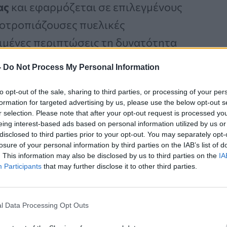
ας
και εφαρμόζεται σε επιλεγμένους
ποτροπιάζουσες πυελικές
ιμένες περιπτώσεις τη δυνατότητα
-
Do Not Process My Personal Information
to opt-out of the sale, sharing to third parties, or processing of your per
formation for targeted advertising by us, please use the below opt-out s
Καρκίνος Προστάτη:
r selection. Please note that after your opt-out request is processed y
eing interest-based ads based on personal information utilized by us or
Νέα Ελάχιστα
disclosed to third parties prior to your opt-out. You may separately opt-
Επεμβατική Εστιακή
losure of your personal information by third parties on the IAB’s list of
Θεραπεία με NanoKnife
. This information may also be disclosed by us to third parties on the
IA
Participants
that may further disclose it to other third parties.
l Data Processing Opt Outs