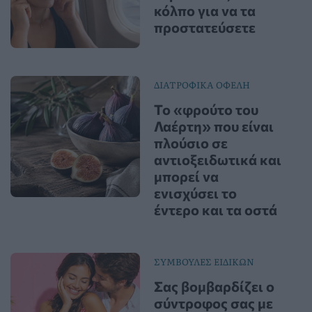
κόλπο για να τα
προστατεύσετε
ΔΙΑΤΡΟΦΙΚΑ ΟΦΕΛΗ
Το «φρούτο του
Λαέρτη» που είναι
πλούσιο σε
αντιοξειδωτικά και
μπορεί να
ενισχύσει το
έντερο και τα οστά
ΣΥΜΒΟΥΛΕΣ ΕΙΔΙΚΩΝ
Σας βομβαρδίζει ο
σύντροφος σας με