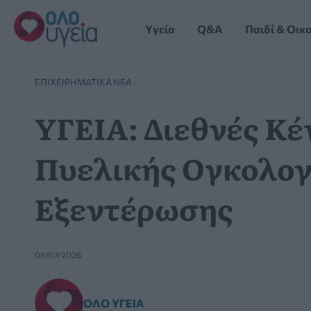
Μετάβαση
στο
Yγεία
Q&A
Παιδί & Οικ
περιεχόμενο
ΕΠΙΧΕΙΡΗΜΑΤΙΚΆ ΝΈΑ
ΥΓΕΙΑ: Διεθνές Κ
Πυελικής Ογκολογ
Εξεντέρωσης
08/07/2026
ΌΛΟ ΥΓΕΊΑ