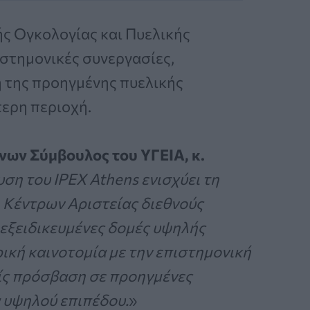
ς Ογκολογίας και Πυελικής
ιστημονικές συνεργασίες,
 της προηγμένης πυελικής
τερη περιοχή.
νων Σύμβουλος του ΥΓΕΙΑ, κ.
υση του IPEX Athens ενισχύει τη
η Κέντρων Αριστείας διεθνούς
εξειδικευμένες δομές υψηλής
ική καινοτομία με την επιστημονική
ίς πρόσβαση σε προηγμένες
 υψηλού επιπέδου.
»