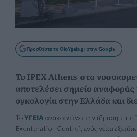
Προσθέστε το OloYgeia.gr στην Google
Το IPEX Athens στο νοσοκομε
αποτελέσει σημείο αναφοράς 
ογκολογία στην Ελλάδα και δι
Το
ΥΓΕΙΑ
ανακοινώνει την ίδρυση του IP
Exenteration Centre), ενός νέου εξειδ