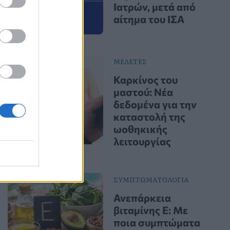
Ιατρών, μετά από
αίτημα του ΙΣΑ
ΜΕΛΕΤΕΣ
Καρκίνος του
μαστού: Νέα
δεδομένα για την
καταστολή της
ωοθηκικής
λειτουργίας
ΣΥΜΠΤΩΜΑΤΟΛΟΓΙΑ
Ανεπάρκεια
βιταμίνης Ε: Με
ποια συμπτώματα