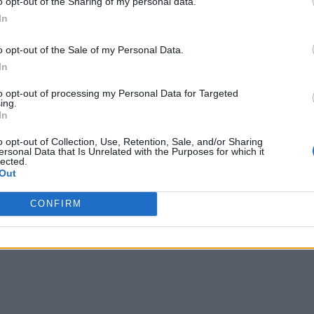
o opt-out of the Sharing of my personal data.
In
νωμένη δομή υψηλής εξειδίκευσης,
o opt-out of the Sale of my Personal Data.
ουργικές ομάδες πολλαπλών
In
πεικονιστικής και ογκολογικής
to opt-out of processing my Personal Data for Targeted
ing.
ολογική και εντατική υποστήριξη,
In
ασης και υποστήριξης των ασθενών.
o opt-out of Collection, Use, Retention, Sale, and/or Sharing
ersonal Data that Is Unrelated with the Purposes for which it
lected.
Out
στηματική καταγραφή και
CONFIRM
ων, καθώς και στην ανάπτυξη
ριοτήτων διεθνούς επιπέδου.