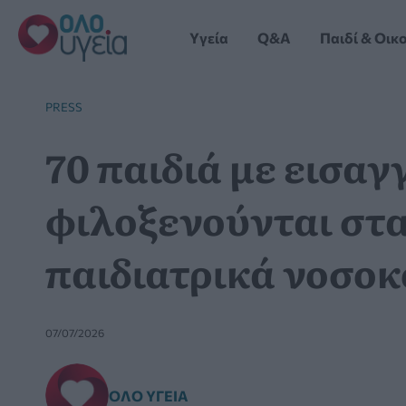
Μετάβαση
στο
Yγεία
Q&A
Παιδί & Οικ
περιεχόμενο
PRESS
70 παιδιά με εισαγ
φιλοξενούνται στ
παιδιατρικά νοσοκ
07/07/2026
ΌΛΟ ΥΓΕΊΑ