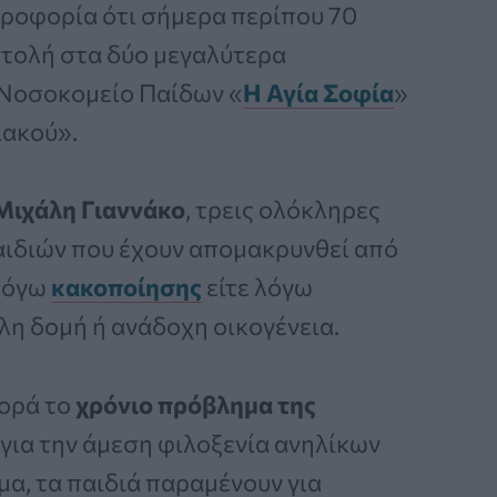
ροφορία ότι σήμερα περίπου 70
ντολή στα δύο μεγαλύτερα
 Νοσοκομείο Παίδων «
Η Αγία Σοφία
»
ιακού».
Μιχάλη Γιαννάκο
, τρεις ολόκληρες
 παιδιών που έχουν απομακρυνθεί από
 λόγω
κακοποίησης
είτε λόγω
λη δομή ή ανάδοχη οικογένεια.
φορά το
χρόνιο πρόβλημα της
για την άμεση φιλοξενία ανηλίκων
α, τα παιδιά παραμένουν για