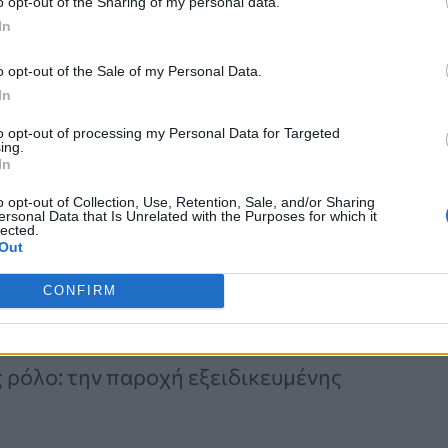
o opt-out of the Sharing of my personal data.
 παιδιού από ένα κακοποιητικό ή
In
αποτελεί αναγκαίο μέτρο
o opt-out of the Sale of my Personal Data.
υνέχεια της κρατικής μέριμνας
In
ασίας, ώστε τα παιδιά να
to opt-out of processing my Personal Data for Targeted
ing.
ι κατάλληλο περιβάλλον, χωρίς να
In
o opt-out of Collection, Use, Retention, Sale, and/or Sharing
ersonal Data that Is Unrelated with the Purposes for which it
lected.
Out
ην ανάγκη ενίσχυσης του
CONFIRM
ερισσότερες προνοιακές δομές και
ε τα νοσοκομεία να μπορούν να
 ρόλο: την παροχή εξειδικευμένης