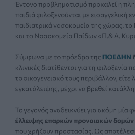
Έντονο προβληματισμό προκαλεί η πλη
παιδιά φιλοξενούνται με εισαγγελική ε
παιδιατρικά νοσοκομεία της χώρας, το
και το Νοσοκομείο Παίδων «Π.& Α. Κυρ
Σύμφωνα με το πρόεδρο της
ΠΟΕΔΗΝ
κλινικές διατίθενται για τη φιλοξενία
το οικογενειακό τους περιβάλλον, είτε
εγκατάλειψης, μέχρι να βρεθεί κατάλλη
Το γεγονός αναδεικνύει για ακόμη μία 
έλλειψης επαρκών προνοιακών δομών
που χρήζουν προστασίας. Ως αποτέλεσμ