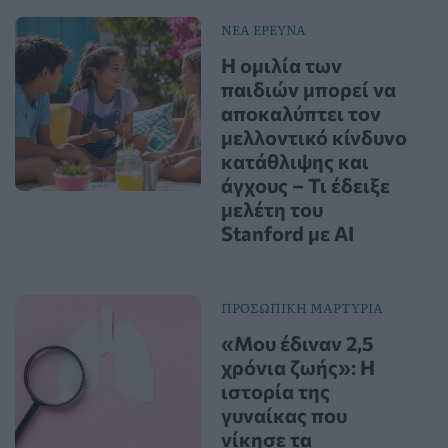
ΝΕΑ ΕΡΕΥΝΑ
Η ομιλία των
παιδιών μπορεί να
αποκαλύπτει τον
μελλοντικό κίνδυνο
κατάθλιψης και
άγχους – Τι έδειξε
μελέτη του
Stanford με AI
ΠΡΟΣΩΠΙΚΗ ΜΑΡΤΥΡΙΑ
«Μου έδιναν 2,5
χρόνια ζωής»: Η
ιστορία της
γυναίκας που
νίκησε τα