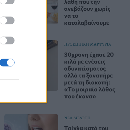
λάθη που την
ανεβάζουν χωρίς
να το
καταλαβαίνουμε
ΠΡΟΣΩΠΙΚΗ ΜΑΡΤΥΡΙΑ
30χρονη έχασε 20
κιλά με ενέσεις
αδυνατίσματος
αλλά τα ξαναπήρε
μετά τη διακοπή:
«Το μοιραίο λάθος
που έκανα»
ΝΕΑ ΜΕΛΕΤΗ
Τσίχλα κατά του