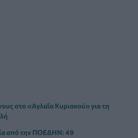
ους στο «Αγλαΐα Κυριακού» για τη
ολή
βία από την ΠΟΕΔΗΝ: 49