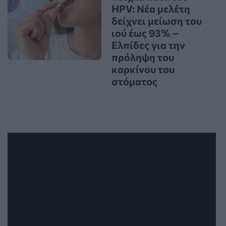
HPV: Νέα μελέτη
δείχνει μείωση του
ιού έως 93% –
Ελπίδες για την
πρόληψη του
καρκίνου του
στόματος