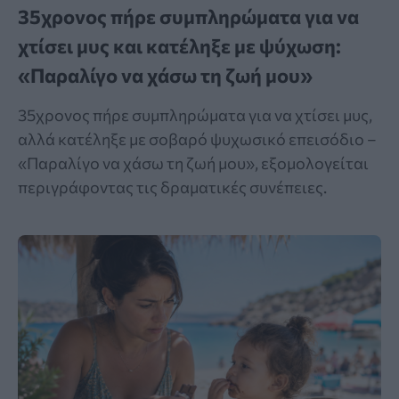
35χρονος πήρε συμπληρώματα για να
χτίσει μυς και κατέληξε με ψύχωση:
«Παραλίγο να χάσω τη ζωή μου»
35χρονος πήρε συμπληρώματα για να χτίσει μυς,
αλλά κατέληξε με σοβαρό ψυχωσικό επεισόδιο –
«Παραλίγο να χάσω τη ζωή μου», εξομολογείται
περιγράφοντας τις δραματικές συνέπειες.