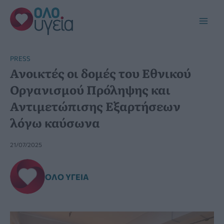
Μετάβαση
στο
Main
περιεχόμενο
Men
PRESS
Ανοικτές οι δομές του Εθνικού
Οργανισμού Πρόληψης και
Αντιμετώπισης Εξαρτήσεων
λόγω καύσωνα
21/07/2025
ΌΛΟ ΥΓΕΊΑ