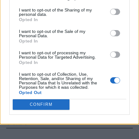
Καύσωνας: Οδηγίες για την πρόληψη
I want to opt-out of the Sharing of my
personal data.
και την άμεση αντιμετώπιση της
Opted In
θερμοπληξίας
I want to opt-out of the Sale of my
Personal Data.
Opted In
I want to opt-out of processing my
Personal Data for Targeted Advertising.
Opted In
ΕΟΠΑΕ
ΚΑΎΣΩΝΑΣ
I want to opt-out of Collection, Use,
Retention, Sale, and/or Sharing of my
Personal Data that Is Unrelated with the
Purposes for which it was collected.
Opted Out
CONFIRM
Just in