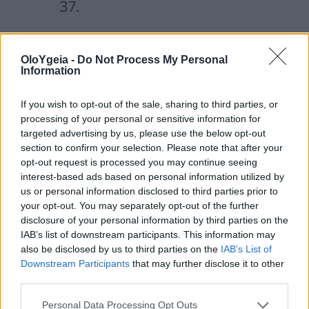
37.
OloYgeia -
Do Not Process My Personal
Information
Διαβάστε Περισσότερα
If you wish to opt-out of the sale, sharing to third parties, or
processing of your personal or sensitive information for
Δροσιστείτε άμεσα τις ζεστές μέρες με
targeted advertising by us, please use the below opt-out
το κόλπο των 10 δευτερολέπτων που
section to confirm your selection. Please note that after your
opt-out request is processed you may continue seeing
λατρεύουν οι… σεφ
interest-based ads based on personal information utilized by
us or personal information disclosed to third parties prior to
Πώς να δροσιστείτε όλο το καλοκαίρι
your opt-out. You may separately opt-out of the further
χωρίς Air Condition – Τα κόλπα των
disclosure of your personal information by third parties on the
ειδικών
IAB’s list of downstream participants. This information may
also be disclosed by us to third parties on the
IAB’s List of
Η καλοκαιρινή εμφάνιση της Pippa
Downstream Participants
that may further disclose it to other
third parties.
Middleton δείχνει πώς να ντυθείτε
κομψά στη ζέστη
Personal Data Processing Opt Outs