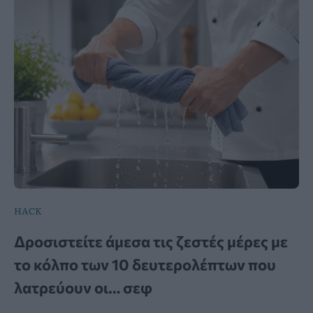
HACK
Δροσιστείτε άμεσα τις ζεστές μέρες με
το κόλπο των 10 δευτερολέπτων που
λατρεύουν οι… σεφ