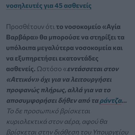
νοσηλευτές για 45 ασθενείς
Προσθέτουν ότι
το νοσοκομείο «Αγία
Βαρβάρα» θα μπορούσε να στηρίξει τα
υπόλοιπα μεγαλύτερα νοσοκομεία και
να εξυπηρετήσει εκατοντάδες
ασθενείς.
Ωστόσο «
εντάσσεται στον
«Αττικόν» όχι για να λειτουργήσει
προφανώς πλήρως, αλλά για να το
αποσυμφορήσει δήθεν από τα
ράντζα
…
Το δε προσωπικό βρίσκεται
κυριολεκτικά στον αέρα, αφού θα
βρίσκεται στην διάθεση του Υπουργείου