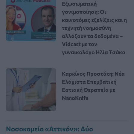
Εξωσωματική
γονιμοποίηση: Οι
καινοτόμες εξελίξεις και η
τεχνητή νοημοσύνη
αλλάζουν τα δεδομένα –
Vidcast με τον
γυναικολόγο Ηλία Τσάκο
Καρκίνος Προστάτη: Νέα
Ελάχιστα Επεμβατική
Εστιακή Θεραπεία με
NanoKnife
Νοσοκομείο «Αττικόν»: Δύο