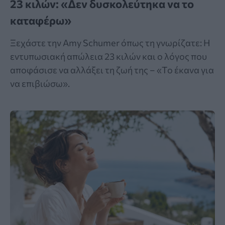
23 κιλών: «Δεν δυσκολεύτηκα να το
καταφέρω»
Ξεχάστε την Amy Schumer όπως τη γνωρίζατε: Η
εντυπωσιακή απώλεια 23 κιλών και ο λόγος που
αποφάσισε να αλλάξει τη ζωή της – «Το έκανα για
να επιβιώσω».