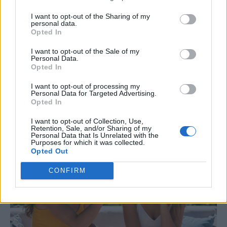
Σκανδιναβικό bob: Το καρέ που κάνει τα
I want to opt-out of the Sharing of my
λεπτά μαλλιά να δείχνουν πιο πλούσια –
personal data.
Opted In
Το προτιμούν celebrities
I want to opt-out of the Sale of my
Personal Data.
Το σκανδιναβικό bob επιστρέφει δυναμικά,
Opted In
χαρίζοντας όγκο στα λεπτά μαλλιά με ελάχιστο
I want to opt-out of processing my
styling. Γιατί το επιλέγουν όλο και περισσότερες
Personal Data for Targeted Advertising.
celebrities αυτό το καλοκαίρι;
Opted In
I want to opt-out of Collection, Use,
Retention, Sale, and/or Sharing of my
Personal Data that Is Unrelated with the
Purposes for which it was collected.
Opted Out
CONFIRM