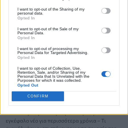
I want to opt-out of the Sharing of my
personal data.
Opted In
I want to opt-out of the Sale of my
Personal Data.
Opted In
I want to opt-out of processing my
Personal Data for Targeted Advertising.
Opted In
I want to opt-out of Collection, Use,
ΠΟΙΑ ΕΙΝΑΙ;
Retention, Sale, and/or Sharing of my
Personal Data that Is Unrelated with the
Η Νο1 δεξιότητα που διατηρεί τον
Purposes for which it was collected.
Opted Out
εγκέφαλο νέο για περισσότερα χρόνια –
CONFIRM
Τι ανακάλυψαν οι επιστήμονες
Η Νο1 δεξιότητα που μπορεί να κρατήσει τον
εγκέφαλο νέο για περισσότερα χρόνια – Τι