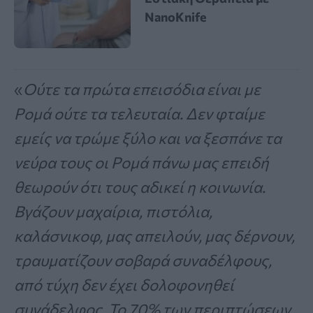
NanoKnife
«
Ούτε τα πρώτα επεισόδια είναι με
Ρομά ούτε τα τελευταία. Δεν φταίμε
εμείς να τρώμε ξύλο και να ξεσπάνε τα
νεύρα τους οι Ρομά πάνω μας επειδή
θεωρούν ότι τους αδικεί η κοινωνία.
Βγάζουν μαχαίρια, πιστόλια,
καλάσνικοφ, μας απειλούν, μας δέρνουν,
τραυματίζουν σοβαρά συναδέλφους,
από τύχη δεν έχει δολοφονηθεί
συνάδελφος. Το 70% των περιπτώσεων