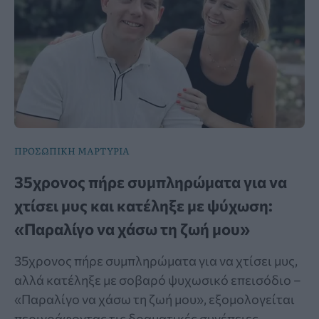
ΠΡΟΣΩΠΙΚΗ ΜΑΡΤΥΡΙΑ
35χρονος πήρε συμπληρώματα για να
χτίσει μυς και κατέληξε με ψύχωση:
«Παραλίγο να χάσω τη ζωή μου»
35χρονος πήρε συμπληρώματα για να χτίσει μυς,
αλλά κατέληξε με σοβαρό ψυχωσικό επεισόδιο –
«Παραλίγο να χάσω τη ζωή μου», εξομολογείται
περιγράφοντας τις δραματικές συνέπειες.