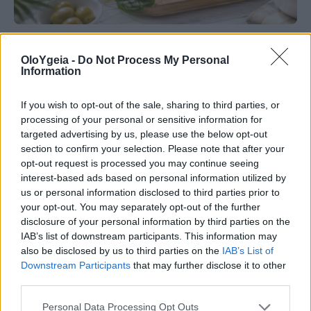
ΣΥΜΠΤΩΜΑΤΟΛΟΓΙΑ
OloYgeia -
Do Not Process My Personal
Information
Ανεπάρκεια βιταμίνης Ε: Με ποια
συμπτώματα μπορεί να εκδηλωθεί –
If you wish to opt-out of the sale, sharing to third parties, or
Ποιες τροφές πρέπει να τρώμε
processing of your personal or sensitive information for
targeted advertising by us, please use the below opt-out
section to confirm your selection. Please note that after your
Η ανεπάρκεια βιταμίνης Ε είναι σπάνια, όμως
opt-out request is processed you may continue seeing
μπορεί να εκδηλωθεί με συμπτώματα που δεν
interest-based ads based on personal information utilized by
πρέπει να αγνοούνται. Ποια σημάδια να
us or personal information disclosed to third parties prior to
your opt-out. You may separately opt-out of the further
προσέξετε και ποιες τροφές βοηθούν στην
disclosure of your personal information by third parties on the
επαρκή πρόσληψή της;
IAB’s list of downstream participants. This information may
also be disclosed by us to third parties on the
IAB’s List of
Downstream Participants
that may further disclose it to other
third parties.
Personal Data Processing Opt Outs