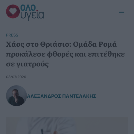
Μετάβαση
στο
Main
περιεχόμενο
Men
PRESS
Χάος στο Θριάσιο: Ομάδα Ρομά
προκάλεσε φθορές και επιτέθηκε
σε γιατρούς
08/07/2026
ΑΛΈΞΑΝΔΡΟΣ ΠΑΝΤΕΛΆΚΗΣ