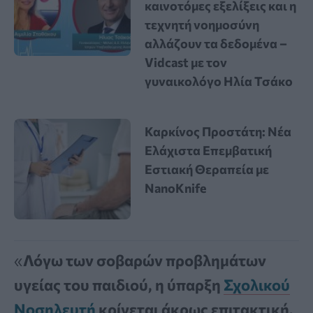
καινοτόμες εξελίξεις και η
τεχνητή νοημοσύνη
αλλάζουν τα δεδομένα –
Vidcast με τον
γυναικολόγο Ηλία Τσάκο
Καρκίνος Προστάτη: Νέα
Ελάχιστα Επεμβατική
Εστιακή Θεραπεία με
NanoKnife
«
Λόγω των σοβαρών προβλημάτων
υγείας του παιδιού, η ύπαρξη
Σχολικού
Νοσηλευτή
κρίνεται άκρως επιτακτική,