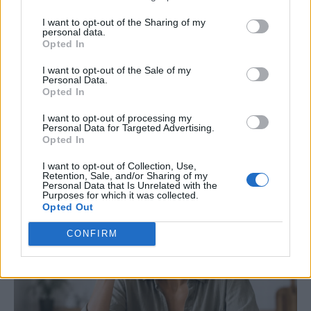
καπνό των πυρκαγιών- Ποιοι
I want to opt-out of the Sharing of my
personal data.
κινδυνεύουν περισσότερο
Opted In
I want to opt-out of the Sale of my
Ο ΠΙΣ καλεί τους πολίτες να περιορίσουν τις
Personal Data.
Opted In
μετακινήσεις, να διατηρούν κλειστά παράθυρα
και να χρησιμοποιούν μάσκα υψηλής προστασίας
I want to opt-out of processing my
Personal Data for Targeted Advertising.
όπου απαιτείται.
Opted In
I want to opt-out of Collection, Use,
Retention, Sale, and/or Sharing of my
Personal Data that Is Unrelated with the
Purposes for which it was collected.
Opted Out
CONFIRM