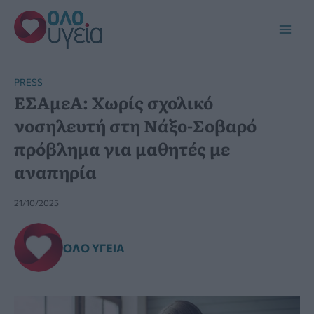
Μετάβαση
στο
Main
περιεχόμενο
Men
PRESS
ΕΣΑμεΑ: Χωρίς σχολικό
νοσηλευτή στη Νάξο-Σοβαρό
πρόβλημα για μαθητές με
αναπηρία
21/10/2025
ΌΛΟ ΥΓΕΊΑ