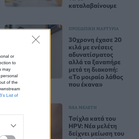
καταλαβαίνουμε
ΠΡΟΣΩΠΙΚΗ ΜΑΡΤΥΡΙΑ
30χρονη έχασε 20
κιλά με ενέσεις
αδυνατίσματος
sonal or
αλλά τα ξαναπήρε
ection to
μετά τη διακοπή:
ou may
«Το μοιραίο λάθος
 personal
out of the
που έκανα»
 downstream
B’s List of
ΝΕΑ ΜΕΛΕΤΗ
Τσίχλα κατά του
HPV: Νέα μελέτη
δείχνει μείωση του