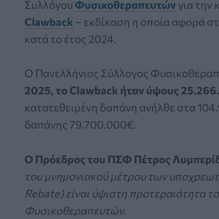
Συλλόγου
Φυσικοθεραπευτών
για την
Clawback
– εκδίκαση η οποία αφορά σ
κατά το έτος 2024.
Ο Πανελλήνιος Σύλλογος Φυσικοθεραπ
2025, το Clawback ήταν ύψους 25.26
κατατεθειμένη δαπάνη ανήλθε στα 104.
δαπάνης 79.700.000€.
Ο Πρόεδρος του ΠΣΦ Πέτρος Λυμπερίδη
του μνημονιακού μέτρου των υποχρεωτ
Rebate) είναι ύψιστη προτεραιότητα τ
Φυσικοθεραπευτών.