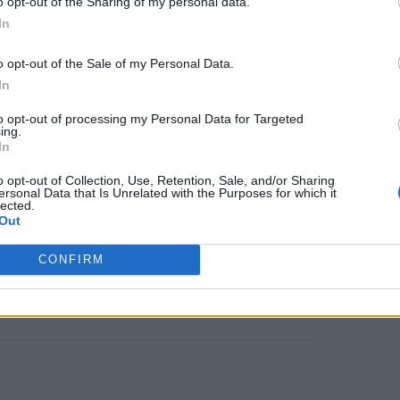
o opt-out of the Sharing of my personal data.
ι την αξία της Φυσικοθεραπείας στο
In
ογκα ποσά επιστροφών, από έναν
o opt-out of the Sale of my Personal Data.
σε καμία άλλη ευρωπαϊκή χώρα, αλλά
In
σμιο επίπεδο».
to opt-out of processing my Personal Data for Targeted
ing.
In
α Φυσικοθεραπείας και η Ευρωπαϊκή
o opt-out of Collection, Use, Retention, Sale, and/or Sharing
ersonal Data that Is Unrelated with the Purposes for which it
υναδέλφους τους «για δίκαιη
lected.
Out
CONFIRM