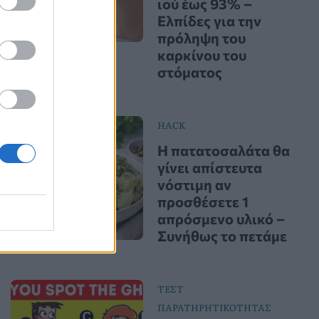
ιού έως 93% –
Ελπίδες για την
πρόληψη του
καρκίνου του
στόματος
HACK
Η πατατοσαλάτα θα
γίνει απίστευτα
νόστιμη αν
προσθέσετε 1
απρόσμενο υλικό –
Συνήθως το πετάμε
ΤΕΣΤ
ΠΑΡΑΤΗΡΗΤΙΚΟΤΗΤΑΣ