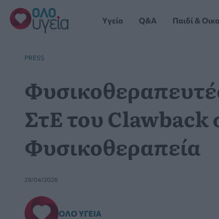
Μετάβαση
στο
Yγεία
Q&A
Παιδί & Οικ
περιεχόμενο
PRESS
Φυσικοθεραπευτές
ΣτΕ του Clawback 
Φυσικοθεραπεία
29/04/2026
ΌΛΟ ΥΓΕΊΑ