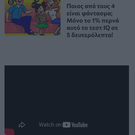
Ποιος από τους 4
είναι φάντασμα;
Μόνο το 1% περνά
αυτό το τεστ IQ σε
5 δευτερόλεπτα!