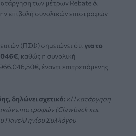
 κατάργηση των μέτρων Rebate &
την επιβολή συνολικών επιστροφών
ευτών (ΠΣΦ) σημειώνει ότι
για το
6.046€
, καθώς η συνολική
966.046,50€, έναντι επιτρεπόμενης
ς, δηλώνει σχετικά:
«
Η κατάργηση
ικών επιστροφών (Clawback και
ου Πανελληνίου Συλλόγου