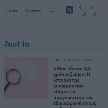
Fitness
Ομορφιά
☰
Just in
ΠΡΟΣΩΠΙΚΗ ΜΑΡΤΥΡΙΑ
«Μου έδιναν 2,5
χρόνια ζωής»: Η
ιστορία της
γυναίκας που
νίκησε τα
προγνωστικά και
έδωσε φωνή στους