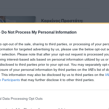
Καρκίνος Προστάτη:
Νέα Ελάχιστα
-
Do Not Process My Personal Information
Επεμβατική Εστιακή
Θεραπεία με NanoKnife
to opt-out of the sale, sharing to third parties, or processing of your per
formation for targeted advertising by us, please use the below opt-out s
r selection. Please note that after your opt-out request is processed y
eing interest-based ads based on personal information utilized by us or
disclosed to third parties prior to your opt-out. You may separately opt-
losure of your personal information by third parties on the IAB’s list of
. This information may also be disclosed by us to third parties on the
IA
Participants
that may further disclose it to other third parties.
εάν στους πολίτες, 1.981.605
νας κλάδος που παρέχει υπηρεσίες
l Data Processing Opt Outs
 όλα αυτά και έχοντας αποδείξει