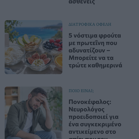
ασθενείς
ΔΙΑΤΡΟΦΙΚΑ ΟΦΕΛΗ
5 νόστιμα φρούτα
με πρωτεΐνη που
αδυνατίζουν –
Μπορείτε να τα
τρώτε καθημερινά
ΠΟΙΟ ΕΙΝΑΙ;
Πονοκέφαλος:
Νευρολόγος
προειδοποιεί για
ένα συγκεκριμένο
αντικείμενο στο
σπίτι που τον