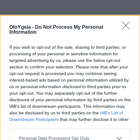
OloYgeia -
Do Not Process My Personal
Διαβάστε Περισσότερα
Information
Προσυμπτωματικός έλεγχος για τον
If you wish to opt-out of the sale, sharing to third parties, or
καρκίνο του μαστού: Όχι «μία
processing of your personal or sensitive information for
μαστογραφία για όλες»-Νέες οδηγίες
targeted advertising by us, please use the below opt-out
section to confirm your selection. Please note that after your
opt-out request is processed you may continue seeing
Άδωνις Γεωργιάδης: Συνέχιση του
interest-based ads based on personal information utilized by
προγράμματος δωρεάν προληπτικής
us or personal information disclosed to third parties prior to
μαστογραφίας με εθνικούς πόρους
your opt-out. You may separately opt-out of the further
disclosure of your personal information by third parties on the
Ευρωπαϊκό Συνέδριο Ακτινολογίας ECR
IAB’s list of downstream participants. This information may
also be disclosed by us to third parties on the
IAB’s List of
2025 Βayer: Καλύτερα αποτελέσματα
Downstream Participants
that may further disclose it to other
μέσω της προαγωγής της επιστήμης
third parties.
ΚΕΠ Υγείας: διοργάνωση προληπτικών
Personal Data Processing Opt Outs