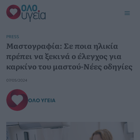
Μετάβαση
στο
Main
περιεχόμενο
Men
PRESS
Μαστογραφία: Σε ποια ηλικία
πρέπει να ξεκινά ο έλεγχος για
καρκίνο του μαστού-Νέες οδηγίες
07/05/2024
ΌΛΟ ΥΓΕΊΑ