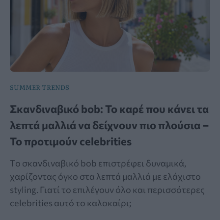
SUMMER TRENDS
Σκανδιναβικό bob: Το καρέ που κάνει τα
λεπτά μαλλιά να δείχνουν πιο πλούσια –
Το προτιμούν celebrities
Το σκανδιναβικό bob επιστρέφει δυναμικά,
χαρίζοντας όγκο στα λεπτά μαλλιά με ελάχιστο
styling. Γιατί το επιλέγουν όλο και περισσότερες
celebrities αυτό το καλοκαίρι;