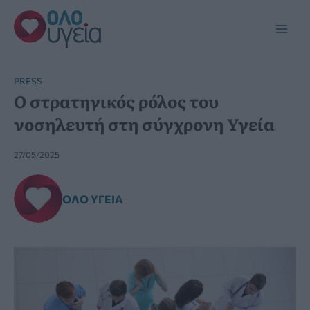
Μετάβαση
στο
Main
περιεχόμενο
Men
PRESS
Ο στρατηγικός ρόλος του
νοσηλευτή στη σύγχρονη Υγεία
27/05/2025
ΌΛΟ ΥΓΕΊΑ