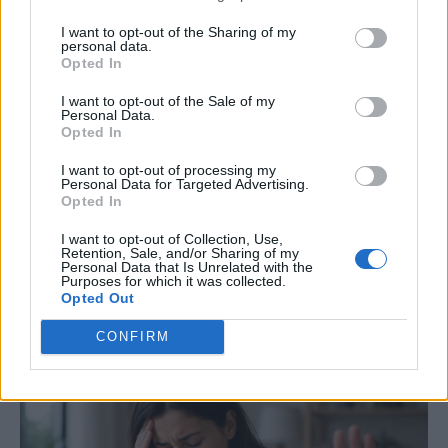
I want to opt-out of the Sharing of my
personal data.
Opted In
ΣΥΜΠΤΩΜΑΤΟΛΟΓΙΑ
I want to opt-out of the Sale of my
Το ύπουλο σύμπτωμα του εμφράγματος
Personal Data.
Opted In
που πολλοί νομίζουν ότι είναι ακίνδυνο
I want to opt-out of processing my
– Το εμφανίζουν κυρίως οι γυναίκες
Personal Data for Targeted Advertising.
Opted In
Αυτό το σύμπτωμα μπορεί μεν να είναι διακριτικό
I want to opt-out of Collection, Use,
αλλά μπορεί να σχετίζεταο με έμφραγμα,
Retention, Sale, and/or Sharing of my
Personal Data that Is Unrelated with the
ιδιαίτερα στις γυναίκες. Ειδικός συμβουλεύει
Purposes for which it was collected.
Opted Out
πότε να ανησυχήσετε.
CONFIRM