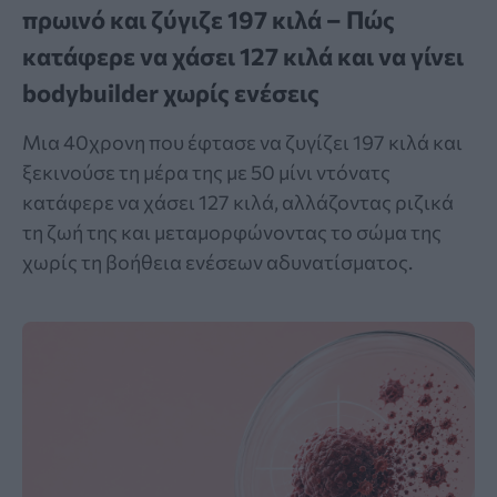
πρωινό και ζύγιζε 197 κιλά – Πώς
κατάφερε να χάσει 127 κιλά και να γίνει
bodybuilder χωρίς ενέσεις
Μια 40χρονη που έφτασε να ζυγίζει 197 κιλά και
ξεκινούσε τη μέρα της με 50 μίνι ντόνατς
κατάφερε να χάσει 127 κιλά, αλλάζοντας ριζικά
τη ζωή της και μεταμορφώνοντας το σώμα της
χωρίς τη βοήθεια ενέσεων αδυνατίσματος.