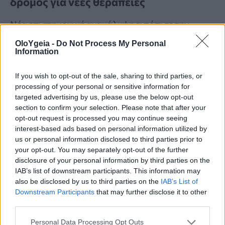
δρόμος για νέες θεραπείες
Νέα επιστημονική ανακάλυψη εντόπισε την
«αχίλλειο πτέρνα» των καρκινικών κυττάρων της
OloYgeia -
Do Not Process My Personal
λευχαιμίας, ανοίγοντας τον δρόμο για την
Information
ανάπτυξη πιο στοχευμένων και αποτελεσματικών
If you wish to opt-out of the sale, sharing to third parties, or
θεραπειών.
processing of your personal or sensitive information for
targeted advertising by us, please use the below opt-out
section to confirm your selection. Please note that after your
opt-out request is processed you may continue seeing
interest-based ads based on personal information utilized by
us or personal information disclosed to third parties prior to
your opt-out. You may separately opt-out of the further
disclosure of your personal information by third parties on the
IAB’s list of downstream participants. This information may
also be disclosed by us to third parties on the
IAB’s List of
Downstream Participants
that may further disclose it to other
third parties.
Personal Data Processing Opt Outs