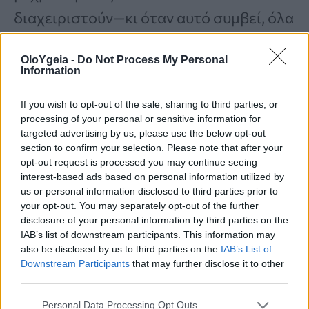
διαχειριστούν—κι όταν αυτό συμβεί, όλα
τα άλλα στη ζωή επηρεάζονται. Η
OloYgeia -
Do Not Process My Personal
έρευνα δείχνει ότι το κλειδί για να
Information
παραμείνετε σε σωστή πορεία
δεν είναι
If you wish to opt-out of the sale, sharing to third parties, or
να απωθείτε αυτά τα συναισθήματα,
processing of your personal or sensitive information for
targeted advertising by us, please use the below opt-out
αλλά να τα
παρατηρείτε και να τα
section to confirm your selection. Please note that after your
αποδέχεστε
τη στιγμή που
opt-out request is processed you may continue seeing
interest-based ads based on personal information utilized by
εμφανίζονται.
us or personal information disclosed to third parties prior to
your opt-out. You may separately opt-out of the further
disclosure of your personal information by third parties on the
Δοκιμάστε την εξής προσέγγιση:
IAB’s list of downstream participants. This information may
also be disclosed by us to third parties on the
IAB’s List of
Downstream Participants
that may further disclose it to other
third parties.
Εντοπίστε τα γρήγορα
: Ελέγχετε
τον εαυτό σας μέσα στη μέρα. Ένα
Personal Data Processing Opt Outs