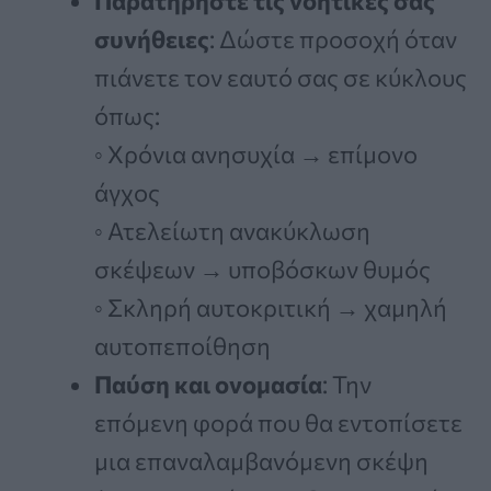
Παρατηρήστε τις νοητικές σας
συνήθειες
: Δώστε προσοχή όταν
πιάνετε τον εαυτό σας σε κύκλους
όπως:
◦ Χρόνια ανησυχία → επίμονο
άγχος
◦ Ατελείωτη ανακύκλωση
σκέψεων → υποβόσκων θυμός
◦ Σκληρή αυτοκριτική → χαμηλή
αυτοπεποίθηση
Παύση και ονομασία
: Την
επόμενη φορά που θα εντοπίσετε
μια επαναλαμβανόμενη σκέψη