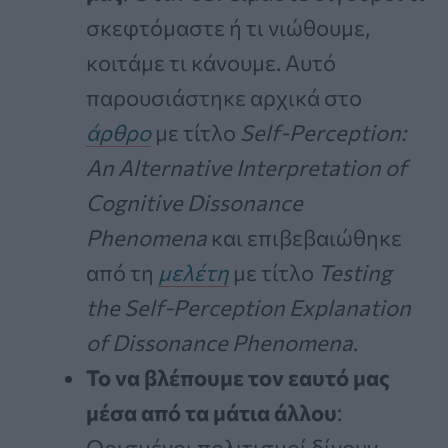
σκεφτόμαστε ή τι νιώθουμε,
κοιτάμε τι κάνουμε. Αυτό
παρουσιάστηκε αρχικά στο
άρθρο
με τίτλο
Self‑Perception:
An Alternative Interpretation of
Cognitive Dissonance
Phenomena
και επιβεβαιώθηκε
από τη
μελέτη
με τίτλο
Testing
the Self‑Perception Explanation
of Dissonance Phenomena
.
Το να βλέπουμε τον εαυτό μας
μέσα από τα μάτια άλλου
:
Ορισμένοι πολιτισμοί δίνουν