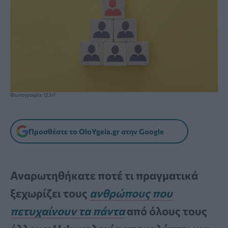
Φωτογραφία: 123rf
Προσθέστε το OloYgeia.gr στην Google
Αναρωτηθήκατε ποτέ τι πραγματικά
ξεχωρίζει τους
ανθρώπους που
πετυχαίνουν τα πάντα
από όλους τους