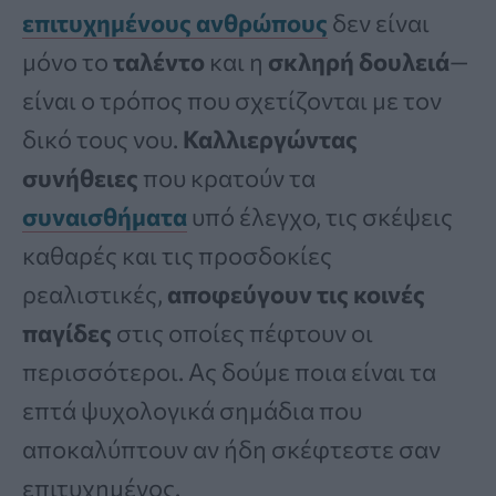
επιτυχημένους ανθρώπους
δεν είναι
μόνο το
ταλέντο
και η
σκληρή δουλειά
—
είναι ο τρόπος που σχετίζονται με τον
δικό τους νου.
Καλλιεργώντας
συνήθειες
που κρατούν τα
συναισθήματα
υπό έλεγχο, τις σκέψεις
καθαρές και τις προσδοκίες
ρεαλιστικές,
αποφεύγουν τις κοινές
παγίδες
στις οποίες πέφτουν οι
περισσότεροι. Ας δούμε ποια είναι τα
επτά ψυχολογικά σημάδια που
αποκαλύπτουν αν ήδη σκέφτεστε σαν
επιτυχημένος.