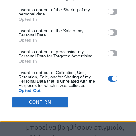
σύντομο διάλειμμα για να
I want to opt-out of the Sharing of my
personal data.
Opted In
ρωτήσετε «Τι νιώθω τώρα;» κάνει
τεράστια διαφορά.
I want to opt-out of the Sale of my
Personal Data.
Opted In
Ονομάστε και αποδεχτείτε
:
Μόλις παρατηρήσετε ένα
I want to opt-out of processing my
Personal Data for Targeted Advertising.
Opted In
συναίσθημα
, ονομάστε το
σιωπηλά («Νιώθω άγχος») και
I want to opt-out of Collection, Use,
Retention, Sale, and/or Sharing of my
Personal Data that Is Unrelated with the
υπενθυμίστε στον εαυτό σας ότι
Purposes for which it was collected.
Opted Out
είναι εντάξει να νιώθετε έτσι.
CONFIRM
Αντισταθείτε στην παρόρμηση να
ξεφύγετε
: Οι περισπασμοί
μπορεί να βοηθήσουν στιγμιαία,