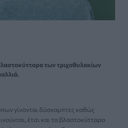
 βλαστοκύτταρα των τριχοθυλακίων
μαλλιά.
ώπων γίνονται δύσκαμπτες καθώς
ινούνται, έτσι και τα βλαστοκύτταρα