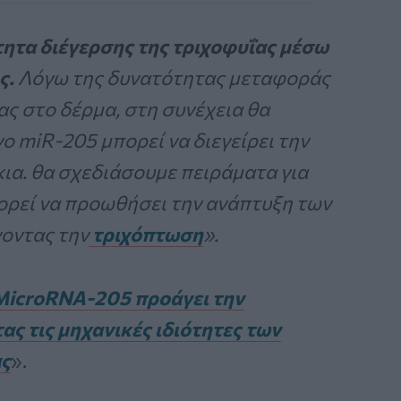
τητα διέγερσης της τριχοφυΐας μέσω
ς.
Λόγω της δυνατότητας μεταφοράς
ς στο δέρμα, στη συνέχεια θα
ο miR-205 μπορεί να διεγείρει την
ια. θα σχεδιάσουμε πειράματα για
ορεί να προωθήσει την ανάπτυξη των
οντας την
τριχόπτωση
».
MicroRNA-205 προάγει την
ς τις μηχανικές ιδιότητες των
ας
».