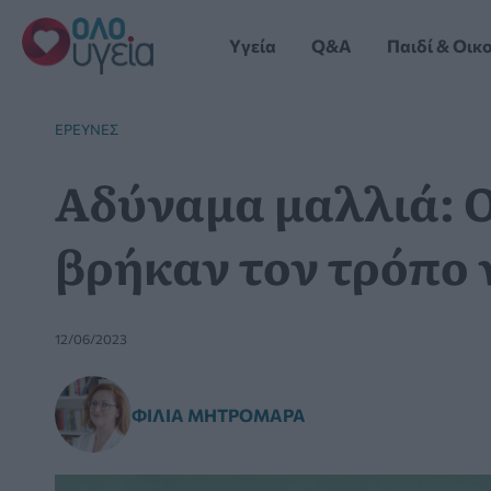
Μετάβαση
στο
Yγεία
Q&A
Παιδί & Οικ
περιεχόμενο
ΈΡΕΥΝΕΣ
Αδύναμα μαλλιά: Ο
βρήκαν τον τρόπο 
12/06/2023
ΦΊΛΙΑ ΜΗΤΡΟΜΆΡΑ