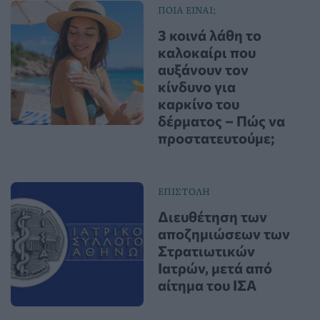
ΠΟΙΑ ΕΙΝΑΙ;
3 κοινά λάθη το
καλοκαίρι που
αυξάνουν τον
κίνδυνο για
καρκίνο του
δέρματος – Πώς να
προστατευτούμε;
ΕΠΙΣΤΟΛΗ
Διευθέτηση των
αποζημιώσεων των
Στρατιωτικών
Ιατρών, μετά από
αίτημα του ΙΣΑ