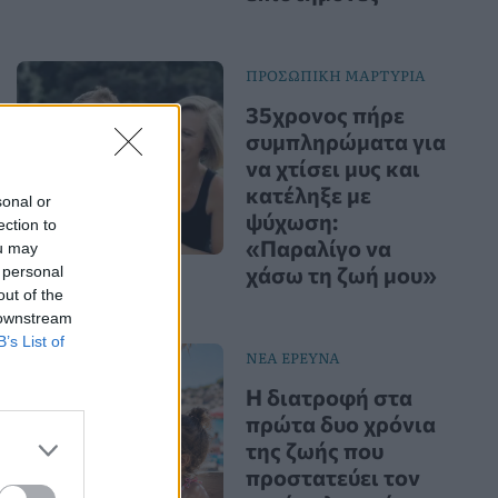
ΠΡΟΣΩΠΙΚΗ ΜΑΡΤΥΡΙΑ
35χρονος πήρε
συμπληρώματα για
να χτίσει μυς και
κατέληξε με
sonal or
ψύχωση:
ection to
«Παραλίγο να
ou may
χάσω τη ζωή μου»
 personal
out of the
 downstream
B’s List of
ΝΕΑ ΕΡΕΥΝΑ
Η διατροφή στα
πρώτα δυο χρόνια
της ζωής που
προστατεύει τον