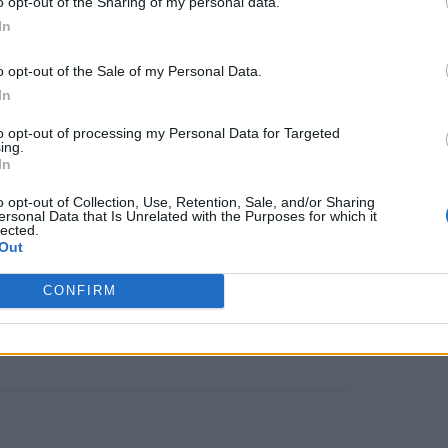
o opt-out of the Sharing of my personal data.
In
o opt-out of the Sale of my Personal Data.
In
μέρες»
, είπε ο συγγραφέας Rui Yi, ο
to opt-out of processing my Personal Data for Targeted
ing.
Παθολογίας και καθηγητής
In
sity Feinberg School of Medicine.
o opt-out of Collection, Use, Retention, Sale, and/or Sharing
ersonal Data that Is Unrelated with the Purposes for which it
 δημιουργούνται. Διεγείρουμε τα
lected.
Out
ούν τρίχες. Πολλές φορές
CONFIRM
α, αλλά μπορεί να μην είναι σε θέση