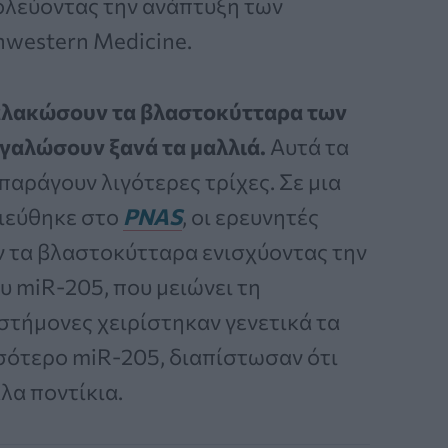
ολεύοντας την ανάπτυξη των
hwestern Medicine.
αλακώσουν τα βλαστοκύτταρα των
εγαλώσουν ξανά τα μαλλιά.
Αυτά τα
παράγουν λιγότερες τρίχες. Σε μια
σιεύθηκε στο
PNAS
, οι ερευνητές
 τα βλαστοκύτταρα ενισχύοντας την
 miR-205, που μειώνει τη
στήμονες χειρίστηκαν γενετικά τα
σότερο miR-205, διαπίστωσαν ότι
λα ποντίκια.