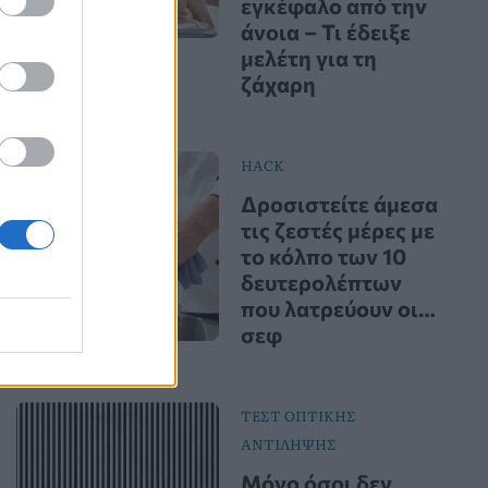
εγκέφαλο από την
άνοια – Τι έδειξε
μελέτη για τη
ζάχαρη
HACK
Δροσιστείτε άμεσα
τις ζεστές μέρες με
το κόλπο των 10
δευτερολέπτων
που λατρεύουν οι…
σεφ
ΤΕΣΤ ΟΠΤΙΚΗΣ
ΑΝΤΙΛΗΨΗΣ
Μόνο όσοι δεν