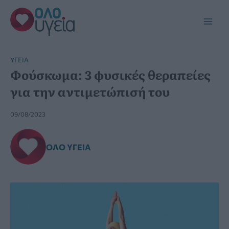
Μετάβαση
στο
Main
περιεχόμενο
Men
YΓΕΊΑ
Φούσκωμα: 3 φυσικές θεραπείες
για την αντιμετώπισή του
09/08/2023
ΌΛΟ ΥΓΕΊΑ