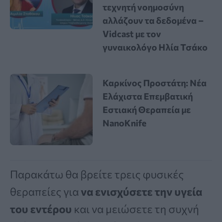
τεχνητή νοημοσύνη
αλλάζουν τα δεδομένα –
Vidcast με τον
γυναικολόγο Ηλία Τσάκο
Καρκίνος Προστάτη: Νέα
Ελάχιστα Επεμβατική
Εστιακή Θεραπεία με
NanoKnife
Παρακάτω θα βρείτε τρεις φυσικές
θεραπείες για
να ενισχύσετε την υγεία
του εντέρου
και να μειώσετε τη συχνή