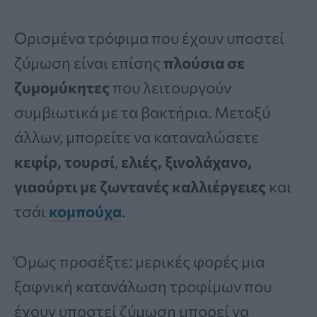
Ορισμένα τρόφιμα που έχουν υποστεί
ζύμωση είναι επίσης
πλούσια σε
ζυμομύκητες
που λειτουργούν
συμβιωτικά με τα βακτήρια. Μεταξύ
άλλων, μπορείτε να καταναλώσετε
κεφίρ,
τουρσί
,
ελιές, ξινολάχανο,
γιαούρτι με ζωντανές καλλιέργειες
και
τσάι
κομπούχα
.
Όμως προσέξτε: μερικές φορές μια
ξαφνική κατανάλωση τροφίμων που
έχουν υποστεί ζύμωση μπορεί να