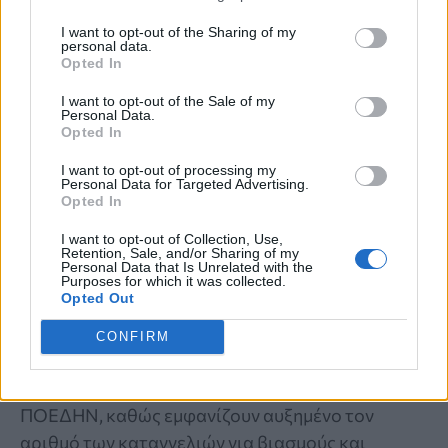
I want to opt-out of the Sharing of my
personal data.
Opted In
I want to opt-out of the Sale of my
Personal Data.
Opted In
I want to opt-out of processing my
Personal Data for Targeted Advertising.
Opted In
ΚΑΤΑΓΓΕΛΙΑ
I want to opt-out of Collection, Use,
Retention, Sale, and/or Sharing of my
Personal Data that Is Unrelated with the
ΠΟΕΔΗΝ: Οκτώ καταγγελίες για
Purposes for which it was collected.
Opted Out
βιασμό τουριστριών στη Ζάκυνθο από
CONFIRM
τα μέσα Ιουνίου
Σοκάρουν τα στοιχεία που παρουσίασε η
ΠΟΕΔΗΝ, καθώς εμφανίζουν αυξημένο τον
αριθμό των καταγγελιών για βιασμούς και