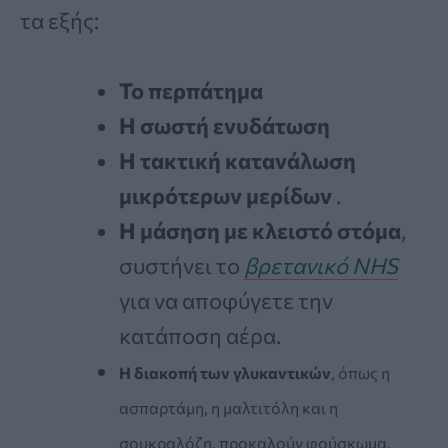
τα εξής:
Το
περπάτημα
Η
σωστή ενυδάτωση
Η τακτική κατανάλωση
μικρότερων μερίδων
.
Η μάσηση με κλειστό στόμα
,
συστήνει το
βρετανικό NHS
για να αποφύγετε την
κατάποση αέρα.
Η
διακοπή των γλυκαντικών
, όπως η
ασπαρτάμη, η μαλτιτόλη και η
σουκραλόζη, προκαλούν φούσκωμα.