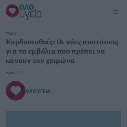
Μετάβαση
στο
Main
περιεχόμενο
Men
YΓΕΊΑ
Καρδιοπαθείς: Οι νέες συστάσεις
για τα εμβόλια που πρέπει να
κάνουν τον χειμώνα
19/12/2025
ΌΛΟ ΥΓΕΊΑ