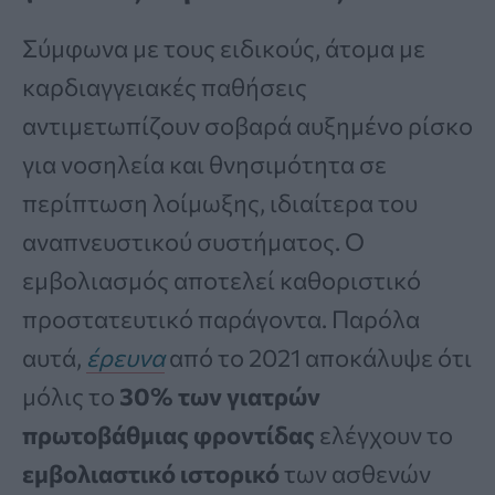
Σύμφωνα με τους ειδικούς, άτομα με
καρδιαγγειακές παθήσεις
αντιμετωπίζουν σοβαρά αυξημένο ρίσκο
για νοσηλεία και θνησιμότητα σε
περίπτωση λοίμωξης, ιδιαίτερα του
αναπνευστικού συστήματος. Ο
εμβολιασμός αποτελεί καθοριστικό
προστατευτικό παράγοντα. Παρόλα
αυτά,
έρευνα
από το 2021 αποκάλυψε ότι
μόλις το
30% των γιατρών
πρωτοβάθμιας φροντίδας
ελέγχουν το
εμβολιαστικό ιστορικό
των ασθενών