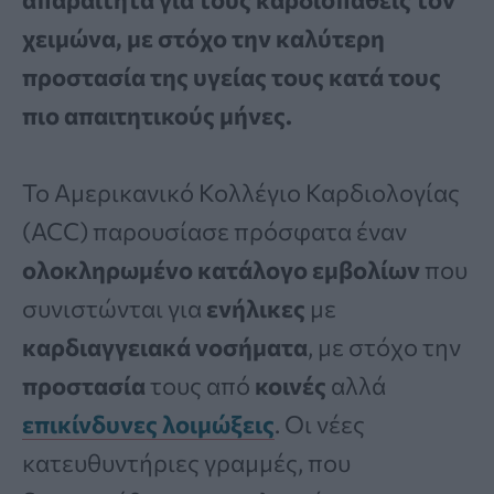
χειμώνα, με στόχο την καλύτερη
προστασία της υγείας τους κατά τους
πιο απαιτητικούς μήνες.
Το Αμερικανικό Κολλέγιο Καρδιολογίας
(ACC) παρουσίασε πρόσφατα έναν
ολοκληρωμένο κατάλογο
εμβολίων
που
συνιστώνται για
ενήλικες
με
καρδιαγγειακά
νοσήματα
, με στόχο την
προστασία
τους από
κοινές
αλλά
επικίνδυνες
λοιμώξεις
. Οι νέες
κατευθυντήριες γραμμές, που