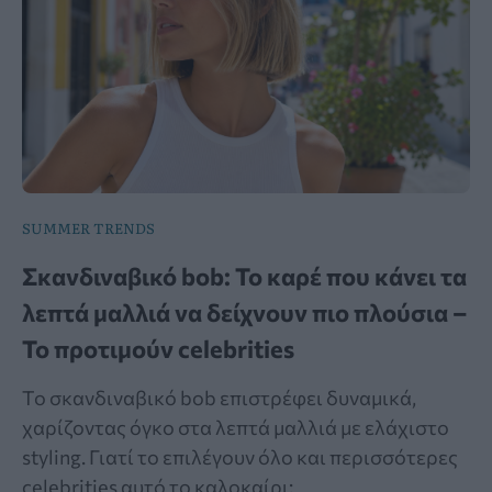
SUMMER TRENDS
Σκανδιναβικό bob: Το καρέ που κάνει τα
λεπτά μαλλιά να δείχνουν πιο πλούσια –
Το προτιμούν celebrities
Το σκανδιναβικό bob επιστρέφει δυναμικά,
χαρίζοντας όγκο στα λεπτά μαλλιά με ελάχιστο
styling. Γιατί το επιλέγουν όλο και περισσότερες
celebrities αυτό το καλοκαίρι;