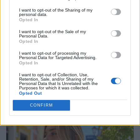
I want to opt-out of the Sharing of my
personal data.
ΤΙ ΕΙΝΑΙ;
Opted In
Λευκό φιλί: Τι είναι, γιατί διχάζει τα
I want to opt-out of the Sale of my
Personal Data.
ζευγάρια και πότε μπορεί να κάνει τον
Opted In
έρωτα πιο απολαυστικό
I want to opt-out of processing my
Personal Data for Targeted Advertising.
Opted In
Το «λευκό φιλί» είναι μια σεξουαλική πρακτική
που διχάζει τα ζευγάρια – Τι ακριβώς είναι, γιατί
I want to opt-out of Collection, Use,
Retention, Sale, and/or Sharing of my
προκαλεί διαφορετικές αντιδράσεις και πότε
Personal Data that Is Unrelated with the
Purposes for which it was collected.
μπορεί να ενισχύσει την ερωτική εμπειρία.
Opted Out
CONFIRM