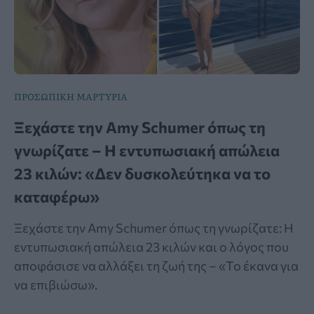
ΠΡΟΣΩΠΙΚΗ ΜΑΡΤΥΡΙΑ
Ξεχάστε την Amy Schumer όπως τη
γνωρίζατε – Η εντυπωσιακή απώλεια
23 κιλών: «Δεν δυσκολεύτηκα να το
καταφέρω»
Ξεχάστε την Amy Schumer όπως τη γνωρίζατε: Η
εντυπωσιακή απώλεια 23 κιλών και ο λόγος που
αποφάσισε να αλλάξει τη ζωή της – «Το έκανα για
να επιβιώσω».