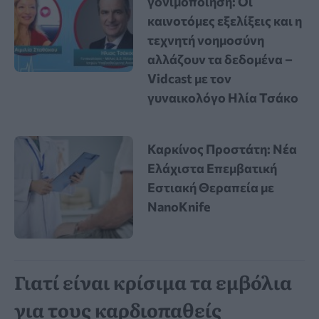
γονιμοποίηση: Οι
καινοτόμες εξελίξεις και η
τεχνητή νοημοσύνη
αλλάζουν τα δεδομένα –
Vidcast με τον
γυναικολόγο Ηλία Τσάκο
Καρκίνος Προστάτη: Νέα
Ελάχιστα Επεμβατική
Εστιακή Θεραπεία με
NanoKnife
Γιατί είναι κρίσιμα τα εμβόλια
για τους καρδιοπαθείς