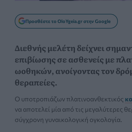
Προσθέστε το OloYgeia.gr στην Google
Διεθνής μελέτη δείχνει σημαν
επιβίωσης σε ασθενείς με πλ
ωοθηκών, ανοίγοντας τον δρόμ
θεραπείες.
Ο υποτροπιάζων πλατινοανθεκτικός
κα
να αποτελεί μία από τις μεγαλύτερες θ
σύγχρονη γυναικολογική ογκολογία.