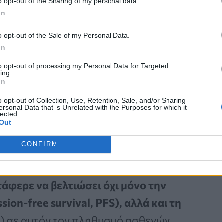
ον συνδυασμό της ανοσοθεραπείας
o opt-out of the Sharing of my personal data.
In
 paclitaxel, με ή χωρίς
άζοντα επιθηλιακό καρκίνο ωοθηκών,
o opt-out of the Sale of my Personal Data.
In
κίνο, οι οποίες είχαν λάβει μία ή
to opt-out of processing my Personal Data for Targeted
ής θεραπείας. Συνολικά
ing.
In
ιδικευμένα γυναικολογικά ογκολογικά
o opt-out of Collection, Use, Retention, Sale, and/or Sharing
ersonal Data that Is Unrelated with the Purposes for which it
lected.
Out
CONFIRM
α σημαντικά, καθώς
για πρώτη φορά
άφερε να βελτιώσει όχι μόνο την
on-free survival, PFS), αλλά και τη
OS) σε αυτόν τον πληθυσμό ασθενών.