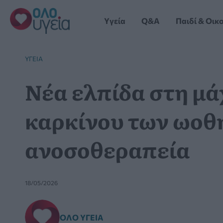
Μετάβαση
στο
Yγεία
Q&A
Παιδί & Οικ
περιεχόμενο
YΓΕΊΑ
Νέα ελπίδα στη μά
καρκίνου των ωοθ
ανοσοθεραπεία
18/05/2026
ΌΛΟ ΥΓΕΊΑ