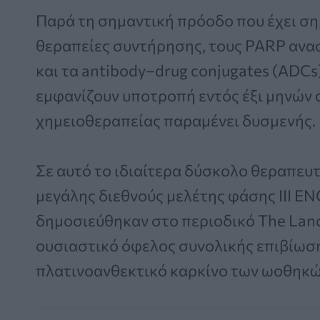
Παρά τη σημαντική πρόοδο που έχει σημ
θεραπείες συντήρησης, τους PARP ανασ
και τα antibody–drug conjugates (ADC
εμφανίζουν υποτροπή εντός έξι μηνών
χημειοθεραπείας παραμένει δυσμενής.
Σε αυτό το ιδιαίτερα δύσκολο θεραπευτ
μεγάλης διεθνούς μελέτης φάσης III
δημοσιεύθηκαν στο περιοδικό The Lanc
ουσιαστικό όφελος συνολικής επιβίωσ
πλατινοανθεκτικό καρκίνο των ωοθηκώ