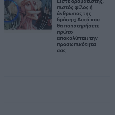
Είστε οραματιστής,
πιστός φίλος ή
άνθρωπος της
δράσης; Αυτό που
θα παρατηρήσετε
πρώτο
αποκαλύπτει την
προσωπικότητα
σας