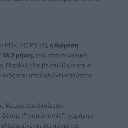
η PD-L1 (CPS ≥1),
η διάμεση
 18,2 μήνες,
ενώ στο συνολικό
ς. Παράλληλα, βελτιώθηκε και ο
εγονός που υποδηλώνει καλύτερο
ύ θεωρείται ιδιαίτερα
ς δόσης (“metronomic”) χορήγηση
 αλλά φαίνεται ότι ασκεί και