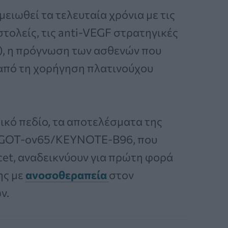
ειωθεί τα τελευταία χρόνια με τις
τολείς, τις anti-VEGF στρατηγικές
s), η πρόγνωση των ασθενών που
 από τη χορήγηση πλατινούχου
ικό πεδίο, τα αποτελέσματα της
 ENGOT-ov65/KEYNOTE-B96, που
et, αναδεικνύουν για πρώτη φορά
ης με
ανοσοθεραπεία
στον
ν.