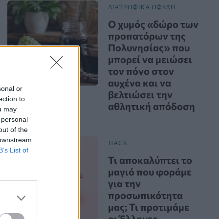
ΔΙΑΤΡΟΦΙΚΑ ΟΦΕΛΗ
Ο χυμός «δώρο των
προπατόρων της
Πολυνησίας» που
μπορεί να μειώσει
τον πόνο στον
αυχένα και να
sonal or
βελτιώσει την
ection to
αθλητική απόδοση
ou may
 personal
out of the
 downstream
HACK
B’s List of
Τι αποκαλύπτει το
μαγιό που φοράμε
για την
προσωπικότητα
μας; Τι προτιμάμε
οι Έλληνες