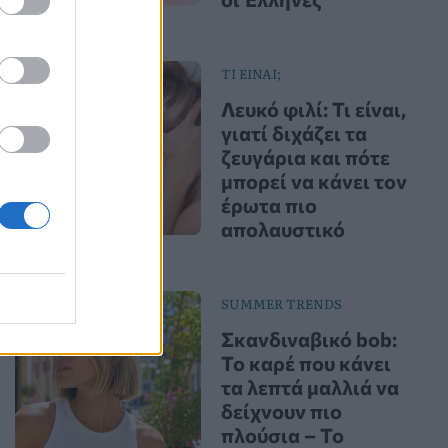
ΤΙ ΕΙΝΑΙ;
Λευκό φιλί: Τι είναι,
γιατί διχάζει τα
ζευγάρια και πότε
μπορεί να κάνει τον
έρωτα πιο
απολαυστικό
SUMMER TRENDS
Σκανδιναβικό bob:
Το καρέ που κάνει
τα λεπτά μαλλιά να
δείχνουν πιο
πλούσια – Το