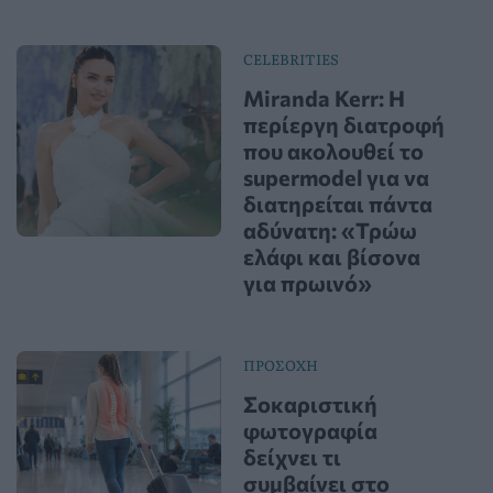
CELEBRITIES
Miranda Kerr: Η
περίεργη διατροφή
που ακολουθεί το
supermodel για να
διατηρείται πάντα
αδύνατη: «Τρώω
ελάφι και βίσονα
για πρωινό»
ΠΡΟΣΟΧΗ
Σοκαριστική
φωτογραφία
δείχνει τι
συμβαίνει στο