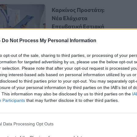
Καρκίνος Προστάτη:
Νέα Ελάχιστα
Επεμβατική Εστιακή
Θεραπεία με NanoKnife
-
Do Not Process My Personal Information
to opt-out of the sale, sharing to third parties, or processing of your per
formation for targeted advertising by us, please use the below opt-out s
r selection. Please note that after your opt-out request is processed y
eing interest-based ads based on personal information utilized by us or
disclosed to third parties prior to your opt-out. You may separately opt-
losure of your personal information by third parties on the IAB’s list of
. This information may also be disclosed by us to third parties on the
IA
(Νοσοκομείο Αλεξάνδρα) της Ιατρικής
Participants
that may further disclose it to other third parties.
υ
(Παθολόγος – Ογκολόγος) και
υτικής – Ογκολογίας –
l Data Processing Opt Outs
ς Κλινικής, τ. Πρύτανης ΕΚΠΑ)