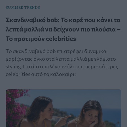
SUMMER TRENDS
Σκανδιναβικό bob: Το καρέ που κάνει τα
λεπτά μαλλιά να δείχνουν πιο πλούσια –
Το προτιμούν celebrities
Το σκανδιναβικό bob επιστρέφει δυναμικά,
χαρίζοντας όγκο στα λεπτά μαλλιά με ελάχιστο
styling. Γιατί το επιλέγουν όλο και περισσότερες
celebrities αυτό το καλοκαίρι;