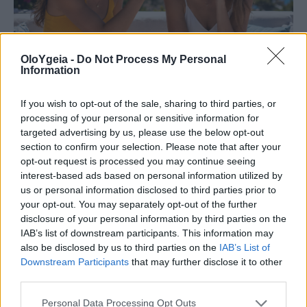
OloYgeia -
Do Not Process My Personal
Information
If you wish to opt-out of the sale, sharing to third parties, or
ΠΟΙΕΣ ΕΙΝΑΙ;
processing of your personal or sensitive information for
targeted advertising by us, please use the below opt-out
6 φράσεις που χρησιμοποιούν οι
section to confirm your selection. Please note that after your
opt-out request is processed you may continue seeing
ναρκισσιστές στους καβγάδες για να
interest-based ads based on personal information utilized by
us or personal information disclosed to third parties prior to
σας χειραγωγήσουν
your opt-out. You may separately opt-out of the further
disclosure of your personal information by third parties on the
Οι καβγάδες με άτομα που έχουν ναρκισσιστικά
IAB’s list of downstream participants. This information may
χαρακτηριστικά μπορεί να περιλαμβάνουν
also be disclosed by us to third parties on the
IAB’s List of
φράσεις χειραγώγησης. Πώς θα τις αναγνωρίσετε
Downstream Participants
that may further disclose it to other
third parties.
και γιατί είναι σημαντικό να θέτετε ξεκάθαρα
όρια;
Personal Data Processing Opt Outs