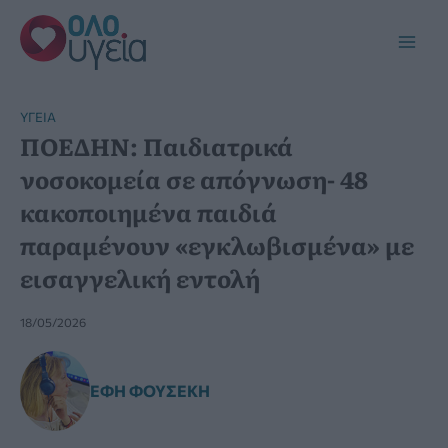
Μετάβαση
στο
Main
περιεχόμενο
Men
YΓΕΊΑ
ΠΟΕΔΗΝ: Παιδιατρικά
νοσοκομεία σε απόγνωση- 48
κακοποιημένα παιδιά
παραμένουν «εγκλωβισμένα» με
εισαγγελική εντολή
18/05/2026
ΈΦΗ ΦΟΥΣΈΚΗ