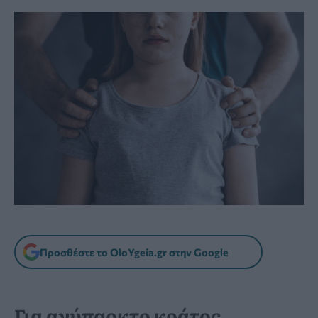
Προσθέστε το OloYgeia.gr στην Google
Για ανύπαρκτο κράτος