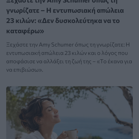
γνωρίζατε – Η εντυπωσιακή απώλεια
23 κιλών: «Δεν δυσκολεύτηκα να το
καταφέρω»
Ξεχάστε την Amy Schumer όπως τη γνωρίζατε: Η
εντυπωσιακή απώλεια 23 κιλών και ο λόγος που
αποφάσισε να αλλάξει τη ζωή της – «Το έκανα για
να επιβιώσω».