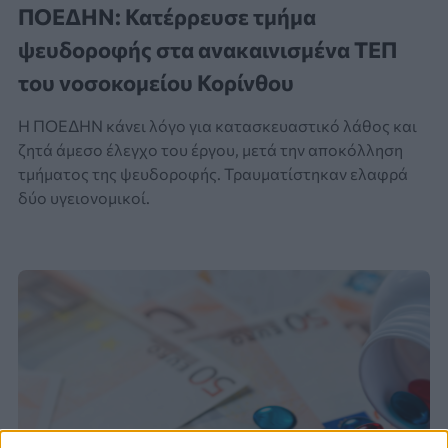
ΠΟΕΔΗΝ: Κατέρρευσε τμήμα
ψευδοροφής στα ανακαινισμένα ΤΕΠ
του νοσοκομείου Κορίνθου
Η ΠΟΕΔΗΝ κάνει λόγο για κατασκευαστικό λάθος και
ζητά άμεσο έλεγχο του έργου, μετά την αποκόλληση
τμήματος της ψευδοροφής. Τραυματίστηκαν ελαφρά
δύο υγειονομικοί.