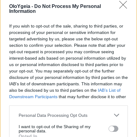
OloYgeia -
Do Not Process My Personal
Information
If you wish to opt-out of the sale, sharing to third parties, or
processing of your personal or sensitive information for
ΚΑΤΑΓΓΕΛΙΑ
targeted advertising by us, please use the below opt-out
section to confirm your selection. Please note that after your
ΣΦΕΕ: Σφοδρή αντίδραση για
opt-out request is processed you may continue seeing
interest-based ads based on personal information utilized by
αναδρομικό clawback σε φάρμακα που
us or personal information disclosed to third parties prior to
διατέθηκαν μέσω του
your opt-out. You may separately opt-out of the further
disclosure of your personal information by third parties on the
«ΠΡΟΛΑΜΒΑΝΩ»
IAB’s list of downstream participants. This information may
also be disclosed by us to third parties on the
IAB’s List of
Ο ΣΦΕΕ καταγγέλλει μονομερή απόφαση του
Downstream Participants
that may further disclose it to other
Υπουργείου Υγείας για επιβολή clawback σε φάρμακα
third parties.
κατά της παχυσαρκίας που δεν είχαν αιτηθεί
Personal Data Processing Opt Outs
αποζημίωση.
I want to opt-out of the Sharing of my
personal data.
Opted In