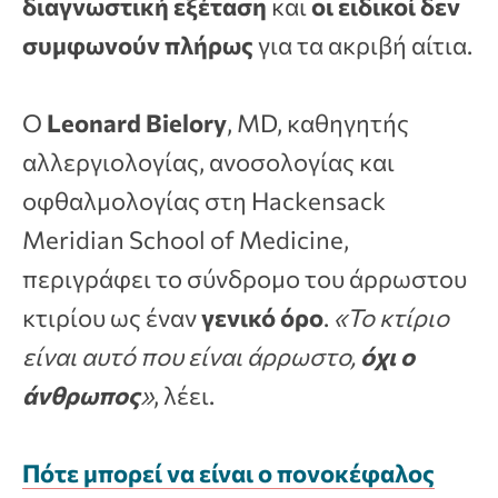
διαγνωστική εξέταση
και
οι ειδικοί δεν
συμφωνούν πλήρως
για τα ακριβή αίτια.
Ο
Leonard Bielory
, MD, καθηγητής
αλλεργιολογίας, ανοσολογίας και
οφθαλμολογίας στη Hackensack
Meridian School of Medicine,
περιγράφει το σύνδρομο του άρρωστου
κτιρίου ως έναν
γενικό όρο
.
«Το κτίριο
είναι αυτό που είναι άρρωστο,
όχι ο
άνθρωπος
»
, λέει.
Πότε μπορεί να είναι ο πονοκέφαλος