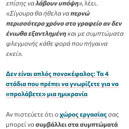
επίσης να
λάβουν υπόψη
»,
λέει
.
«Σίγουρα θα ήθελα να
περνώ
περισσότερο χρόνο στο γραφείο αν δεν
ένιωθα εξαντλημένη
και με συμπτώματα
φλεγμονής κάθε φορά που πήγαινα
εκεί»
.
Δεν είναι απλός πονοκέφαλος: Τα 4
στάδια που πρέπει να γνωρίζετε για να
«προλάβετε» μια ημικρανία
Αν πιστεύετε ότι ο
χώρος εργασίας
σας
μπορεί να
συμβάλλει στα συμπτώματά