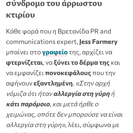
σύνδρομο του άρρωστου
κτιρίου
Κάθε φορά που η Βρετανίδα PR and
communications expert,
Jess Farmery
μπαίνει στο
γραφείο
της, αρχίζει να
φτερνίζεται
, να
ξύνει το δέρμα της
και
να εμφανίζει
πονοκεφάλους
που την
αφήνουν
εξαντλημένη
.
«Στην αρχή
νόμιζα ότι ήταν
αλλεργία στη γύρη
ή
κάτι παρόμοιο
, και μετά ήρθε ο
χειμώνας, οπότε δεν μπορούσε να είναι
αλλεργία στη γύρη»
, λέει, σύμφωνα με