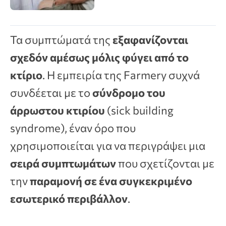
Τα συμπτώματά της
εξαφανίζονται
σχεδόν αμέσως μόλις φύγει από το
κτίριο
. Η εμπειρία της Farmery συχνά
συνδέεται με το
σύνδρομο του
άρρωστου κτιρίου
(sick building
syndrome), έναν όρο που
χρησιμοποιείται για να περιγράψει μια
σειρά συμπτωμάτων
που σχετίζονται με
την
παραμονή σε ένα συγκεκριμένο
εσωτερικό περιβάλλον
.