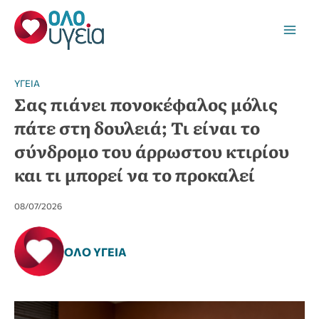
Μετάβαση
στο
Main
περιεχόμενο
Men
YΓΕΊΑ
Σας πιάνει πονοκέφαλος μόλις
πάτε στη δουλειά; Τι είναι το
σύνδρομο του άρρωστου κτιρίου
και τι μπορεί να το προκαλεί
08/07/2026
ΌΛΟ ΥΓΕΊΑ