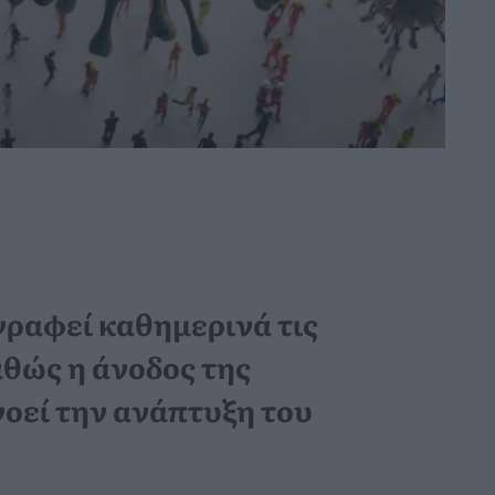
γραφεί καθημερινά τις
θώς η άνοδος της
οεί την ανάπτυξη του