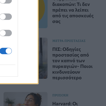
διακοπών: Τι δεν
πρέπει να λείπει
από τις αποσκευές
σας
ΜΕΤΡΑ ΠΡΟΣΤΑΣΙΑΣ
ΠΙΣ: Οδηγίες
προστασίας από
τον καπνό των
πυρκαγιών- Ποιοι
κινδυνεύουν
περισσότερο
ΠΡΟΣΟΧΗ
Harvard: Οι