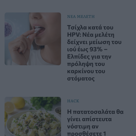
ΝΕΑ ΜΕΛΕΤΗ
Τσίχλα κατά του
HPV: Νέα μελέτη
δείχνει μείωση του
ιού έως 93% –
Ελπίδες για την
πρόληψη του
καρκίνου του
στόματος
HACK
Η πατατοσαλάτα θα
γίνει απίστευτα
νόστιμη αν
προσθέσετε 1