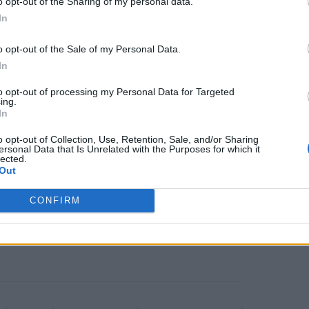
o opt-out of the Sharing of my personal data.
ούτου, να αυξήσουν τον κίνδυνο
In
o opt-out of the Sale of my Personal Data.
In
to opt-out of processing my Personal Data for Targeted
ing.
In
ι περιβαλλοντικές συνθήκες είναι
o opt-out of Collection, Use, Retention, Sale, and/or Sharing
ersonal Data that Is Unrelated with the Purposes for which it
ίων
Vibrio , με βάση τη θερμοκρασία
lected.
Out
δεδομένα συγκέντρωσης θαλασσινού
.
CONFIRM