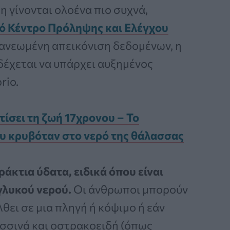
 γίνονται ολοένα πιο συχνά,
ό Κέντρο Πρόληψης και Ελέγχου
ανεωμένη απεικόνιση δεδομένων, η
νδέχεται να υπάρχει αυξημένος
rio.
τίσει τη ζωή 17χρονου – Το
υ κρυβόταν στο νερό της θάλασσας
ράκτια ύδατα, ειδικά όπου είναι
γλυκού νερού.
Οι άνθρωποι μπορούν
θει σε μια πληγή ή κόψιμο ή εάν
σσινά και οστρακοειδή (όπως