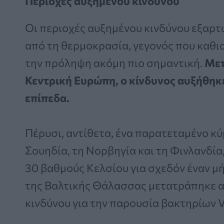
Περιοχές αυξημένου κινδύνου
Οι περιοχές αυξημένου κινδύνου εξαρτώ
από τη θερμοκρασία, γεγονός που καθι
την πρόληψη ακόμη πιο σημαντική.
Μετ
Κεντρική Ευρώπη, ο κίνδυνος αυξήθηκ
επίπεδα.
Πέρυσι, αντίθετα, ένα παρατεταμένο κ
Σουηδία, τη Νορβηγία και τη Φινλανδία
30 βαθμούς Κελσίου για σχεδόν έναν μ
της Βαλτικής Θάλασσας μετατράπηκε α
κινδύνου για την παρουσία βακτηρίων V