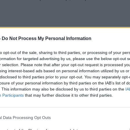
Καρκίνος Προστάτη:
-
Do Not Process My Personal Information
Νέα Ελάχιστα
Επεμβατική Εστιακή
to opt-out of the sale, sharing to third parties, or processing of your per
formation for targeted advertising by us, please use the below opt-out s
Θεραπεία με NanoKnife
r selection. Please note that after your opt-out request is processed y
eing interest-based ads based on personal information utilized by us or
disclosed to third parties prior to your opt-out. You may separately opt-
losure of your personal information by third parties on the IAB’s list of
. This information may also be disclosed by us to third parties on the
IA
Participants
that may further disclose it to other third parties.
σπάνιες στην Ευρώπη, οι υψηλότερες
l Data Processing Opt Outs
υξήσουν την ανάπτυξη βακτηρίων