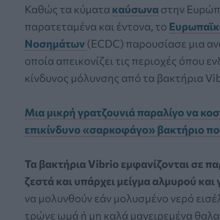
Καθώς τα κύματα
καύσωνα
στην Ευρώπη
παρατεταμένα και έντονα, το
Ευρωπαϊκ
Νοσημάτων
(ECDC) παρουσίασε μια αν
οποία απεικονίζει τις περιοχές όπου ε
κίνδυνος μόλυνσης από τα βακτήρια Vib
Μια μικρή γρατζουνιά παραλίγο να κοσ
επικίνδυνο «σαρκοφάγο» βακτήριο πο
Τα βακτήρια Vibrio εμφανίζονται σε πα
ζεστά και υπάρχει μείγμα αλμυρού και 
να μολυνθούν εάν μολυσμένο νερό εισέλ
τρώνε ωμά ή μη καλά μαγειρεμένα θαλα