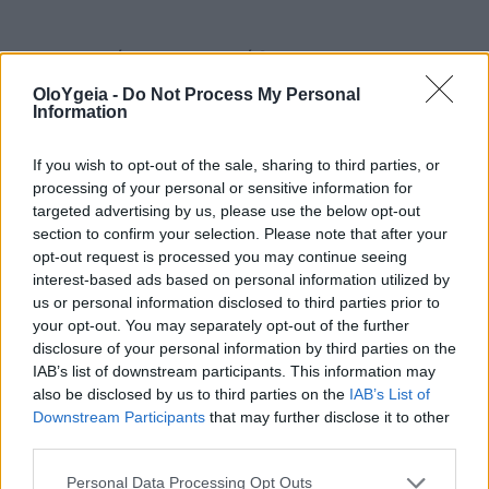
Πόνος στο στήθος
Πόνος στα χέρια και τα πόδια σας,
OloYgeia -
Do Not Process My Personal
Information
ειδικά κατά την άσκηση
If you wish to opt-out of the sale, sharing to third parties, or
Αίσθημα δύσπνοιας
processing of your personal or sensitive information for
νιώθοντας κουρασμένος όλη την
targeted advertising by us, please use the below opt-out
section to confirm your selection. Please note that after your
ώρα
opt-out request is processed you may continue seeing
interest-based ads based on personal information utilized by
Αίσθημα αδυναμίας
us or personal information disclosed to third parties prior to
Αίσθημα σύγχυσης
your opt-out. You may separately opt-out of the further
disclosure of your personal information by third parties on the
IAB’s list of downstream participants. This information may
also be disclosed by us to third parties on the
IAB’s List of
Εάν εμφανίσετε συμπτώματα ή
Downstream Participants
that may further disclose it to other
ανησυχείτε για την υγεία της καρδιάς
third parties.
σας, θα πρέπει να μιλήσετε με το γιατρό
Personal Data Processing Opt Outs