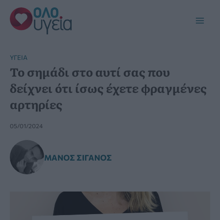
Μετάβαση
στο
Main
περιεχόμενο
Men
YΓΕΊΑ
Το σημάδι στο αυτί σας που
δείχνει ότι ίσως έχετε φραγμένες
αρτηρίες
05/01/2024
ΜΆΝΟΣ ΣΙΓΑΝΌΣ