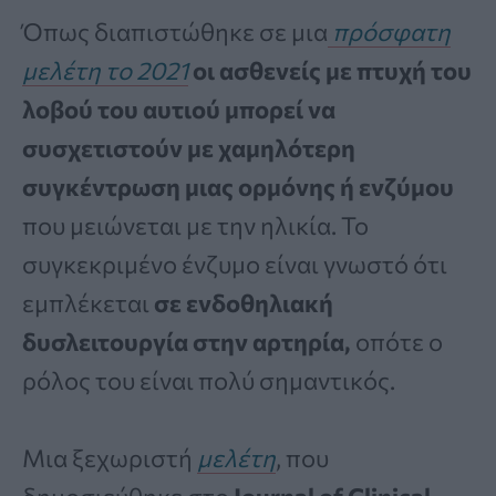
Όπως διαπιστώθηκε σε μια
πρόσφατη
μελέτη το 2021
οι ασθενείς με πτυχή του
λοβού του αυτιού μπορεί να
συσχετιστούν με χαμηλότερη
συγκέντρωση μιας ορμόνης ή ενζύμου
που μειώνεται με την ηλικία. Το
συγκεκριμένο ένζυμο είναι γνωστό ότι
εμπλέκεται
σε ενδοθηλιακή
δυσλειτουργία στην αρτηρία,
οπότε ο
ρόλος του είναι πολύ σημαντικός.
Μια ξεχωριστή
μελέτη
, που