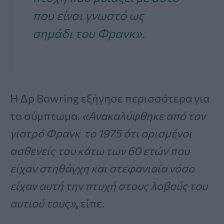
που είναι γνωστό ως
σημάδι του Φρανκ».
H Δρ Bowring εξήγησε περισσότερα για
το σύμπτωμα.
«Ανακαλύφθηκε από τον
γιατρό Φρανκ το 1975 ότι ορισμένοι
ασθενείς του κάτω των 60 ετών που
είχαν στηθάγχη και στεφανιαία νόσο
είχαν αυτή την πτυχή στους λοβούς του
αυτιού τους»
,
είπε.