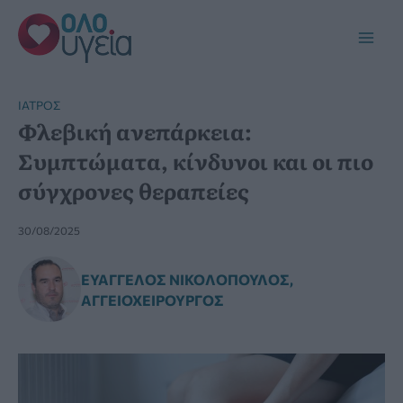
Μετάβαση
στο
Main
περιεχόμενο
Men
ΙΑΤΡΌΣ
Φλεβική ανεπάρκεια:
Συμπτώματα, κίνδυνοι και οι πιο
σύγχρονες θεραπείες
30/08/2025
ΕΥΆΓΓΕΛΟΣ ΝΙΚΟΛΌΠΟΥΛΟΣ,
ΑΓΓΕΙΟΧΕΙΡΟΥΡΓΌΣ