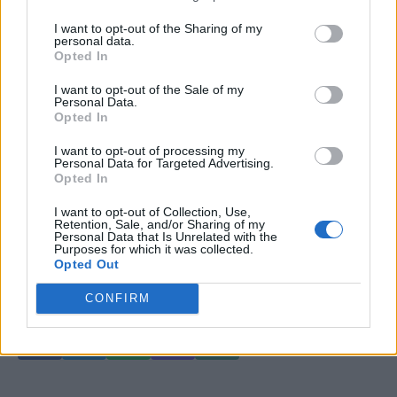
Έως και 40% των ενηλίκων εμφανίζουν
I want to opt-out of the Sharing of my
personal data.
φλεβικά προβλήματα
Opted In
I want to opt-out of the Sale of my
Κιρσοί και φλεβική ανεπάρκεια: Η
Personal Data.
σύγχρονη φλεβολογία αλλάζει τη
Opted In
θεραπεία
I want to opt-out of processing my
Personal Data for Targeted Advertising.
Opted In
I want to opt-out of Collection, Use,
Retention, Sale, and/or Sharing of my
Personal Data that Is Unrelated with the
EXPERT OPINION
ΦΛΈΒΕΣ
Purposes for which it was collected.
Opted Out
CONFIRM