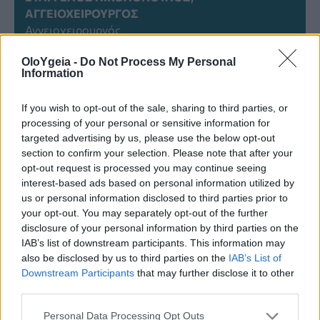
ΑΓΓΕΙΟΧΕΙΡΟΥΡΓΌΣ
Αγγειοχειρουργός
Ο κ. Ευάγγελος Νικολόπουλος είναι
OloYgeia -
Do Not Process My Personal
Διευθυντής Αγγειοχειρουργός στο
Information
Metropolitan Hospital.
If you wish to opt-out of the sale, sharing to third parties, or
processing of your personal or sensitive information for
targeted advertising by us, please use the below opt-out
section to confirm your selection. Please note that after your
Διαβάστε Περισσότερα
opt-out request is processed you may continue seeing
interest-based ads based on personal information utilized by
us or personal information disclosed to third parties prior to
Πόνος και δυσκαμψία στον αστράγαλο:
your opt-out. You may separately opt-out of the further
Η αόρατη πάθηση που επηρεάζει 1
disclosure of your personal information by third parties on the
στους 5 – Δεν είναι η αρθρίτιδα
IAB’s list of downstream participants. This information may
also be disclosed by us to third parties on the
IAB’s List of
Κοργιαλένειο-Μπενάκειο Νοσοκομείο:
Downstream Participants
that may further disclose it to other
third parties.
Νέα εξέλιξη για τη διάγνωση των
αγγειακών παθήσεων
Personal Data Processing Opt Outs