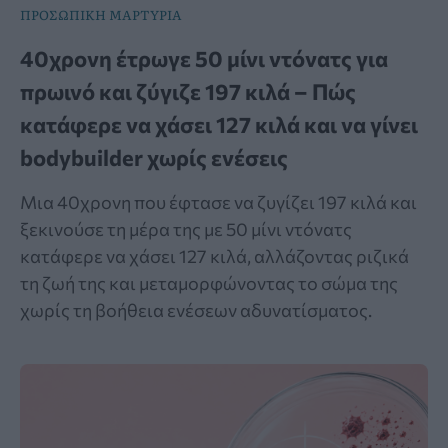
ΠΡΟΣΩΠΙΚΗ ΜΑΡΤΥΡΙΑ
40χρονη έτρωγε 50 μίνι ντόνατς για
πρωινό και ζύγιζε 197 κιλά – Πώς
κατάφερε να χάσει 127 κιλά και να γίνει
bodybuilder χωρίς ενέσεις
Μια 40χρονη που έφτασε να ζυγίζει 197 κιλά και
ξεκινούσε τη μέρα της με 50 μίνι ντόνατς
κατάφερε να χάσει 127 κιλά, αλλάζοντας ριζικά
τη ζωή της και μεταμορφώνοντας το σώμα της
χωρίς τη βοήθεια ενέσεων αδυνατίσματος.