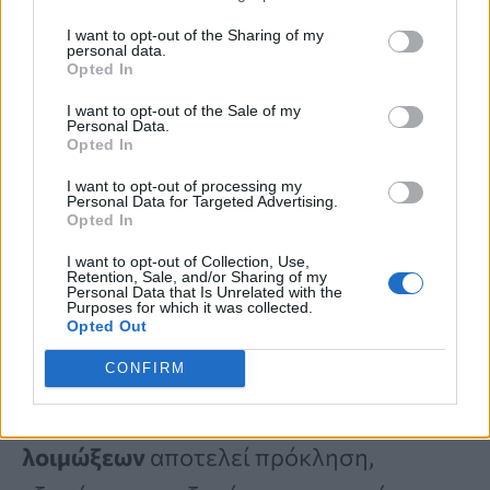
στόματος και του λαιμού. Εάν όλα τα
I want to opt-out of the Sharing of my
personal data.
αγόρια και κορίτσια εμβολιαστούν πριν
Opted In
από την έναρξη της σεξουαλικής ζωής
I want to opt-out of the Sale of my
Personal Data.
τους τότε κάποια στιγμή στο μέλλον θα
Opted In
απαλλαγούν από σχεδόν όλους τους
I want to opt-out of processing my
Personal Data for Targeted Advertising.
Opted In
καρκίνους που προκαλούνται από τον
συγκεκριμένο ιό.
I want to opt-out of Collection, Use,
Retention, Sale, and/or Sharing of my
Personal Data that Is Unrelated with the
Purposes for which it was collected.
Opted Out
Ήδη η
θεραπεία ορισμένων
CONFIRM
βακτηριακών και παρασιτικών
σεξουαλικώς μεταδιδόμενων
λοιμώξεων
αποτελεί πρόκληση,