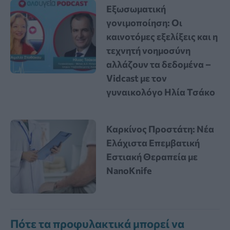
Εξωσωματική
γονιμοποίηση: Οι
καινοτόμες εξελίξεις και η
τεχνητή νοημοσύνη
αλλάζουν τα δεδομένα –
Vidcast με τον
γυναικολόγο Ηλία Τσάκο
Καρκίνος Προστάτη: Νέα
Ελάχιστα Επεμβατική
Εστιακή Θεραπεία με
NanoKnife
Πότε τα προφυλακτικά μπορεί να