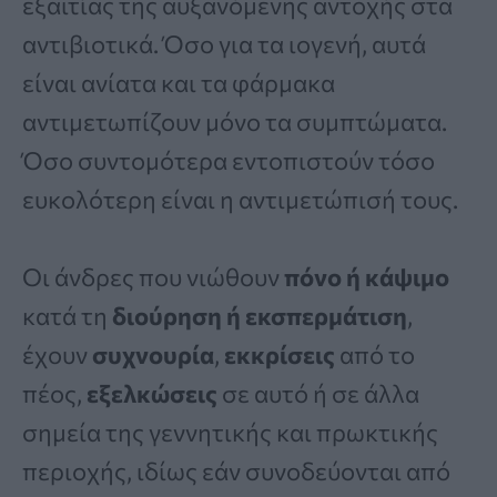
εξαιτίας της αυξανόμενης αντοχής στα
αντιβιοτικά. Όσο για τα ιογενή, αυτά
είναι ανίατα και τα φάρμακα
αντιμετωπίζουν μόνο τα συμπτώματα.
Όσο συντομότερα εντοπιστούν τόσο
ευκολότερη είναι η αντιμετώπισή τους.
Οι άνδρες που νιώθουν
πόνο ή κάψιμο
κατά τη
διούρηση ή εκσπερμάτιση
,
έχουν
συχνουρία
,
εκκρίσεις
από το
πέος,
εξελκώσεις
σε αυτό ή σε άλλα
σημεία της γεννητικής και πρωκτικής
περιοχής, ιδίως εάν συνοδεύονται από