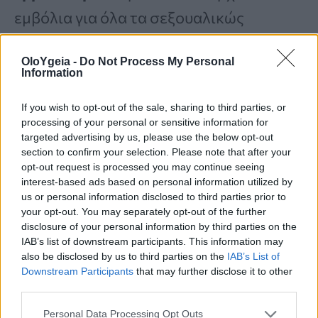
εμβόλια για όλα τα σεξουαλικώς
μεταδιδόμενα νοσήματα, έχει σημειωθεί
OloYgeia -
Do Not Process My Personal
τεράστια πρόοδος με τη δημιουργία και
Information
διάθεση εκείνων που προστατεύουν από
If you wish to opt-out of the sale, sharing to third parties, or
τον ιό της ηπατίτιδας Β και των
processing of your personal or sensitive information for
targeted advertising by us, please use the below opt-out
ανθρωπίνων θηλωμάτων (HPV).
section to confirm your selection. Please note that after your
opt-out request is processed you may continue seeing
interest-based ads based on personal information utilized by
Είναι ένα αξιοσημείωτο βήμα στην
us or personal information disclosed to third parties prior to
your opt-out. You may separately opt-out of the further
πρόληψη της μόλυνσης από τον HPV
disclosure of your personal information by third parties on the
και των σοβαρών συνεπειών που μπορεί
IAB’s list of downstream participants. This information may
also be disclosed by us to third parties on the
IAB’s List of
να προκύψουν από αυτήν, όπως ο
Downstream Participants
that may further disclose it to other
third parties.
καρκίνος του τραχήλου της μήτρας, των
γεννητικών οργάνων, του πρωκτού, του
Personal Data Processing Opt Outs