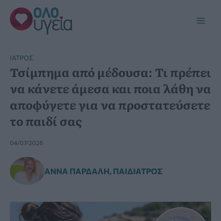
Μετάβαση
στο
Main
περιεχόμενο
Men
ΙΑΤΡΌΣ
Τσίμπημα από μέδουσα: Τι πρέπει
να κάνετε άμεσα και ποια λάθη να
αποφύγετε για να προστατεύσετε
το παιδί σας
04/07/2026
ΆΝΝΑ ΠΑΡΔΆΛΗ, ΠΑΙΔΊΑΤΡΟΣ