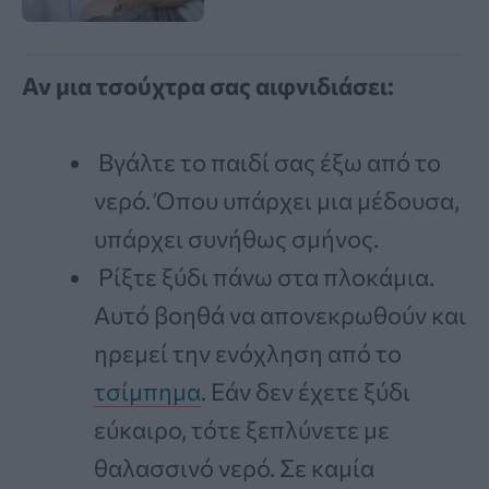
Αν μια τσούχτρα σας αιφνιδιάσει:
Βγάλτε το παιδί σας έξω από το
νερό. Όπου υπάρχει μια μέδουσα,
υπάρχει συνήθως σμήνος.
Ρίξτε ξύδι πάνω στα πλοκάμια.
Αυτό βοηθά να απονεκρωθούν και
ηρεμεί την ενόχληση από το
τσίμπημα
. Εάν δεν έχετε ξύδι
εύκαιρο, τότε ξεπλύνετε με
θαλασσινό νερό. Σε καμία