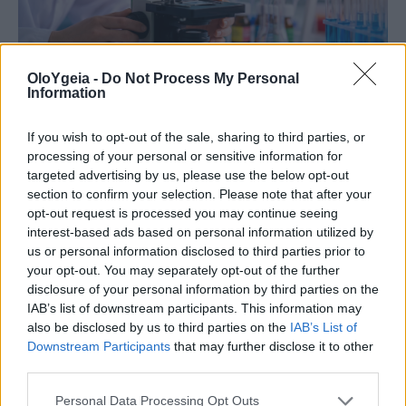
OloYgeia -
Do Not Process My Personal
Information
ΝΕΑ ΜΕΛΕΤΗ
If you wish to opt-out of the sale, sharing to third parties, or
Λευχαιμία: Οι επιστήμονες
processing of your personal or sensitive information for
targeted advertising by us, please use the below opt-out
ανακάλυψαν την «αχίλλειο πτέρνα»
section to confirm your selection. Please note that after your
των καρκινικών κυττάρων – Ανοίγει ο
opt-out request is processed you may continue seeing
interest-based ads based on personal information utilized by
δρόμος για νέες θεραπείες
us or personal information disclosed to third parties prior to
your opt-out. You may separately opt-out of the further
Νέα επιστημονική ανακάλυψη εντόπισε την
disclosure of your personal information by third parties on the
«αχίλλειο πτέρνα» των καρκινικών κυττάρων της
IAB’s list of downstream participants. This information may
also be disclosed by us to third parties on the
IAB’s List of
λευχαιμίας, ανοίγοντας τον δρόμο για την
Downstream Participants
that may further disclose it to other
ανάπτυξη πιο στοχευμένων και αποτελεσματικών
third parties.
θεραπειών.
Personal Data Processing Opt Outs