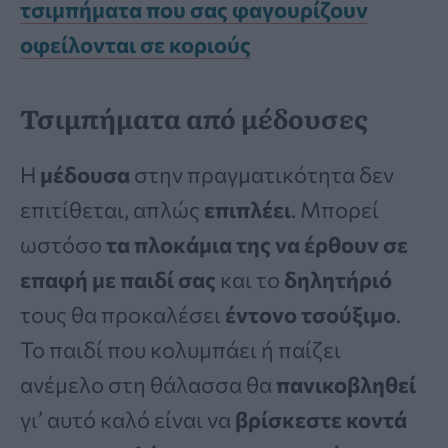
τσιμπήματα που σας φαγουρίζουν
οφείλονται σε κοριούς
Τσιμπήματα από μέδουσες
Η
μέδουσα
στην πραγματικότητα δεν
επιτίθεται, απλώς
επιπλέει
. Μπορεί
ωστόσο
τα πλοκάμια της να έρθουν σε
επαφή με παιδί σας
και το
δηλητήριό
τους θα προκαλέσει
έντονο τσούξιμο
.
Το παιδί που κολυμπάει ή παίζει
ανέμελο στη θάλασσα θα
πανικοβληθεί
γι’ αυτό καλό είναι να
βρίσκεστε κοντά