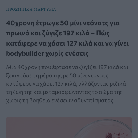
ΠΡΟΣΩΠΙΚΗ ΜΑΡΤΥΡΙΑ
40χρονη έτρωγε 50 μίνι ντόνατς για
πρωινό και ζύγιζε 197 κιλά – Πώς
κατάφερε να χάσει 127 κιλά και να γίνει
bodybuilder χωρίς ενέσεις
Μια 40χρονη που έφτασε να ζυγίζει 197 κιλά και
ξεκινούσε τη μέρα της με 50 μίνι ντόνατς
κατάφερε να χάσει 127 κιλά, αλλάζοντας ριζικά
τη ζωή της και μεταμορφώνοντας το σώμα της
χωρίς τη βοήθεια ενέσεων αδυνατίσματος.