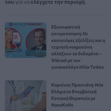
του
για να
ελέγχετε την περιοχή
.
Εξωσωματική
γονιμοποίηση: Οι
καινοτόμες εξελίξεις και η
τεχνητή νοημοσύνη
αλλάζουν τα δεδομένα –
Vidcast με τον
γυναικολόγο Ηλία Τσάκο
Καρκίνος Προστάτη: Νέα
Ελάχιστα Επεμβατική
Εστιακή Θεραπεία με
NanoKnife