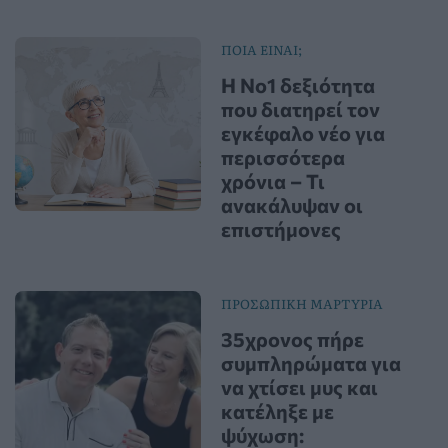
ΠΟΙΑ ΕΙΝΑΙ;
Η Νο1 δεξιότητα
που διατηρεί τον
εγκέφαλο νέο για
περισσότερα
χρόνια – Τι
ανακάλυψαν οι
επιστήμονες
ΠΡΟΣΩΠΙΚΗ ΜΑΡΤΥΡΙΑ
35χρονος πήρε
συμπληρώματα για
να χτίσει μυς και
κατέληξε με
ψύχωση: