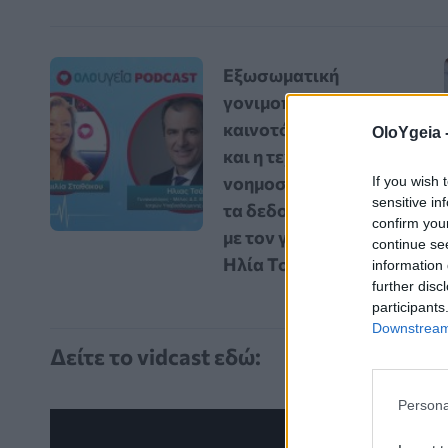
Εξωσωματική
γονιμοποίηση: Οι
καινοτόμες εξελίξεις
OloYgeia 
και η τεχνητή
νοημοσύνη αλλάζουν
If you wish 
sensitive in
τα δεδομένα – Vidcast
confirm you
με τον γυναικολόγο
continue se
Ηλία Τσάκο
information 
further disc
participants
Downstream 
Δείτε το vidcast εδώ:
Persona