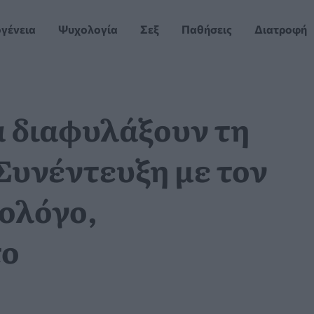
ογένεια
Ψυχολογία
Σεξ
Παθήσεις
Διατροφή
α διαφυλάξουν τη
 Συνέντευξη με τον
ολόγο,
το