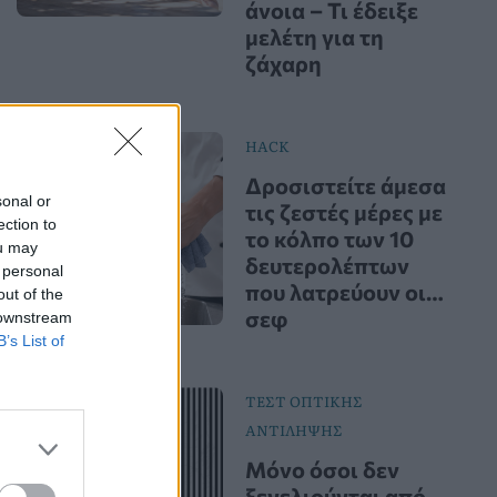
άνοια – Τι έδειξε
μελέτη για τη
ζάχαρη
HACK
Δροσιστείτε άμεσα
sonal or
τις ζεστές μέρες με
ection to
το κόλπο των 10
ou may
δευτερολέπτων
 personal
που λατρεύουν οι…
out of the
σεφ
 downstream
B’s List of
ΤΕΣΤ ΟΠΤΙΚΗΣ
ΑΝΤΙΛΗΨΗΣ
Μόνο όσοι δεν
ξεγελιούνται από