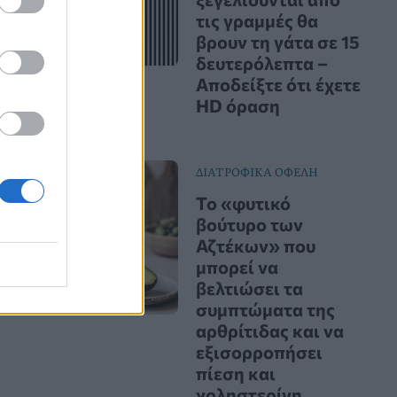
τις γραμμές θα
βρουν τη γάτα σε 15
δευτερόλεπτα –
Αποδείξτε ότι έχετε
HD όραση
ΔΙΑΤΡΟΦΙΚΑ ΟΦΕΛΗ
Το «φυτικό
βούτυρο των
Αζτέκων» που
μπορεί να
βελτιώσει τα
συμπτώματα της
αρθρίτιδας και να
εξισορροπήσει
πίεση και
χοληστερίνη