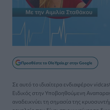
Προσθέστε το OloYgeia.gr στην Google
Σε αυτό το ιδιαίτερα ενδιαφέρον vidcas
Ειδικός στην Υποβοηθούμενη Αναπαρ
αναδεικνύει τη σημασία της κρυοσυντ