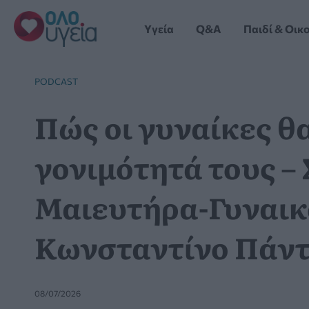
Μετάβαση
στο
Yγεία
Q&A
Παιδί & Οικ
περιεχόμενο
PODCAST
Πώς οι γυναίκες θ
γονιμότητά τους –
Μαιευτήρα-Γυναικ
Κωνσταντίνο Πάν
08/07/2026