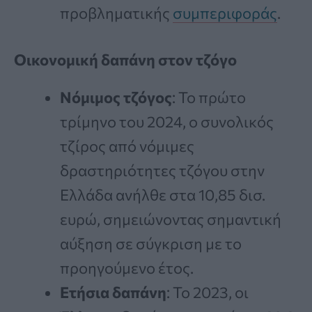
προβληματικής
συμπεριφοράς
.
Οικονομική δαπάνη στον τζόγο
Νόμιμος τζόγος
: Το πρώτο
τρίμηνο του 2024, ο συνολικός
τζίρος από νόμιμες
δραστηριότητες τζόγου στην
Ελλάδα ανήλθε στα 10,85 δισ.
ευρώ, σημειώνοντας σημαντική
αύξηση σε σύγκριση με το
προηγούμενο έτος.
Ετήσια δαπάνη
: Το 2023, οι