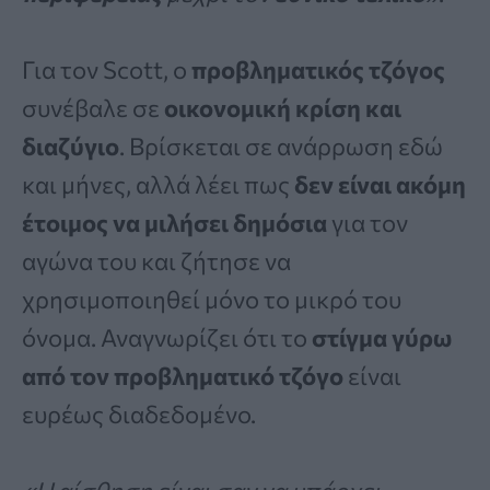
Για τον Scott, ο
προβληματικός τζόγος
συνέβαλε σε
οικονομική κρίση και
διαζύγιο
. Βρίσκεται σε ανάρρωση εδώ
και μήνες, αλλά λέει πως
δεν είναι ακόμη
έτοιμος να μιλήσει δημόσια
για τον
αγώνα του και ζήτησε να
χρησιμοποιηθεί μόνο το μικρό του
όνομα. Αναγνωρίζει ότι το
στίγμα γύρω
από τον προβληματικό τζόγο
είναι
ευρέως διαδεδομένο.