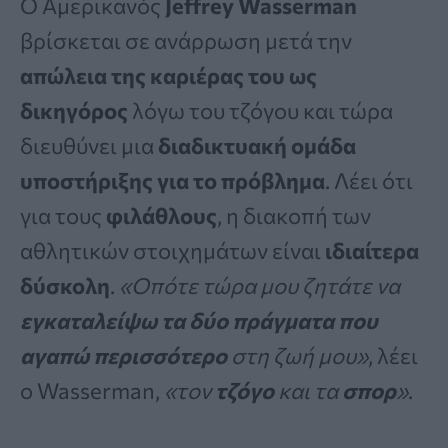
Ο Αμερικανός
Jeffrey Wasserman
βρίσκεται σε ανάρρωση μετά την
απώλεια της καριέρας του ως
δικηγόρος
λόγω του τζόγου και τώρα
διευθύνει μια
διαδικτυακή ομάδα
υποστήριξης για το πρόβλημα
. Λέει ότι
για τους
φιλάθλους
, η διακοπή των
αθλητικών στοιχημάτων είναι
ιδιαίτερα
δύσκολη
.
«Οπότε τώρα μου ζητάτε να
εγκαταλείψω τα δύο πράγματα που
αγαπώ περισσότερο
στη ζωή μου»
, λέει
ο Wasserman,
«τον
τζόγο
και τα
σπορ
»
.