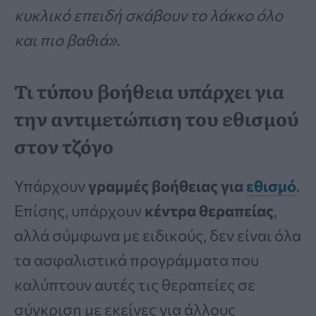
κυκλικό επειδή σκάβουν το λάκκο όλο
και πιο βαθιά»
.
Τι τύπου βοήθεια υπάρχει για
την αντιμετώπιση του εθισμού
στον τζόγο
Υπάρχουν
γραμμές βοήθειας για
εθισμό
.
Επίσης, υπάρχουν
κέντρα θεραπείας
,
αλλά σύμφωνα με ειδικούς, δεν είναι όλα
τα ασφαλιστικά προγράμματα που
καλύπτουν αυτές τις θεραπείες σε
σύγκριση με εκείνες για άλλους