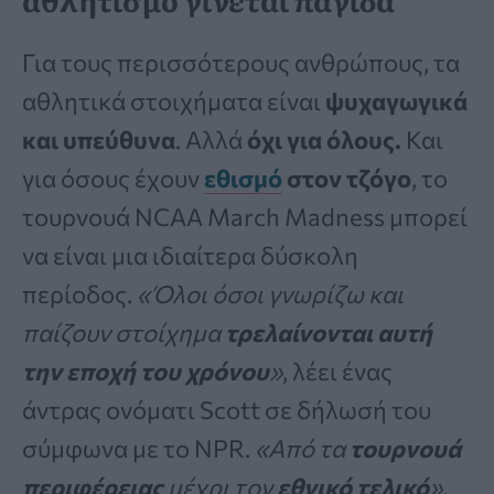
Για τους περισσότερους ανθρώπους, τα
αθλητικά στοιχήματα είναι
ψυχαγωγικά
και υπεύθυνα
. Αλλά
όχι για όλους.
Και
για όσους έχουν
εθισμό
στον τζόγο
, το
τουρνουά NCAA March Madness μπορεί
να είναι μια ιδιαίτερα δύσκολη
περίοδος.
«Όλοι όσοι γνωρίζω και
παίζουν στοίχημα
τρελαίνονται αυτή
την εποχή του χρόνου
»
, λέει ένας
άντρας ονόματι Scott σε δήλωσή του
σύμφωνα με το NPR.
«Από τα
τουρνουά
περιφέρειας
μέχρι τον
εθνικό τελικό
»
.