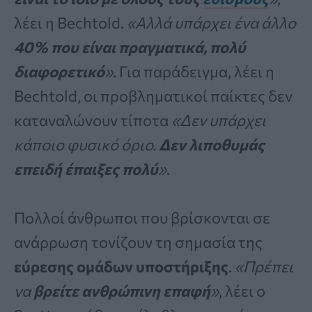
λέει η Bechtold.
«Αλλά υπάρχει ένα άλλο
40% που είναι πραγματικά, πολύ
διαφορετικό
»
. Για παράδειγμα, λέει η
Bechtold, οι προβληματικοί παίκτες δεν
καταναλώνουν τίποτα
«Δεν υπάρχει
κάποιο φυσικό όριο.
Δεν λιποθυμάς
επειδή έπαιξες πολύ
»
.
Πολλοί άνθρωποι που βρίσκονται σε
ανάρρωση τονίζουν τη σημασία της
εύρεσης ομάδων υποστήριξης
.
«Πρέπει
να
βρείτε ανθρώπινη επαφή
»
, λέει ο