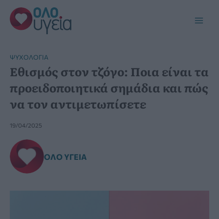
Μετάβαση
στο
Main
περιεχόμενο
Men
ΨΥΧΟΛΟΓΊΑ
Εθισμός στον τζόγο: Ποια είναι τα
προειδοποιητικά σημάδια και πώς
να τον αντιμετωπίσετε
19/04/2025
ΌΛΟ ΥΓΕΊΑ