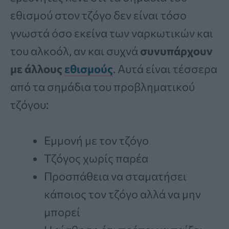
εθισμού στον τζόγο δεν είναι τόσο
γνωστά όσο εκείνα των ναρκωτικών και
του αλκοόλ, αν και συχνά
συνυπάρχουν
με άλλους
εθισμούς
. Αυτά είναι τέσσερα
από τα σημάδια του προβληματικού
τζόγου:
Εμμονή με τον τζόγο
Τζόγος χωρίς παρέα
Προσπάθεια να σταματήσει
κάποιος τον τζόγο αλλά να μην
μπορεί