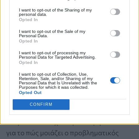
ΗΠΑ.
I want to opt-out of the Sharing of my
personal data.
Opted In
Οι Αμερικανοί αναμένεται να
I want to opt-out of the Sale of my
στοιχηματίσουν
3,1 δισεκατομμύρια
Personal Data.
Opted In
δολάρια
στα παιχνίδια του March
I want to opt-out of processing my
Madness φέτος, ενώ συνολικά η νόμιμη
Personal Data for Targeted Advertising.
Opted In
βιομηχανία τυχερών παιχνιδιών θα
I want to opt-out of Collection, Use,
αποφέρει
70 δισεκατομμύρια δολάρια
,
Retention, Sale, and/or Sharing of my
Personal Data that Is Unrelated with the
Purposes for which it was collected.
σύμφωνα με την American Gaming
Opted Out
Association. Παρά την εξάπλωση των
CONFIRM
νόμιμων ευκαιριών τζόγου, πολλοί
άνθρωποι δεν έχουν ξεκάθαρη εικόνα
για το πώς μοιάζει ο προβληματικός