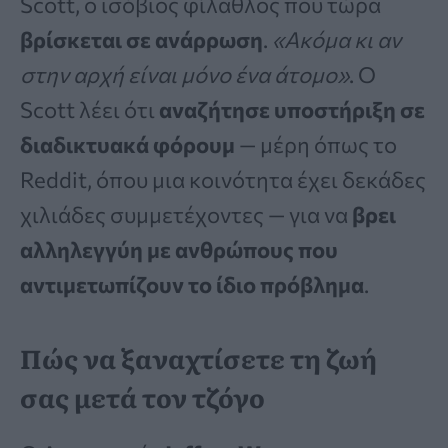
Scott, ο ισόβιος φίλαθλος που τώρα
βρίσκεται σε ανάρρωση
.
«Ακόμα κι αν
στην αρχή είναι μόνο ένα άτομο»
. Ο
Scott λέει ότι
αναζήτησε υποστήριξη σε
διαδικτυακά φόρουμ
— μέρη όπως το
Reddit, όπου μια κοινότητα έχει δεκάδες
χιλιάδες συμμετέχοντες — για να
βρει
αλληλεγγύη με ανθρώπους που
αντιμετωπίζουν το ίδιο πρόβλημα
.
Πώς να ξαναχτίσετε τη ζωή
σας μετά τον τζόγο