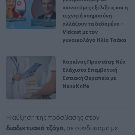
καινοτόμες εξελίξεις και η
τεχνητή νοημοσύνη
αλλάζουν τα δεδομένα –
Vidcast με τον
γυναικολόγο Ηλία Τσάκο
Καρκίνος Προστάτη: Νέα
Ελάχιστα Επεμβατική
Εστιακή Θεραπεία με
NanoKnife
Η αύξηση της πρόσβασης στον
διαδικτυακό τζόγο
, σε συνδυασμό με