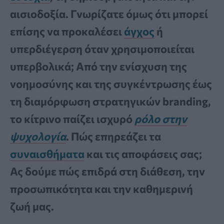
αισιοδοξία. Γνωρίζατε όμως ότι μπορεί
επίσης να προκαλέσει
άγχος
ή
υπερδιέγερση όταν χρησιμοποιείται
υπερβολικά; Από την ενίσχυση της
νοημοσύνης και της συγκέντρωσης έως
τη διαμόρφωση στρατηγικών branding,
το κίτρινο παίζει ισχυρό
ρόλο στην
ψυχολογία
. Πώς επηρεάζει τα
συναισθήματα
και τις αποφάσεις σας;
Ας δούμε πώς επιδρά στη διάθεση, την
προσωπικότητα και την καθημερινή
ζωή μας.