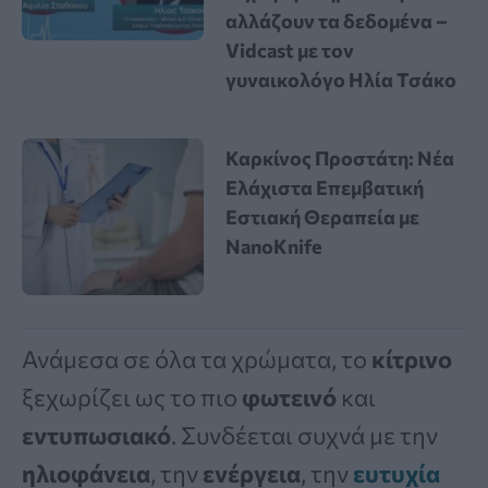
αλλάζουν τα δεδομένα –
Vidcast με τον
γυναικολόγο Ηλία Τσάκο
Καρκίνος Προστάτη: Νέα
Ελάχιστα Επεμβατική
Εστιακή Θεραπεία με
NanoKnife
Ανάμεσα σε όλα τα χρώματα, το
κίτρινο
ξεχωρίζει ως το πιο
φωτεινό
και
εντυπωσιακό
. Συνδέεται συχνά με την
ηλιοφάνεια
, την
ενέργεια
, την
ευτυχία