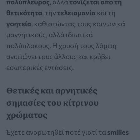
πολύπλευρος
, αλλά
τονίζεται από τη
θετικότητα
, την
τελειομανία
και τη
γοητεία
, καθιστώντας τους κοινωνικά
μαγνητικούς, αλλά ιδιωτικά
πολύπλοκους. Η χρυσή τους λάμψη
ανυψώνει τους άλλους και κρύβει
εσωτερικές εντάσεις.
Θετικές και αρνητικές
σημασίες του κίτρινου
χρώματος
Έχετε αναρωτηθεί ποτέ γιατί τα
smilies