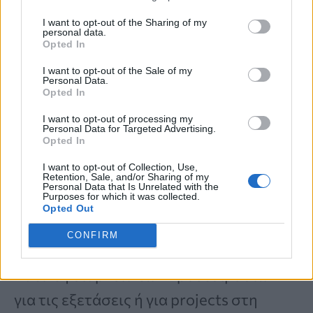
Το κίτρινο διαπιστώνεται ότι κάνει ένα
I want to opt-out of the Sharing of my
άτομο να
νιώθει αυθόρμητο και
personal data.
Opted In
χαρούμενο
. Μια πινελιά κίτρινου σε
I want to opt-out of the Sale of my
οτιδήποτε θαμπό ή σκούρο μπορεί να
Personal Data.
Opted In
κάνει ένα άτομο να νιώσει
χαρούμενο
I want to opt-out of processing my
και αισιόδοξο
. Τα κίτρινα αντικείμενα σε
Personal Data for Targeted Advertising.
Opted In
ένα δωμάτιο μερικές φορές
I want to opt-out of Collection, Use,
διαπιστώθηκε ότι ενεργοποιούν τις
Retention, Sale, and/or Sharing of my
Personal Data that Is Unrelated with the
Purposes for which it was collected.
διαδικασίες σκέψης μας και
Opted Out
δημιουργούν νέες ιδέες
.
CONFIRM
Κατά τη διάρκεια των προετοιμασιών
για τις εξετάσεις ή για projects στη