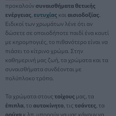
προκαλούν
συναισθήματα θετικής
ενέργειας
,
ευτυχίας
και
αισιοδοξίας
.
Ειδικοί των χρωμάτων λένε ότι αν
δώσετε σε οποιοδήποτε παιδί ένα κουτί
με κηρομπογιές, το πιθανότερο είναι να
πιάσει το κίτρινο χρώμα. Στην
καθημερινή μας ζωή, τα χρώματα και τα
συναισθήματα συνδέονται με
πολύπλοκο τρόπο.
Τα χρώματα στους
τοίχους
μας, τα
έπιπλα
, το
αυτοκίνητο
, τις
τσάντες
, τα
ρούχα
κ.λπ. μπορούν να μας κάνουν να