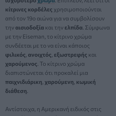
ισχυρότερο
χρώμα
. Επιπλέον, λέει ότι οι
κίτρινες κορδέλες
χρησιμοποιούνται
από τον 19ο αιώνα για να συμβολίσουν
την
αισιοδοξία
και την
ελπίδα
. Σύμφωνα
με την Eiseman, το κίτρινο χρώμα
συνδέεται με το να είναι κάποιος
φιλικός
,
ανοιχτός
,
εξωστρεφής
και
χαρούμενος
. Το κίτρινο χρώμα
διαπιστώνεται ότι προκαλεί μια
παιχνιδιάρικη
,
χαρούμενη
,
κωμική
διάθεση
.
Αντίστοιχα, η Αμερικανή ειδικός στις