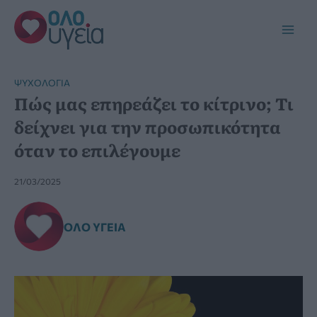
Μετάβαση
στο
Main
περιεχόμενο
Men
ΨΥΧΟΛΟΓΊΑ
Πώς μας επηρεάζει το κίτρινο; Τι
δείχνει για την προσωπικότητα
όταν το επιλέγουμε
21/03/2025
ΌΛΟ ΥΓΕΊΑ