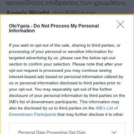
ασυνείδητες επιδράσεις των χρωμάτων,
Angela Wright
, στο βιβλίο της
Beginner’s Guide to Color Psychology
,
OloYgeia -
Do Not Process My Personal
Information
συνδυάζει το κίτρινο με την
αυτοεκτίμηση
, τα
συναισθήματα
και τη
If you wish to opt-out of the sale, sharing to third parties, or
processing of your personal or sensitive information for
δημιουργικότητα
.
targeted advertising by us, please use the below opt-out
section to confirm your selection. Please note that after your
opt-out request is processed you may continue seeing
Πώς επηρεάζει το κίτρινο τη
interest-based ads based on personal information utilized by
us or personal information disclosed to third parties prior to
διάθεση
your opt-out. You may separately opt-out of the further
disclosure of your personal information by third parties on the
IAB’s list of downstream participants. This information may
Το κίτρινο χρώμα συνδέεται με την
also be disclosed by us to third parties on the
IAB’s List of
ηλιοφάνεια
, την
ελπίδα
, το
γέλιο
, τη
Downstream Participants
that may further disclose it to other
third parties.
ζεστασιά
, την
ευτυχία
και την
ενέργεια
.
Personal Data Processing Opt Outs