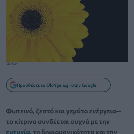
123rf.com
Προσθέστε το OloYgeia.gr στην Google
Φωτεινό, ζεστό και γεμάτο ενέργεια—
το κίτρινο συνδέεται συχνά με την
ευτυχία
, τη δημιουργικότητα και την