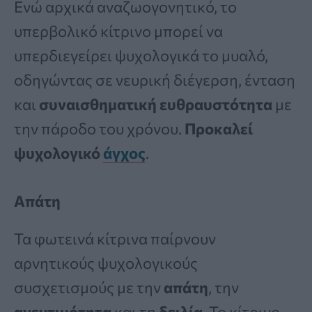
Ενώ αρχικά αναζωογονητικό, το
υπερβολικό κίτρινο μπορεί να
υπερδιεγείρει ψυχολογικά το μυαλό,
οδηγώντας σε νευρική διέγερση, ένταση
και
συναισθηματική ευθραυστότητα
με
την πάροδο του χρόνου.
Προκαλεί
ψυχολογικό
άγχος
.
Απάτη
Τα φωτεινά κίτρινα παίρνουν
αρνητικούς ψυχολογικούς
συσχετισμούς με την
απάτη
, την
ανεντιμότητα
και τη
δειλία
. Το κίτρινο