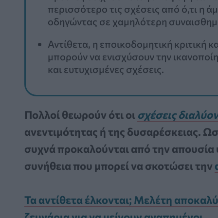
περισσότερο τις σχέσεις από ό,τι η 
οδηγώντας σε χαμηλότερη συναισθημα
Αντίθετα, η εποικοδομητική κριτική κα
μπορούν να ενισχύσουν την ικανοποίη
και ευτυχισμένες σχέσεις.
Πολλοί θεωρούν ότι οι
σχέσεις διαλύον
ανεντιμότητας ή της δυσαρέσκειας. Ωσ
συχνά προκαλούνται από την απουσία υ
συνήθεια που μπορεί να σκοτώσει την
Τα αντίθετα έλκονται; Μελέτη αποκαλύπ
ζευγάρια για να μείνουν αγαπημένοι