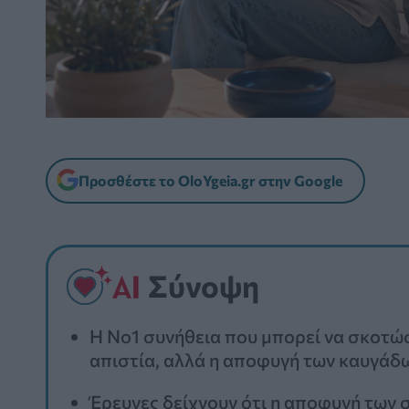
Προσθέστε το OloYgeia.gr στην Google
Σύνοψη
Η Νο1 συνήθεια που μπορεί να σκοτώσε
απιστία, αλλά η αποφυγή των καυγάδω
Έρευνες δείχνουν ότι η αποφυγή των