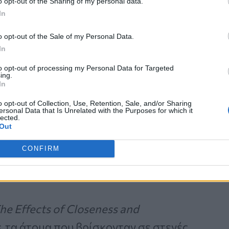
o opt-out of the Sharing of my personal data.
In
Καρκίνος Προστάτη:
Νέα Ελάχιστα
o opt-out of the Sale of my Personal Data.
Επεμβατική Εστιακή
In
Θεραπεία με NanoKnife
to opt-out of processing my Personal Data for Targeted
ing.
In
o opt-out of Collection, Use, Retention, Sale, and/or Sharing
ersonal Data that Is Unrelated with the Purposes for which it
lected.
Out
CONFIRM
γάπης και τρυφερότητας
he Effects of Closeness and
s
, τα άτομα που βρίσκονταν σε στενές