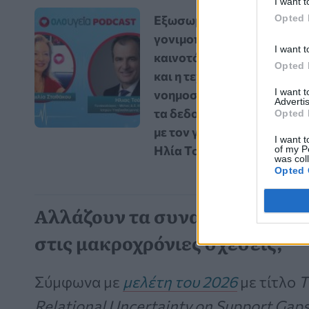
I want t
Opted 
Εξωσωματική
γονιμοποίηση: Οι
I want t
καινοτόμες εξελίξεις
Opted 
και η τεχνητή
I want 
νοημοσύνη αλλάζουν
Advertis
τα δεδομένα – Vidcast
Opted 
με τον γυναικολόγο
I want t
Ηλία Τσάκο
of my P
was col
Opted 
Αλλάζουν τα συναισθήματα α
στις μακροχρόνιες σχέσεις;
Σύμφωνα με
μελέτη του 2026
με τίτλο
T
Relational Uncertainty on Support Gap