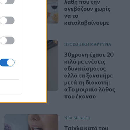
λάθη που την
ανεβάζουν χωρίς
να το
καταλαβαίνουμε
ΠΡΟΣΩΠΙΚΗ ΜΑΡΤΥΡΙΑ
30χρονη έχασε 20
κιλά με ενέσεις
αδυνατίσματος
αλλά τα ξαναπήρε
μετά τη διακοπή:
«Το μοιραίο λάθος
που έκανα»
ΝΕΑ ΜΕΛΕΤΗ
Τσίχλα κατά του