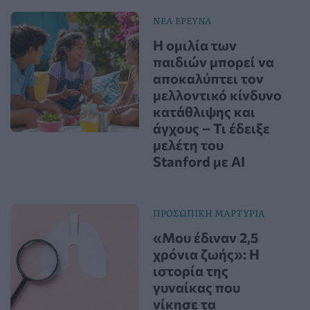
ΝΕΑ ΕΡΕΥΝΑ
Η ομιλία των
παιδιών μπορεί να
αποκαλύπτει τον
μελλοντικό κίνδυνο
κατάθλιψης και
άγχους – Τι έδειξε
μελέτη του
Stanford με AI
ΠΡΟΣΩΠΙΚΗ ΜΑΡΤΥΡΙΑ
«Μου έδιναν 2,5
χρόνια ζωής»: Η
ιστορία της
γυναίκας που
νίκησε τα