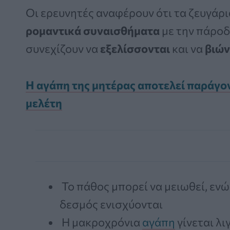
Οι ερευνητές αναφέρουν ότι τα ζευγάρ
ρομαντικά συναισθήματα
με την πάροδ
συνεχίζουν να
εξελίσσονται
και να
βιών
Η αγάπη της μητέρας αποτελεί παράγον
μελέτη
Το πάθος μπορεί να μειωθεί, ενώ
δεσμός ενισχύονται
Η μακροχρόνια
αγάπη
γίνεται λι