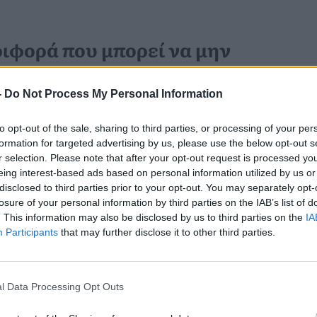
ιφορά που μπορεί να μην
αντική σχέση
-
Do Not Process My Personal Information
 οι σύντροφοι
σταματούν να
to opt-out of the sale, sharing to third parties, or processing of your per
ματική απόσταση μπορεί να
formation for targeted advertising by us, please use the below opt-out s
r selection. Please note that after your opt-out request is processed y
 από τα πιο παραγνωρισμένα σημάδια
eing interest-based ads based on personal information utilized by us or
disclosed to third parties prior to your opt-out. You may separately opt-
 θεωρείται «καλή», και γι’ αυτό
losure of your personal information by third parties on the IAB’s list of
ειξη ότι όλα πηγαίνουν καλά
,
. This information may also be disclosed by us to third parties on the
IA
Participants
that may further disclose it to other third parties.
ίναι σημάδι
συναισθηματικής
l Data Processing Opt Outs