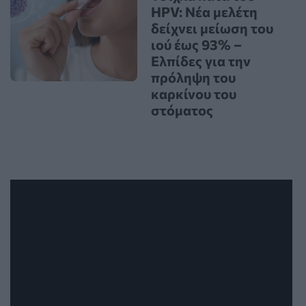
HPV: Νέα μελέτη
δείχνει μείωση του
ιού έως 93% –
Ελπίδες για την
πρόληψη του
καρκίνου του
στόματος