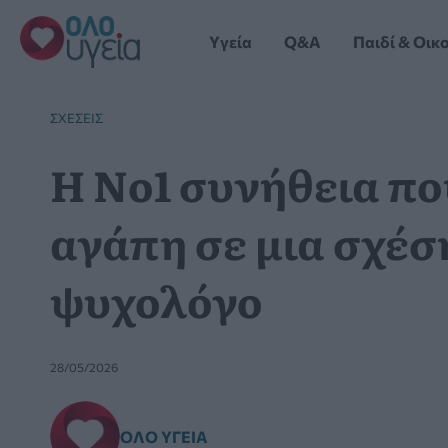
Μετάβαση
στο
Yγεία
Q&A
Παιδί & Οικ
περιεχόμενο
ΣΧΈΣΕΙΣ
Η Νο1 συνήθεια πο
αγάπη σε μια σχέσ
ψυχολόγο
28/05/2026
ΌΛΟ ΥΓΕΊΑ