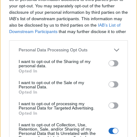
your opt-out. You may separately opt-out of the further
ΑΝΑΚΛΗΣΗ
disclosure of your personal information by third parties on the
IAB’s list of downstream participants. This information may
ΕΦΕΤ: Ανακαλεί ζελεδάκια που
also be disclosed by us to third parties on the
IAB’s List of
Downstream Participants
that may further disclose it to other
περιέχουν ουσία με ψυχοδραστικές
third parties.
ιδιότητες
Personal Data Processing Opt Outs
Ο ΕΦΕΤ ζητά την άμεση ανάκληση του συνόλου των
I want to opt-out of the Sharing of my
συγκεκριμένων προϊόντων και ήδη βρίσκονται σε
personal data.
Opted In
εξέλιξη οι σχετικοί έλεγχοι.
I want to opt-out of the Sale of my
Personal Data.
Opted In
I want to opt-out of processing my
Personal Data for Targeted Advertising.
Opted In
I want to opt-out of Collection, Use,
Retention, Sale, and/or Sharing of my
Personal Data that Is Unrelated with the