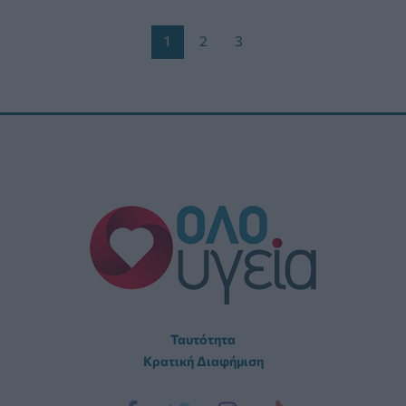
Post
1
2
3
pagination
Ταυτότητα
Κρατική Διαφήμιση