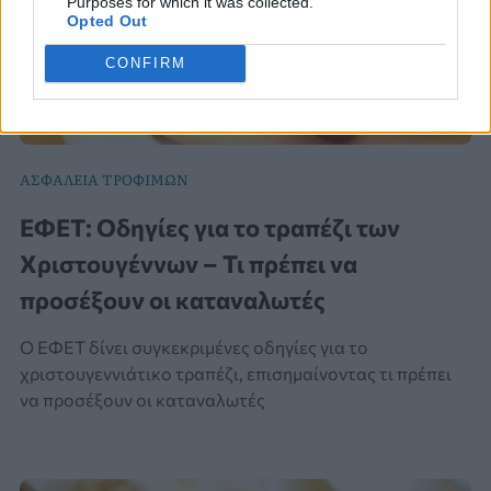
Purposes for which it was collected.
Opted Out
CONFIRM
ΑΣΦΑΛΕΙΑ ΤΡΟΦΙΜΩΝ
ΕΦΕΤ: Οδηγίες για το τραπέζι των
Χριστουγέννων – Τι πρέπει να
προσέξουν οι καταναλωτές
Ο ΕΦΕΤ δίνει συγκεκριμένες οδηγίες για το
χριστουγεννιάτικο τραπέζι, επισημαίνοντας τι πρέπει
να προσέξουν οι καταναλωτές