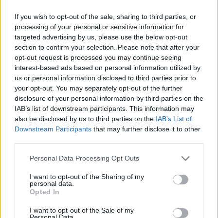
If you wish to opt-out of the sale, sharing to third parties, or
processing of your personal or sensitive information for
targeted advertising by us, please use the below opt-out
section to confirm your selection. Please note that after your
opt-out request is processed you may continue seeing
interest-based ads based on personal information utilized by
EXPERT'S OPINION
us or personal information disclosed to third parties prior to
your opt-out. You may separately opt-out of the further
Εμβοές: Ποιοι κινδυνεύουν από βουητό
disclosure of your personal information by third parties on the
IAB’s list of downstream participants. This information may
στα αυτιά – Τι να κάνετε για πρόληψη
also be disclosed by us to third parties on the
IAB’s List of
και ανακούφιση
Downstream Participants
that may further disclose it to other
third parties.
Ίριδα Μελεμενή
Φαρμακοποιός
Personal Data Processing Opt Outs
Οι εμβοές είναι μια κατάσταση που επηρεάζει 1 στους 5
I want to opt-out of the Sharing of my
ενήλικες. Ποιοι κινδυνεύουν περισσότερο και τι
personal data.
μπορείτε να κάνετε για πρόληψη και ανακούφιση των
Opted In
συμπτωμάτων;
I want to opt-out of the Sale of my
Personal Data.