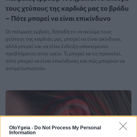
τους χτύπους της καρδιάς μας το βράδυ
– Πότε μπορεί να είναι επικίνδυνο
Οι παλμικές εμβοές, δηλαδή το να ακούμε τους
χτύπους της καρδιάς μας, μπορεί να είναι ακίνδυνο,
αλλά μπορεί και να είναι ένδειξη υποκείμενου
προβλήματος στην υγεία. Τι μπορεί να τις προκαλεί,
πότε μπορεί να είναι επικίνδυνες και πώς μπορούν να
αντιμετωπιστούν.
OloYgeia -
Do Not Process My Personal
Information