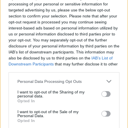
processing of your personal or sensitive information for
targeted advertising by us, please use the below opt-out
section to confirm your selection. Please note that after your
opt-out request is processed you may continue seeing
interest-based ads based on personal information utilized by
us or personal information disclosed to third parties prior to
your opt-out. You may separately opt-out of the further
ΖΩΑ ΣΥΝΤΡΟΦΙΑΣ
disclosure of your personal information by third parties on the
IAB’s list of downstream participants. This information may
Ρομποτικά κατοικίδια κρατούν
also be disclosed by us to third parties on the
IAB’s List of
Downstream Participants
that may further disclose it to other
συντροφιά σε ηλικιωμένους που
third parties.
νιώθουν μοναξιά – Μείωσαν τον πόνο
Personal Data Processing Opt Outs
από χρόνιες ασθένειες
I want to opt-out of the Sharing of my
personal data.
Δεκάδες χιλιάδες ηλικιωμένοι στη Νέα Υόρκη βιώνουν
Opted In
τη συντροφικότητα ενός κατοικιδίου χωρίς ευθύνες,
I want to opt-out of the Sale of my
μέσω ενός προγράμματος με ρομποτικά ζώα για την
Personal Data.
τρίτη ηλικία. Πώς κατάφεραν να μειώσουν τον πόνο;
Opted In