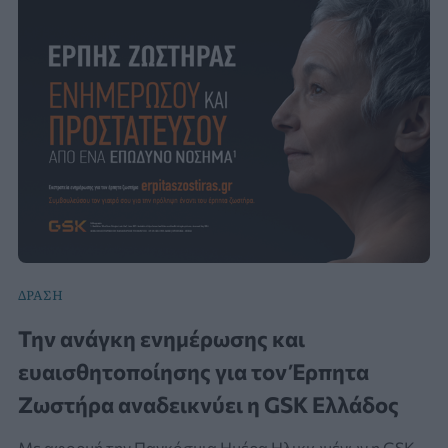
ΔΡΑΣΗ
Την ανάγκη ενημέρωσης και
ευαισθητοποίησης για τον Έρπητα
Ζωστήρα αναδεικνύει η GSΚ Ελλάδος
Με αφορμή την Παγκόσμια Ημέρα Ηλικιωμένων η GSΚ