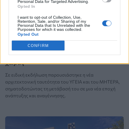
Personal Data for Targeted Advertising.
Opted In
I want to opt-out of Collection, Use,
ΑΝΑΚΑΙΝΙΣΗ
Retention, Sale, and/or Sharing of my
Personal Data that Is Unrelated with the
Purposes for which it was collected.
Η Νέα Εποχή του ΥΓΕΙΑ – ΜΗΤΕΡΑ: Η
Opted Out
μετεξέλιξη του μεγαλύτερου
CONFIRM
νοσηλευτικού συγκροτήματος της
χώρας
Σε ειδική εκδήλωση παρουσιάστηκε η νέα
αρχιτεκτονική ταυτότητα του ΥΓΕΙΑ και του ΜΗΤΕΡΑ,
σηματοδοτώντας τη μετάβασή του σε μια νέα εποχή
ανάπτυξης και αναγέννησης.