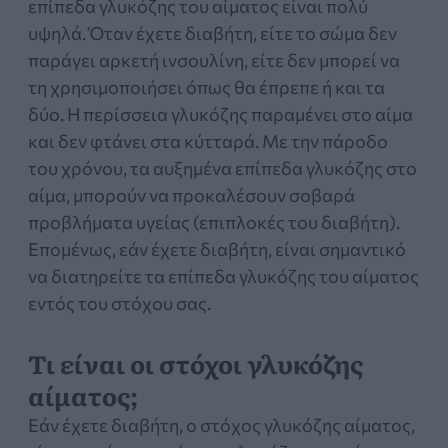
επίπεδα γλυκόζης του αίματος είναι πολύ
Ελληνικής (ΕΕΚΡ), Ευρωπαϊκής (ESCAA) και
υψηλά. Όταν έχετε διαβήτη, είτε το σώμα δεν
της Αμερικάνικης Εταιρείας
παράγει αρκετή ινσουλίνη, είτε δεν μπορεί να
Κυτταρομετρίας Ροής (ICCS) και είναι
τη χρησιμοποιήσει όπως θα έπρεπε ή και τα
πιστοποιημένος από την Ελληνική και
δύο. Η περίσσεια γλυκόζης παραμένει στο αίμα
Ευρωπαϊκή Εταιρεία Κυτταρομετρία ροής
και δεν φτάνει στα κύτταρά. Με την πάροδο
στην Αιματολογία από το 2013. Το 2015
του χρόνου, τα αυξημένα επίπεδα γλυκόζης στο
ίδρυσε το εξειδικευμένο διαγνωστικό
κέντρο ΦΑΙΝΟΤΥΠΟΣ, στο οποίο είναι
αίμα, μπορούν να προκαλέσουν σοβαρά
Διευθύνων Σύμβουλος και Επιστημονικά
προβλήματα υγείας (επιπλοκές του διαβήτη).
Υπεύθυνος.
Επομένως, εάν έχετε διαβήτη, είναι σημαντικό
να διατηρείτε τα επίπεδα γλυκόζης του αίματος
εντός του στόχου σας.
Τι είναι οι στόχοι γλυκόζης
αίματος;
Εάν έχετε διαβήτη, ο στόχος γλυκόζης αίματος,