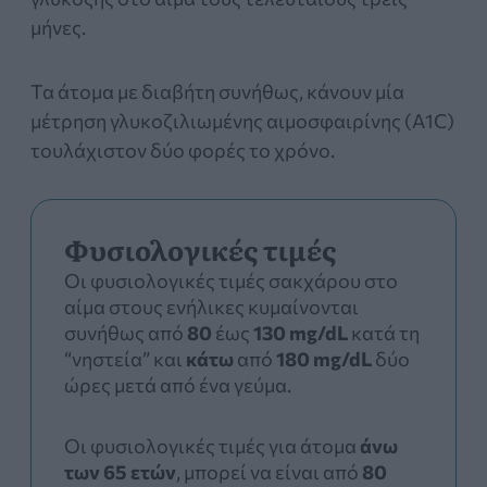
μήνες.
Τα άτομα με διαβήτη συνήθως, κάνουν μία
μέτρηση γλυκοζιλιωμένης αιμοσφαιρίνης (A1C)
τουλάχιστον δύο φορές το χρόνο.
Φυσιολογικές τιμές
Οι φυσιολογικές τιμές σακχάρου στο
αίμα στους ενήλικες κυμαίνονται
συνήθως από
80
έως
130 mg/dL
κατά τη
“νηστεία” και
κάτω
από
180
mg/dL
δύο
ώρες μετά από ένα γεύμα.
Οι φυσιολογικές τιμές για άτομα
άνω
των 65 ετών
, μπορεί να είναι από
80