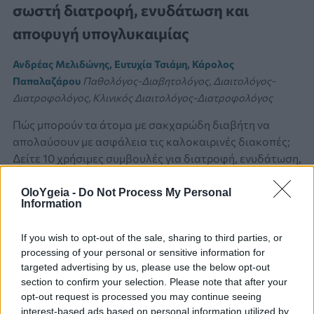
σωστή διατροφή, ενυδάτωση και
αποφυγή υπογλυκαιμίας
Ανδρέας Μελιδώνης, Ευτυχία Τσιάμη, Κάρολος
Παπαλαζάρου
Παθολόγος-Διαβητολόγος, Διαιτολόγος-
Διατροφολόγος, Κλινικός Διαιτολόγος-Διατροφολόγος
Πώς μπορούν τα άτομα με σακχαρώδη διαβήτη να
απολαύσουν με ασφάλεια τις καλοκαιρινές διακοπές;
Δείτε 10 χρήσιμες συμβουλές για διατροφή, ενυδάτωση,
αποφυγή υπογλυκαιμίας και σωστή διαχείριση της
αγωγής.
OloYgeia -
Do Not Process My Personal
Information
If you wish to opt-out of the sale, sharing to third parties, or
processing of your personal or sensitive information for
targeted advertising by us, please use the below opt-out
section to confirm your selection. Please note that after your
opt-out request is processed you may continue seeing
interest-based ads based on personal information utilized by