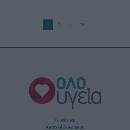
Post
1
2
…
18
pagination
Ταυτότητα
Κρατική Διαφήμιση