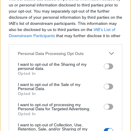
us or personal information disclosed to third parties prior to
your opt-out. You may separately opt-out of the further
disclosure of your personal information by third parties on the
IAB’s list of downstream participants. This information may
also be disclosed by us to third parties on the
IAB’s List of
Downstream Participants
that may further disclose it to other
third parties.
Personal Data Processing Opt Outs
ΣΥΜΒΟΥΛΕΣ ΕΙΔΙΚΩΝ
I want to opt-out of the Sharing of my
personal data.
Ειδικός προειδοποιεί: Αυτή είναι η πιο
Opted In
επικίνδυνη ώρα της ημέρας για όσους
I want to opt-out of the Sale of my
Personal Data.
έχουν διαβήτη – Πώς να προστατευθείτε
Opted In
Υπάρχει μία συγκεκριμένη ώρα της ημέρας που μπορεί
I want to opt-out of processing my
Personal Data for Targeted Advertising.
να δυσκολεύει τη ρύθμιση του σακχάρου στα άτομα με
Opted In
διαβήτη. Τι είναι το «dawn phenomenon» και πώς
I want to opt-out of Collection, Use,
μπορεί να αντιμετωπιστεί.
Retention, Sale, and/or Sharing of my