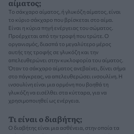
αίματος;
Ειδικό στην Κυτταρομετρία Ροής και
Το σάκχαρο αίματος, ή γλυκόζη αίματος, είναι
επιστημονικά υπεύθυνο στο Αιματολογικό
το κύριο σάκχαρο που βρίσκεται στο αίμα.
Διαγνωστικό Κέντρο ΦΑΙΝΟΤΥΠΟΣ. O Δρ.
Είναι η κύρια πηγή ενέργειας του σώματος.
Iωάννης Αναγνωστόπουλος, Βιοπαθολόγος
Προέρχεται από την τροφή που τρώτε. Ο
- Ειδικός Κυτταρομετρίας Ροης, MD, MSc,
οργανισμός, διασπά το μεγαλύτερο μέρος
PhDc αποφοίτησε από την Ιατρική Σχολή
αυτής της τροφής σε γλυκόζη και την
του Εθνικού και Καποδιστριακού
Πανεπιστημίου Αθηνών και απέκτησε τον
απελευθερώνει στην κυκλοφορία του αίματος.
τίτλο της Ιατρικής Ειδικότητας
Όταν το σάκχαρο αίματος ανεβαίνει, δίνει σήμα
Βιοπαθολογίας – Εργαστηριακής Ιατρικής
στο πάγκρεας, να απελευθερώσει ινσουλίνη. Η
του 2013, μετά από 5ετή ειδίκευση στα
ινσουλίνη είναι μια ορμόνη που βοηθά τη
Νοσοκομεία «Ανδρέας Συγγρός» και
γλυκόζη να εισέλθει στα κύτταρα, για να
«Λαϊκό». Απέκτησε το Μεταπτυχιακό
χρησιμοποιηθεί ως ενέργεια.
Δίπλωμα Ειδίκευσης στην Μοριακή Ιατρική
Μικροβιολογία, του Πανεπιστημίου του
Τι είναι ο διαβήτης;
Nottingham, UK και είναι υποψήφιος
Ο διαβήτης είναι μια ασθένεια, στην οποία τα
διδάκτωρ του ΕΚΠΑ. Αποτελεί μέλος της