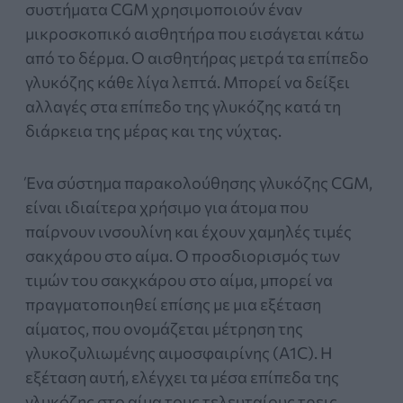
συστήματα CGM χρησιμοποιούν έναν
μικροσκοπικό αισθητήρα που εισάγεται κάτω
από το δέρμα. Ο αισθητήρας μετρά τα επίπεδο
γλυκόζης κάθε λίγα λεπτά. Μπορεί να δείξει
αλλαγές στα επίπεδο της γλυκόζης κατά τη
διάρκεια της μέρας και της νύχτας.
Ένα σύστημα παρακολούθησης γλυκόζης CGM,
είναι ιδιαίτερα χρήσιμο για άτομα που
παίρνουν ινσουλίνη και έχουν χαμηλές τιμές
σακχάρου στο αίμα. Ο προσδιορισμός των
τιμών του σακχκάρου στο αίμα, μπορεί να
πραγματοποιηθεί επίσης με μια εξέταση
αίματος, που ονομάζεται μέτρηση της
γλυκοζυλιωμένης αιμοσφαιρίνης (A1C). Η
εξέταση αυτή, ελέγχει τα μέσα επίπεδα της
γλυκόζης στο αίμα τους τελευταίους τρεις