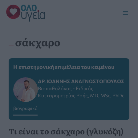
Μετάβαση
στο
Main
περιεχόμενο
Men
σάκχαρο
Η επιστημονική επιμέλεια του κειμένου
ΔΡ. IΩΆΝΝΗΣ ΑΝΑΓΝΩΣΤΌΠΟΥΛΟΣ
Βιοπαθολόγος - Ειδικός
Κυτταρομετρίας Ροής, MD, MSc, PhDc
βιογραφικό
Η επιστημονική επιμέλεια του κειμένου
πραγματοποιήθηκε από τον Δρ.
Τι είναι το σάκχαρο (γλυκόζη)
Αναγνωστόπουλο Γ. Ιωάννη, MD, PhD,