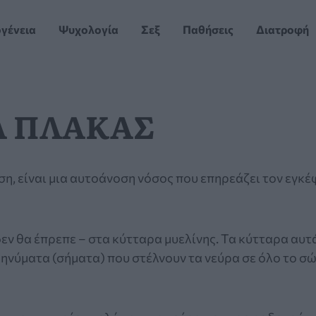
ογένεια
Ψυχολογία
Σεξ
Παθήσεις
Διατροφή
Α ΠΛΑΚΑΣ
, είναι μια αυτοάνοση νόσος που επηρεάζει τον εγκέφ
εν θα έπρεπε – στα κύτταρα μυελίνης. Τα κύτταρα αυτ
 μηνύματα (σήματα) που στέλνουν τα νεύρα σε όλο το σ