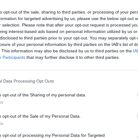
OLOYGEIA.GR
to opt-out of the sale, sharing to third parties, or processing of your per
ς με σκλήρυνση κατά πλάκας: Ζητούν
formation for targeted advertising by us, please use the below opt-out s
πή περίθαλψη – Διανύουν 160 χλμ για
r selection. Please note that after your opt-out request is processed y
eing interest-based ads based on personal information utilized by us or
ευμένο γιατρό!
disclosed to third parties prior to your opt-out. You may separately opt-
losure of your personal information by third parties on the IAB’s list of
 oloygeia.gr αναδεικνύει τις δυσκολίες πρόσβασης
. This information may also be disclosed by us to third parties on the
IA
θαλψη που αντιμετωπίζουν οι ασθενείς στην
Participants
that may further disclose it to other third parties.
α.
l Data Processing Opt Outs
o opt-out of the Sharing of my personal data.
In
ΥΨΕ ΕΡΕΥΝΑ
οί παράγοντες ευθύνονται για την
o opt-out of the Sale of my Personal Data.
In
νση κατά πλάκας
to opt-out of processing my Personal Data for Targeted