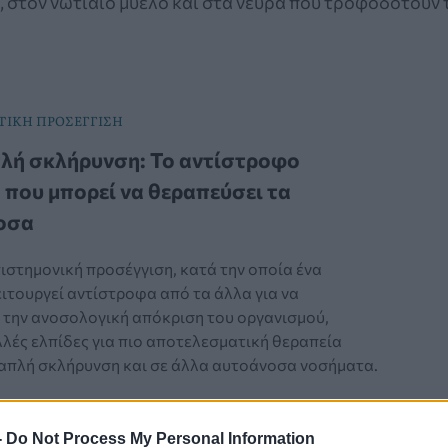
, στον νωτιαίο μυελό και στα νεύρα που τροφοδοτούν τ
ΙΚΗ ΠΡΟΣΕΓΓΙΣΗ
λή σκλήρυνση: Το αντίστροφο
 που μπορεί να θεραπεύσει τα
οσα
ιστημονική προσέγγιση, κατά την οποία ένα
ιτουργεί αντίστροφα από τα άλλα για να
ι την ανοσολογική απόκριση του οργανισμού,
λλές ελπίδες για πιο αποτελεσματική θεραπεία
απλή σκλήρυνση και σε άλλα αυτοάνοσα νοσήματα.
-
Do Not Process My Personal Information