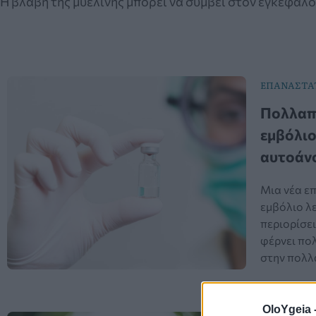
Η βλάβη της μυελίνης μπορεί να συμβεί στον εγκέφαλο
ΕΠΑΝΑΣΤΑΤ
Πολλαπ
εμβόλιο
αυτοάν
Μια νέα επ
εμβόλιο λε
περιορίσε
φέρνει πο
στην πολλ
OloYgeia 