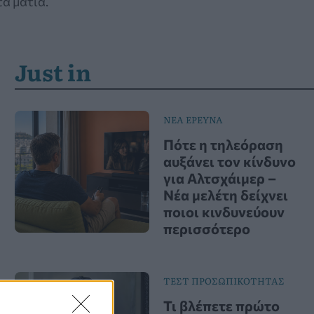
α μάτια.
Just in
ΝΕΑ ΕΡΕΥΝΑ
Πότε η τηλεόραση
αυξάνει τον κίνδυνο
για Αλτσχάιμερ –
Νέα μελέτη δείχνει
ποιοι κινδυνεύουν
περισσότερο
ΤΕΣΤ ΠΡΟΣΩΠΙΚΟΤΗΤΑΣ
Τι βλέπετε πρώτο