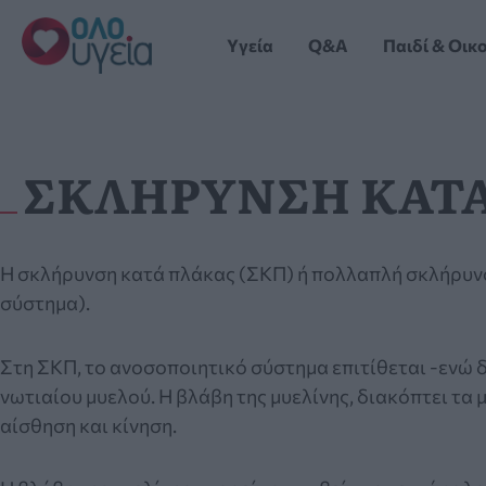
Μετάβαση
στο
Yγεία
Q&A
Παιδί & Οικ
περιεχόμενο
ΣΚΛΗΡΥΝΣΗ ΚΑΤ
Η σκλήρυνση κατά πλάκας (ΣΚΠ) ή πολλαπλή σκλήρυνση
σύστημα).
Στη ΣΚΠ, το ανοσοποιητικό σύστημα επιτίθεται -ενώ δ
νωτιαίου μυελού. Η βλάβη της μυελίνης, διακόπτει τα
αίσθηση και κίνηση.