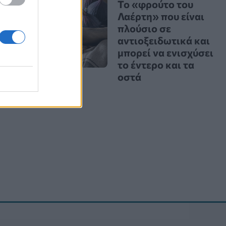
Το «φρούτο του
Λαέρτη» που είναι
πλούσιο σε
αντιοξειδωτικά και
μπορεί να ενισχύσει
το έντερο και τα
οστά