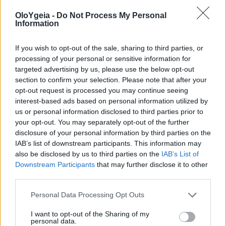
OloYgeia -
Do Not Process My Personal
Information
If you wish to opt-out of the sale, sharing to third parties, or
processing of your personal or sensitive information for
targeted advertising by us, please use the below opt-out
section to confirm your selection. Please note that after your
opt-out request is processed you may continue seeing
interest-based ads based on personal information utilized by
us or personal information disclosed to third parties prior to
ΠΡΟΣΩΠΙΚΗ ΜΑΡΤΥΡΙΑ
your opt-out. You may separately opt-out of the further
disclosure of your personal information by third parties on the
Machine Gun Kelly: Το τεράστιο τατουάζ
IAB’s list of downstream participants. This information may
also be disclosed by us to third parties on the
IAB’s List of
που άφησε τον γνωστό ράπερ σχεδόν
Downstream Participants
that may further disclose it to other
παράλυτο και με κίτρινο δέρμα – Οι
third parties.
προειδοποιήσεις των ειδικών
Personal Data Processing Opt Outs
Ο Machine Gun Kelly αποκάλυψε τις σοβαρές συνέπειες
I want to opt-out of the Sharing of my
personal data.
ενός τεράστιου τατουάζ, ενώ ειδικοί προειδοποιούν