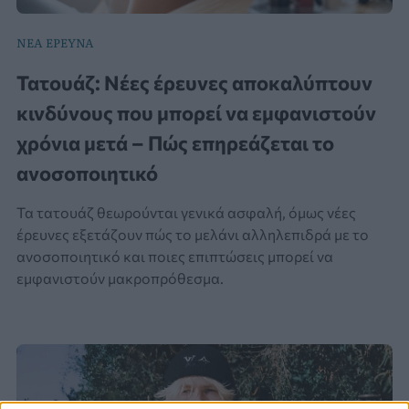
ΝΕΑ ΕΡΕΥΝΑ
Τατουάζ: Νέες έρευνες αποκαλύπτουν
κινδύνους που μπορεί να εμφανιστούν
χρόνια μετά – Πώς επηρεάζεται το
ανοσοποιητικό
Τα τατουάζ θεωρούνται γενικά ασφαλή, όμως νέες
έρευνες εξετάζουν πώς το μελάνι αλληλεπιδρά με το
ανοσοποιητικό και ποιες επιπτώσεις μπορεί να
εμφανιστούν μακροπρόθεσμα.