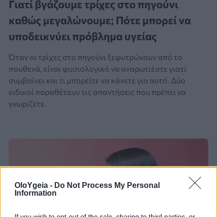
Γιατί βγάζουμε τρίχες στο πηγούνι
καθώς μεγαλώνουμε; Πότε μπορεί να
υποδεικνύει πρόβλημα υγείας
Όταν οι τρίχες στο πηγούνι ξεφυτρώνουν από το
πουθενά, είναι φυσιολογικό να αναρωτιέστε γιατί
συμβαίνει και τι μπορείτε να κάνετε για αυτό. Δύο
ειδικοί παραθέτουν τις απαντήσεις που πρέπει να
γνωρίζετε.
OloYgeia -
Do Not Process My Personal
Information
If you wish to opt-out of the sale, sharing to third parties, or