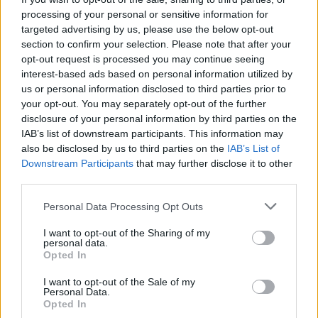
processing of your personal or sensitive information for
targeted advertising by us, please use the below opt-out
section to confirm your selection. Please note that after your
opt-out request is processed you may continue seeing
interest-based ads based on personal information utilized by
us or personal information disclosed to third parties prior to
ΛΑΜΠΕΡΑ ΚΑΙ ΔΥΝΑΤΑ ΜΑΛΛΙΑ
your opt-out. You may separately opt-out of the further
disclosure of your personal information by third parties on the
«Γιατί δεν μακραίνουν τα μαλλιά μου;» –
IAB’s list of downstream participants. This information may
also be disclosed by us to third parties on the
IAB’s List of
Τι συμβουλεύουν οι ειδικοί για όμορφα
Downstream Participants
that may further disclose it to other
και υγιή μαλλιά
third parties.
Personal Data Processing Opt Outs
Γιατί κάποιοι μπορούν να έχουν μακριά και μεταξένια
μαλλιά χωρίς κόπο, ενώ άλλοι προσπαθούν αλλά
I want to opt-out of the Sharing of my
personal data.
αποτυγχάνουν; Ειδικοί εξηγούν τα πάντα για τη
Opted In
γενετική και τον κύκλο ζωής της τρίχας. Μάθετε πώς
μπορείτε κι εσείς να έχετε πλούσιο μαλλί που δεν
I want to opt-out of the Sale of my
Personal Data.
σπάει.
Opted In