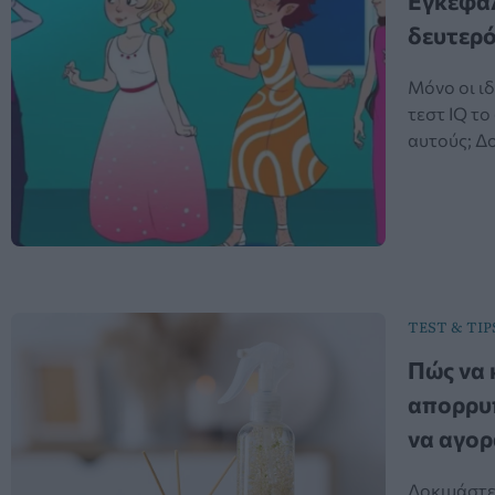
Εγκεφαλ
δευτερό
Μόνο οι ι
τεστ IQ το
αυτούς; Δ
TEST & TIP
Πώς να 
απορρυπ
να αγορ
Δοκιμάστε 