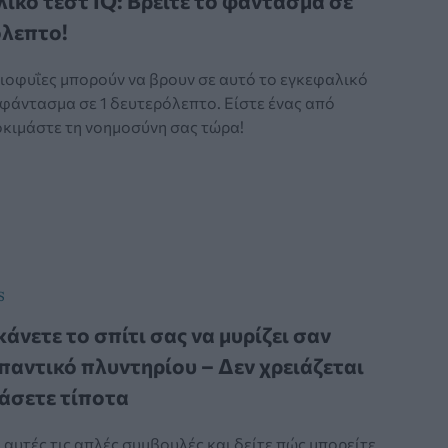
ικό τεστ IQ: Βρείτε τo φάντασμα σε
λεπτo!
διοφυΐες μπορούν να βρουν σε αυτό το εγκεφαλικό
 φάντασμα σε 1 δευτερόλεπτο. Είστε ένας από
οκιμάστε τη νοημοσύνη σας τώρα!
S
κάνετε το σπίτι σας να μυρίζει σαν
αντικό πλυντηρίου – Δεν χρειάζεται
άσετε τίποτα
αυτές τις απλές συμβουλές και δείτε πώς μπορείτε