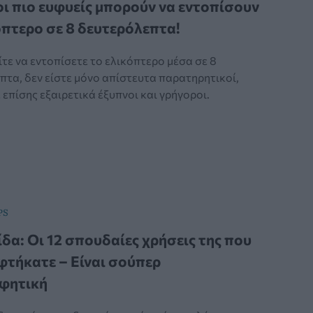
ι πιο ευφυείς μπορούν να εντοπίσουν
όπτερο σε 8 δευτερόλεπτα!
τε να εντοπίσετε το ελικόπτερο μέσα σε 8
πτα, δεν είστε μόνο απίστευτα παρατηρητικοί,
 επίσης εξαιρετικά έξυπνοι και γρήγοροι.
PS
δα: Οι 12 σπουδαίες χρήσεις της που
φτήκατε – Είναι σούπερ
φητική