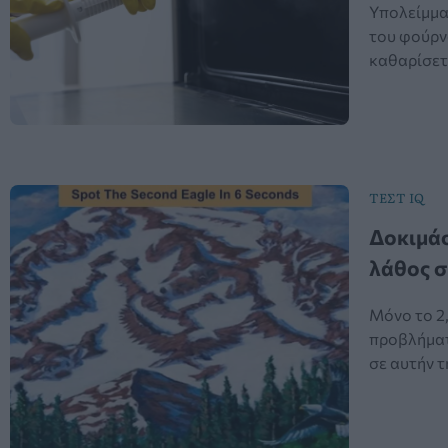
Υπολείμμα
του φούρνο
καθαρίσετε
ΤΕΣΤ IQ
Δοκιμάσ
λάθος σ
Μόνο το 2,
προβλήματ
σε αυτήν τ