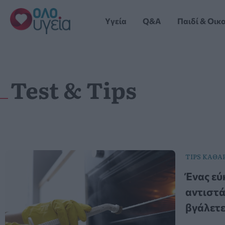
Μετάβαση
στο
Yγεία
Q&A
Παιδί & Οικ
περιεχόμενο
Test & Tips
TIPS ΚΑΘΑ
Ένας εύ
αντιστά
βγάλετ