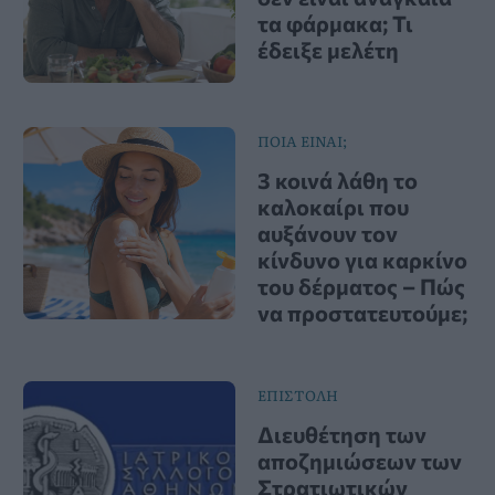
τα φάρμακα; Τι
έδειξε μελέτη
ΠΟΙΑ ΕΙΝΑΙ;
3 κοινά λάθη το
καλοκαίρι που
αυξάνουν τον
κίνδυνο για καρκίνο
του δέρματος – Πώς
να προστατευτούμε;
ΕΠΙΣΤΟΛΗ
Διευθέτηση των
αποζημιώσεων των
Στρατιωτικών