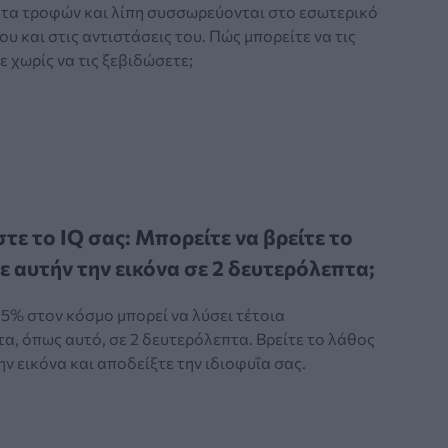
τα τροφών και λίπη συσσωρεύονται στο εσωτερικό
υ και στις αντιστάσεις του. Πώς μπορείτε να τις
 χωρίς να τις ξεβιδώσετε;
τε το IQ σας: Μπορείτε να βρείτε το
ε αυτήν την εικόνα σε 2 δευτερόλεπτα;
5% στον κόσμο μπορεί να λύσει τέτοια
α, όπως αυτό, σε 2 δευτερόλεπτα. Βρείτε το λάθος
ην εικόνα και αποδείξτε την ιδιοφυΐα σας.