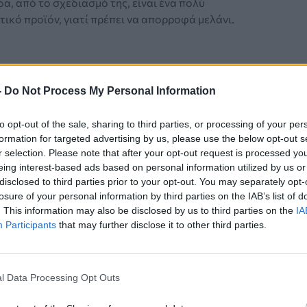
α, από το σχεδιασμό της, είναι ένα πολύ
ικό προϊόν, γιατί πρέπει να απορροφά μελάνι.
-
Do Not Process My Personal Information
to opt-out of the sale, sharing to third parties, or processing of your per
ΝΟΜΙΑΣ
formation for targeted advertising by us, please use the below opt-out s
r selection. Please note that after your opt-out request is processed y
μάρκετ: 7 έξυπνοι τρόποι να
eing interest-based ads based on personal information utilized by us or
τε λιγότερα – Φρέσκιες ιδέες!
disclosed to third parties prior to your opt-out. You may separately opt-
losure of your personal information by third parties on the IAB’s list of
ε διαπιστώσει το... τσίμπημα στις τιμές, σχεδόν, σε
. This information may also be disclosed by us to third parties on the
IA
Participants
that may further disclose it to other third parties.
 Και, δυστυχώς, το κόστος των τροφίμων δεν
εξαίρεση στα σούπερ μάρκετ.
l Data Processing Opt Outs