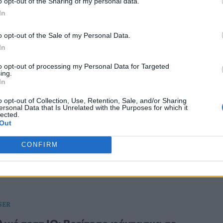
o opt-out of the Sharing of my personal data.
In
o opt-out of the Sale of my Personal Data.
ΡΙΟΤΗΤΑΣ
In
ου υπολογιστή: Τι να προσέχετε όταν
to opt-out of processing my Personal Data for Targeted
αρίζετε για να μην την καταστρέψετε
ing.
In
ρέπει να προσέχετε και τι να αποφεύγετε όταν
o opt-out of Collection, Use, Retention, Sale, and/or Sharing
 την οθόνη του υπολογιστή για να μην την
ersonal Data that Is Unrelated with the Purposes for which it
lected.
ετε.
Out
CONFIRM
SER