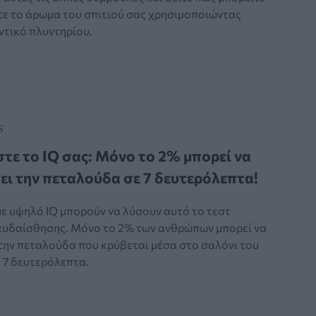
τε το άρωμα του σπιτιού σας χρησιμοποιώντας
τικό πλυντηρίου.
S
τε το IQ σας: Μόνο το 2% μπορεί να
ει την πεταλούδα σε 7 δευτερόλεπτα!
με υψηλό IQ μπορούν να λύσουν αυτό το τεστ
ευδαίσθησης. Μόνο το 2% των ανθρώπων μπορεί να
 την πεταλούδα που κρύβεται μέσα στο σαλόνι του
 7 δευτερόλεπτα.