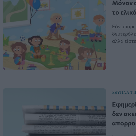
Μόνον ο
το ελικ
Εάν μπορεί
δευτερόλε
αλλά είστε
ΕΞΥΠΝΑ TI
Εφημερί
δεν σκε
απορρο