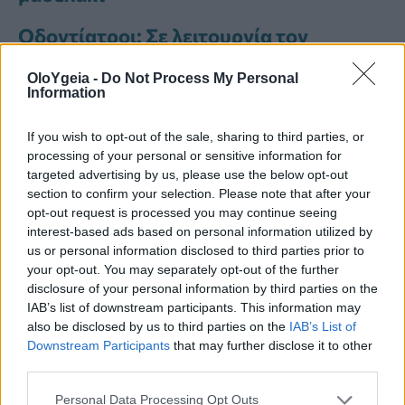
Οδοντίατροι: Σε λειτουργία τον
Αύγουστο η γραμμή ενημέρωσης για τα
OloYgeia -
Do Not Process My Personal
έκτακτα οδοντιατρικά περιστατικά
Information
Φοβάστε τον οδοντίατρο; Οι
If you wish to opt-out of the sale, sharing to third parties, or
επιστήμονες ανακάλυψαν υγρό τζελ
processing of your personal or sensitive information for
που θεραπεύει την τερηδόνα χωρίς
targeted advertising by us, please use the below opt-out
σφράγισμα
section to confirm your selection. Please note that after your
opt-out request is processed you may continue seeing
interest-based ads based on personal information utilized by
Οι επιστήμονες έφτιαξαν ζελεδάκια με
us or personal information disclosed to third parties prior to
ωφέλιμα βακτήρια για τα δόντια –
your opt-out. You may separately opt-out of the further
Μειώνουν την αιμορραγία των ούλων
disclosure of your personal information by third parties on the
σε 6 εβδομάδες
IAB’s list of downstream participants. This information may
also be disclosed by us to third parties on the
IAB’s List of
Downstream Participants
that may further disclose it to other
third parties.
Personal Data Processing Opt Outs