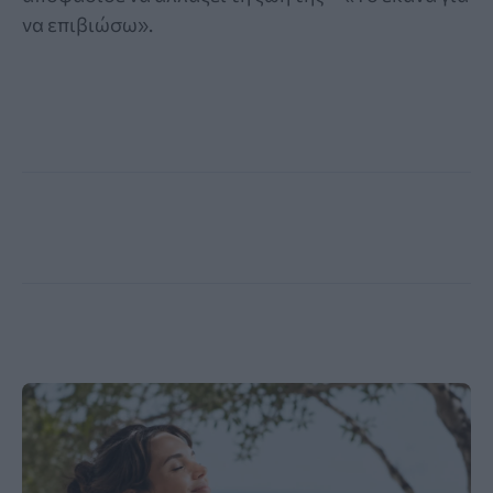
να επιβιώσω».