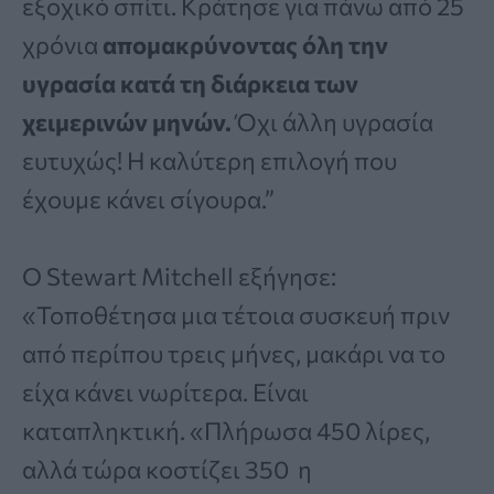
εξοχικό σπίτι.
Κ
ράτησε για πάνω από 25
χρόνια
απομακρύνοντας όλη την
υγρασία κατά τη διάρκεια των
χειμερινών μηνών.
Όχι άλλη υγρασία
ευτυχώς!
Η καλύτερη επιλογή που
έχουμε κάνει σίγουρα.”
Ο Stewart Mitchell εξήγησε:
«Τοποθέτησα μια τέτοια συσκευή πριν
από περίπου τρεις μήνες, μακάρι να το
είχα κάνει νωρίτερα.
Είναι
καταπληκτική.
«Πλήρωσα 450 λίρες,
αλλά τώρα κοστίζει 350 η