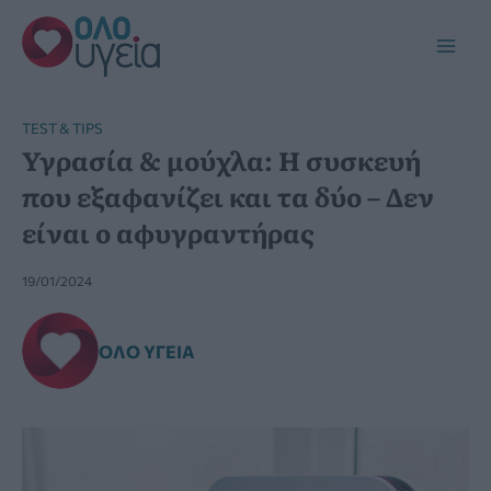
Μετάβαση
στο
Main
περιεχόμενο
Men
TEST & TIPS
Υγρασία & μούχλα: Η συσκευή
που εξαφανίζει και τα δύο – Δεν
είναι ο αφυγραντήρας
19/01/2024
ΌΛΟ ΥΓΕΊΑ