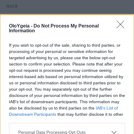
HACK
Η πατατοσαλάτα θα γίνει απίστευτα
OloYgeia -
Do Not Process My Personal
νόστιμη αν προσθέσετε 1 απρόσμενο
Information
υλικό – Συνήθως το πετάμε
If you wish to opt-out of the sale, sharing to third parties, or
Η πατατοσαλάτα γίνεται απίστευτα νόστιμη αν
processing of your personal or sensitive information for
targeted advertising by us, please use the below opt-out
προσθέσετε 1 απρόσμενο υλικό που αγαπούν οι
section to confirm your selection. Please note that after your
σεφ – Το απλό μυστικό που απογειώνει τη γεύση
opt-out request is processed you may continue seeing
της.
interest-based ads based on personal information utilized by
us or personal information disclosed to third parties prior to
your opt-out. You may separately opt-out of the further
disclosure of your personal information by third parties on the
IAB’s list of downstream participants. This information may
also be disclosed by us to third parties on the
IAB’s List of
Downstream Participants
that may further disclose it to other
third parties.
Personal Data Processing Opt Outs