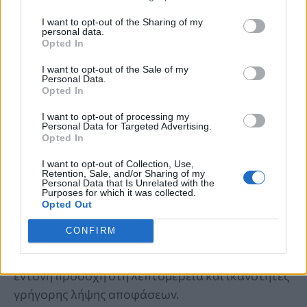
I want to opt-out of the Sharing of my
personal data.
Opted In
I want to opt-out of the Sale of my
Personal Data.
Opted In
ΤΕΣΤ ΠΑΡΑΤΗΡΗΤΙΚΟΤΗΤΑΣ
I want to opt-out of processing my
Personal Data for Targeted Advertising.
Opted In
Ποιος από τους 4 είναι φάντασμα; Μόνο
το 1% περνά αυτό το τεστ IQ σε 5
I want to opt-out of Collection, Use,
Retention, Sale, and/or Sharing of my
Personal Data that Is Unrelated with the
δευτερόλεπτα!
Purposes for which it was collected.
Opted Out
Εάν καταφέρετε να εντοπίσετε το φάντασμα σε 5
CONFIRM
δευτερόλεπτα σε αυτό το τεστ IQ, δείχνει ότι
έχετε εντυπωσιακές δεξιότητες παρατήρησης,
έντονη προσοχή στη λεπτομέρεια και ικανότητες
γρήγορης λήψης αποφάσεων.