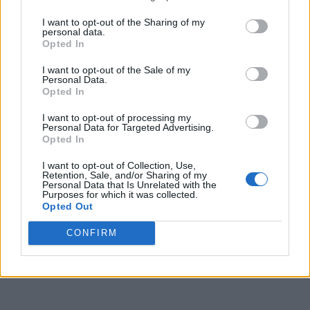
ΜΕΛΕΤΕΣ
I want to opt-out of the Sharing of my
personal data.
Καρκίνος του μαστού: Νέα δεδομένα για
Opted In
την καταστολή της ωοθηκικής
I want to opt-out of the Sale of my
Personal Data.
λειτουργίας
Opted In
I want to opt-out of processing my
Νέα δεδομένα 15ετούς παρακολούθησης
Personal Data for Targeted Advertising.
επαναπροσδιορίζουν τη θέση της καταστολής
Opted In
της ωοθηκικής λειτουργίας στον πρώιμο HR-
I want to opt-out of Collection, Use,
Retention, Sale, and/or Sharing of my
θετικό/HER2-αρνητικό καρκίνο του μαστού.
Personal Data that Is Unrelated with the
Purposes for which it was collected.
Opted Out
CONFIRM