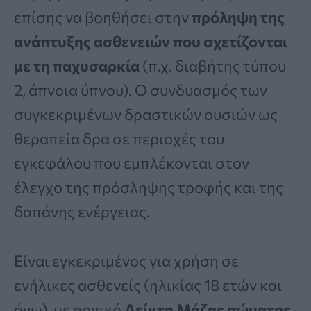
επίσης να βοηθήσει στην
πρόληψη της
ανάπτυξης ασθενειών που σχετίζονται
με τη παχυσαρκία
(π.χ. διαβήτης τύπου
2, άπνοια ύπνου). Ο συνδυασμός των
συγκεκριμένων δραστικών ουσιών ως
θεραπεία δρα σε περιοχές του
εγκεφάλου που εμπλέκονται στον
έλεγχο της πρόσληψης τροφής και της
δαπάνης ενέργειας.
Είναι εγκεκριμένος για χρήση σε
ενήλικες ασθενείς (ηλικίας 18 ετών και
άνω), με αρχικό
Δείκτη Μάζας σώματος