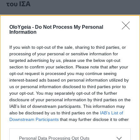
του ΙΣΑ
Οι στρατιωτικοί ιατροί πρέπει να αμείβονται
έγκαιρα και δίκαια για το σημαντικό έργο τους,
OloYgeia -
Do Not Process My Personal
Information
τονίζει ο πρόεδρος του ΙΣΑ Γ. Πατούλης.
If you wish to opt-out of the sale, sharing to third parties, or
processing of your personal or sensitive information for
targeted advertising by us, please use the below opt-out
section to confirm your selection. Please note that after your
opt-out request is processed you may continue seeing
interest-based ads based on personal information utilized by
us or personal information disclosed to third parties prior to
your opt-out. You may separately opt-out of the further
disclosure of your personal information by third parties on the
IAB’s list of downstream participants. This information may
also be disclosed by us to third parties on the
IAB’s List of
Downstream Participants
that may further disclose it to other
third parties.
Personal Data Processing Opt Outs