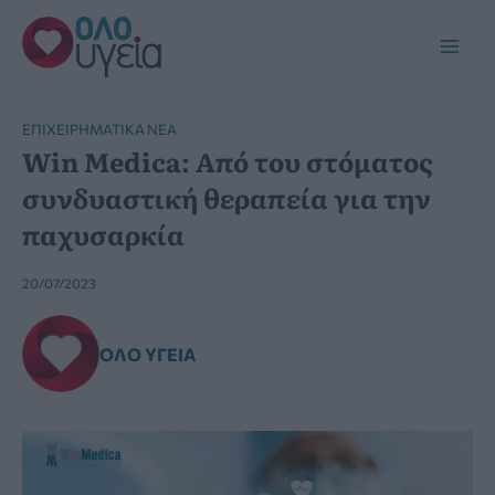
Μετάβαση
στο
Main
περιεχόμενο
Men
ΕΠΙΧΕΙΡΗΜΑΤΙΚΆ ΝΈΑ
Win Medica: Από του στόματος
συνδυαστική θεραπεία για την
παχυσαρκία
20/07/2023
ΌΛΟ ΥΓΕΊΑ