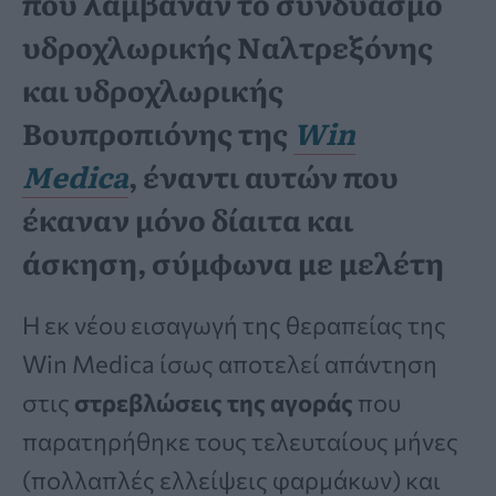
που λάμβαναν το συνδυασμό
υδροχλωρικής Ναλτρεξόνης
και υδροχλωρικής
Βουπροπιόνης της
Win
Medica
, έναντι αυτών που
έκαναν μόνο δίαιτα και
άσκηση, σύμφωνα με μελέτη
H εκ νέου εισαγωγή της θεραπείας της
Win Medica ίσως αποτελεί απάντηση
στις
στρεβλώσεις της αγοράς
που
παρατηρήθηκε τους τελευταίους μήνες
(πολλαπλές ελλείψεις φαρμάκων) και