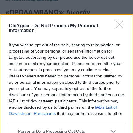
«ΠΡΟΛΑΜΒΑΝΩ»: Δωρεάν
προληπτικές εξετάσεις έως το 2030 με
OloYgeia -
Do Not Process My Personal
εθνική χρηματοδότηση
Information
Το «ΠΡΟΛΑΜΒΑΝΩ» περνά στον Τακτικό
If you wish to opt-out of the sale, sharing to third parties, or
processing of your personal or sensitive information for
Προϋπολογισμό με 75 εκατ. ευρώ ετησίως. Στην εθνική
targeted advertising by us, please use the below opt-out
χρηματοδότηση εντάσσεται και το πρόγραμμα
section to confirm your selection. Please note that after your
αντιμετώπισης της παχυσαρκίας.
opt-out request is processed you may continue seeing
interest-based ads based on personal information utilized by
us or personal information disclosed to third parties prior to
your opt-out. You may separately opt-out of the further
disclosure of your personal information by third parties on the
IAB’s list of downstream participants. This information may
also be disclosed by us to third parties on the
IAB’s List of
Downstream Participants
that may further disclose it to other
third parties.
Personal Data Processing Opt Outs