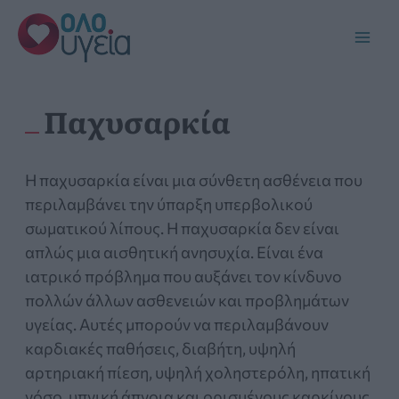
Μετάβαση
στο
Main
περιεχόμενο
Men
Παχυσαρκία
Η παχυσαρκία είναι μια σύνθετη ασθένεια που
περιλαμβάνει την ύπαρξη υπερβολικού
σωματικού λίπους. Η παχυσαρκία δεν είναι
απλώς μια αισθητική ανησυχία. Είναι ένα
ιατρικό πρόβλημα που αυξάνει τον κίνδυνο
πολλών άλλων ασθενειών και προβλημάτων
υγείας. Αυτές μπορούν να περιλαμβάνουν
καρδιακές παθήσεις, διαβήτη, υψηλή
αρτηριακή πίεση, υψηλή χοληστερόλη, ηπατική
νόσο, υπνική άπνοια και ορισμένους καρκίνους.