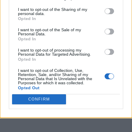
I want to opt-out of the Sharing of my
personal data.
Opted In
I want to opt-out of the Sale of my
Personal Data.
Opted In
ΠΡΟΛΗΨΗ
I want to opt-out of processing my
Personal Data for Targeted Advertising.
Με χρηματοδότηση του ΕΟΠΥΥ η
Opted In
συνέχιση του «ΠΡΟΛΑΜΒΑΝΩ» από
I want to opt-out of Collection, Use,
Retention, Sale, and/or Sharing of my
Σεπτέμβριο
Personal Data that Is Unrelated with the
Purposes for which it was collected.
Opted Out
Συνεχίζονται μέσω του Τακτικού Προϋπολογισμού οι
δωρεάν προληπτικές εξετάσεις και η φαρμακευτική
CONFIRM
κάλυψη για την παχυσαρκία στο πλαίσιο του
«ΠΡΟΛΑΜΒΑΝΩ».