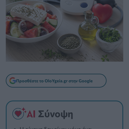
Προσθέστε το OloYgeia.gr στην Google
Σύνοψη
Η ρίγανη δεν είναι μόνο ένα