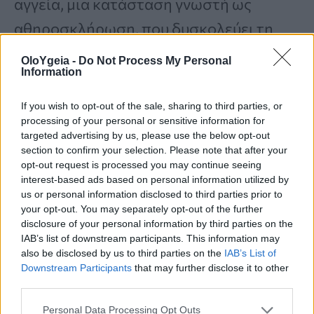
αγγεία, μια κατάσταση γνωστή ως
αθηροσκλήρωση, που δυσκολεύει τη
ροή του αίματος.
OloYgeia -
Do Not Process My Personal
Information
Παράγοντες
κινδύνου για
If you wish to opt-out of the sale, sharing to third parties, or
processing of your personal or sensitive information for
αθηροσκλήρωση
targeted advertising by us, please use the below opt-out
section to confirm your selection. Please note that after your
opt-out request is processed you may continue seeing
Κάπνισμα
interest-based ads based on personal information utilized by
us or personal information disclosed to third parties prior to
Παχυσαρκία ή διαβήτης
your opt-out. You may separately opt-out of the further
Έλλειψη άσκησης
disclosure of your personal information by third parties on the
IAB’s list of downstream participants. This information may
Διατροφή πλούσια σε κορεσμένα
also be disclosed by us to third parties on the
IAB’s List of
Downstream Participants
that may further disclose it to other
λιπαρά
third parties.
Personal Data Processing Opt Outs