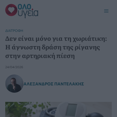
Μετάβαση
στο
Main
περιεχόμενο
Men
ΔΙΑΤΡΟΦΉ
Δεν είναι μόνο για τη χωριάτικη:
Η άγνωστη δράση της ρίγανης
στην αρτηριακή πίεση
24/04/2026
ΑΛΈΞΑΝΔΡΟΣ ΠΑΝΤΕΛΆΚΗΣ