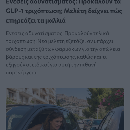
Ενέσεις αδυνατίσματος: Προκαλούν τα
GLP-1 τριχόπτωση; Μελέτη δείχνει πώς
επηρεάζει τα μαλλιά
Ενέσεις αδυνατίσματος: Προκαλούν τελικά
τριχόπτωση; Νέα μελέτη εξετάζει αν υπάρχει
σύνδεση μεταξύ των φαρμάκων για την απώλεια
βάρους και της τριχόπτωσης, καθώς και τι
εξηγούν οι ειδικοί για αυτή την πιθανή
παρενέργεια.