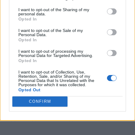
Το πιο μυστηριώδες μπαχαρικό της
I want to opt-out of the Sharing of my
ιστορίας που μπορεί να ενισχύσει το
personal data.
Opted In
αναπνευστικό και να προστατεύσει το
I want to opt-out of the Sale of my
δέρμα
Personal Data.
Opted In
I want to opt-out of processing my
Ρόλος του ασβεστίου στα
Personal Data for Targeted Advertising.
Opted In
αγγεία
I want to opt-out of Collection, Use,
Retention, Sale, and/or Sharing of my
Personal Data that Is Unrelated with the
Η αυξημένη
εισροή ασβεστίου
στα
Purposes for which it was collected.
Opted Out
κύτταρα των μυών των αγγείων μπορεί
CONFIRM
να προκαλέσει σύσπαση και αύξηση της
αγγειακής αντίστασης.