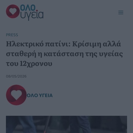
Μετάβαση
στο
Main
περιεχόμενο
Men
PRESS
Ηλεκτρικό πατίνι: Κρίσιμη αλλά
σταθερή η κατάσταση της υγείας
του 12χρονου
08/05/2026
ΌΛΟ ΥΓΕΊΑ