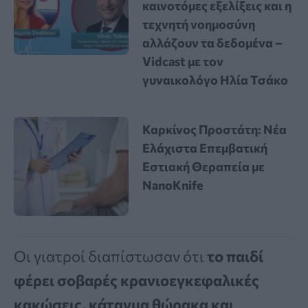
καινοτόμες εξελίξεις και η
τεχνητή νοημοσύνη
αλλάζουν τα δεδομένα –
Vidcast με τον
γυναικολόγο Ηλία Τσάκο
Καρκίνος Προστάτη: Νέα
Ελάχιστα Επεμβατική
Εστιακή Θεραπεία με
NanoKnife
Οι γιατροί διαπίστωσαν ότι
το παιδί
φέρει σοβαρές κρανιοεγκεφαλικές
κακώσεις, κάταγμα θώρακα και