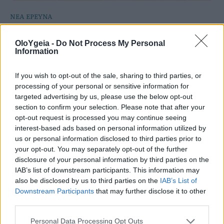
ΝΕΑ ΕΡΕΥΝΑ
Viagra και καρκίνος: Νέα έρευνα δείχνει
OloYgeia -
Do Not Process My Personal
Information
ότι μπορεί να μειώνει τις μεταστάσεις
των όγκων
If you wish to opt-out of the sale, sharing to third parties, or
processing of your personal or sensitive information for
Νέα μελέτη εξετάζει πώς το Viagra μπορεί να
targeted advertising by us, please use the below opt-out
περιορίζει τις μεταστάσεις του καρκίνου μέσω
section to confirm your selection. Please note that after your
opt-out request is processed you may continue seeing
της χοληστερίνης. Τι έδειξαν τα ευρήματα και τι
interest-based ads based on personal information utilized by
ακολουθεί;
us or personal information disclosed to third parties prior to
your opt-out. You may separately opt-out of the further
disclosure of your personal information by third parties on the
IAB’s list of downstream participants. This information may
also be disclosed by us to third parties on the
IAB’s List of
Downstream Participants
that may further disclose it to other
third parties.
Personal Data Processing Opt Outs