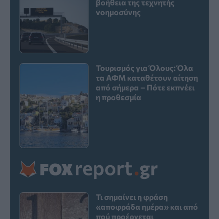
βοήθεια της τεχνητής
νοημοσύνης
Τουρισμός για Όλους: Όλα
τα ΑΦΜ καταθέτουν αίτηση
από σήμερα – Πότε εκπνέει
η προθεσμία
Τι σημαίνει η φράση
«αποφράδα ημέρα» και από
πού προέρχεται