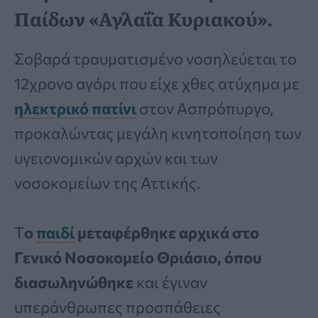
Παίδων «Αγλαΐα Κυριακού».
Σοβαρά τραυματισμένο νοσηλεύεται το
12χρονο αγόρι που είχε χθες ατύχημα με
ηλεκτρικό πατίνι
στον Ασπρόπυργο,
προκαλώντας μεγάλη κινητοποίηση των
υγειονομικών αρχών και των
νοσοκομείων της Αττικής.
Τ
ο
παιδί
μεταφέρθηκε αρχικά στο
Γενικό Νοσοκομείο Θριάσιο, όπου
διασωληνώθηκε
και έγιναν
υπεράνθρωπες προσπάθειες