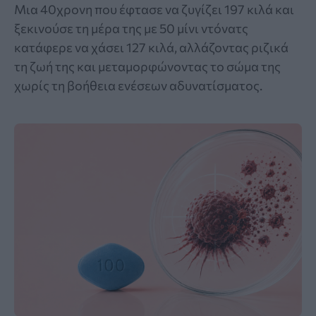
Μια 40χρονη που έφτασε να ζυγίζει 197 κιλά και
ξεκινούσε τη μέρα της με 50 μίνι ντόνατς
κατάφερε να χάσει 127 κιλά, αλλάζοντας ριζικά
τη ζωή της και μεταμορφώνοντας το σώμα της
χωρίς τη βοήθεια ενέσεων αδυνατίσματος.