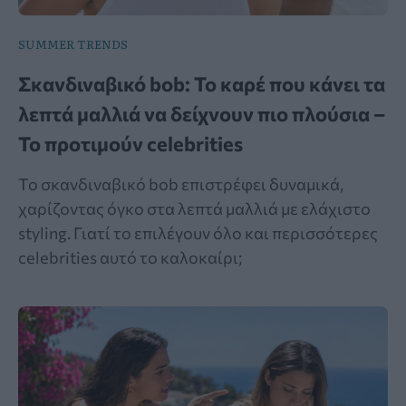
SUMMER TRENDS
Σκανδιναβικό bob: Το καρέ που κάνει τα
λεπτά μαλλιά να δείχνουν πιο πλούσια –
Το προτιμούν celebrities
Το σκανδιναβικό bob επιστρέφει δυναμικά,
χαρίζοντας όγκο στα λεπτά μαλλιά με ελάχιστο
styling. Γιατί το επιλέγουν όλο και περισσότερες
celebrities αυτό το καλοκαίρι;