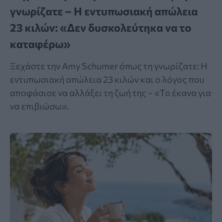
γνωρίζατε – Η εντυπωσιακή απώλεια
23 κιλών: «Δεν δυσκολεύτηκα να το
καταφέρω»
Ξεχάστε την Amy Schumer όπως τη γνωρίζατε: Η
εντυπωσιακή απώλεια 23 κιλών και ο λόγος που
αποφάσισε να αλλάξει τη ζωή της – «Το έκανα για
να επιβιώσω».