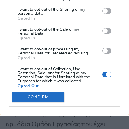
προσπάθειας, βασισμένης στην ενεργό
I want to opt-out of the Sharing of my
συμμετοχή όλων των εμπλεκόμενων
personal data.
Opted In
φορέων, και ευχαρίστησε τον ΠΟΥ, την
I want to opt-out of the Sale of my
Ευρωπαϊκή Επιτροπή, τους ομότιμους
Personal Data.
Opted In
οργανισμούς και όλους τους
I want to opt-out of processing my
συμμετέχοντες για τη συμβολή τους
Personal Data for Targeted Advertising.
Opted In
στην επιτυχή ολοκλήρωση του έργου.
I want to opt-out of Collection, Use,
Retention, Sale, and/or Sharing of my
Personal Data that Is Unrelated with the
Purposes for which it was collected.
Η εκδήλωση ολοκληρώθηκε με
Opted Out
συζήτηση επί των επόμενων βημάτων,
CONFIRM
που περιλαμβάνουν την ολοκλήρωση
της θεσμικής μεταρρύθμισης από την
αρμόδια Ομάδα Εργασίας που έχει