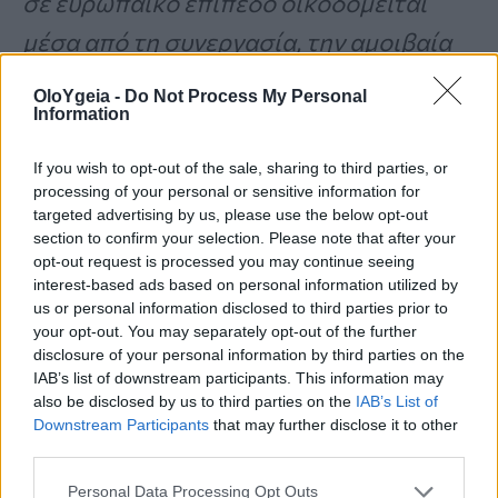
σε ευρωπαϊκό επίπεδο οικοδομείται
μέσα από τη συνεργασία, την αμοιβαία
μάθηση και την εμπιστοσύνη. Με τη
OloYgeia -
Do Not Process My Personal
Information
στήριξη ομότιμων οργανισμών
ΑΤΥ
, η
Ελλάδα δοκίμασε το επικαιροποιημένο
If you wish to opt-out of the sale, sharing to third parties, or
processing of your personal or sensitive information for
της πλαίσιο μέσα από μια πιλοτική
targeted advertising by us, please use the below opt-out
εφαρμογή που δεν ήταν θεωρητική
section to confirm your selection. Please note that after your
opt-out request is processed you may continue seeing
άσκηση, αλλά πραγματική δοκιμή που
interest-based ads based on personal information utilized by
us or personal information disclosed to third parties prior to
καταδεικνύει ότι η μεταρρύθμιση
your opt-out. You may separately opt-out of the further
λειτουργεί στην πράξη
». Υπογράμμισε,
disclosure of your personal information by third parties on the
IAB’s list of downstream participants. This information may
επιπλέον, ότι η σημερινή τελική
also be disclosed by us to third parties on the
IAB’s List of
Downstream Participants
that may further disclose it to other
συνάντηση σηματοδοτεί την
third parties.
ολοκλήρωση μιας συλλογικής
Personal Data Processing Opt Outs