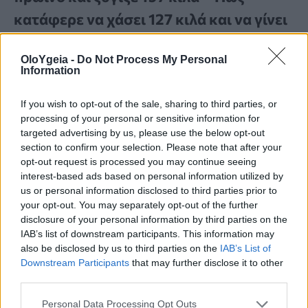
κατάφερε να χάσει 127 κιλά και να γίνει
bodybuilder χωρίς ενέσεις
OloYgeia -
Do Not Process My Personal
Information
Μια 40χρονη που έφτασε να ζυγίζει 197 κιλά και
ξεκινούσε τη μέρα της με 50 μίνι ντόνατς
If you wish to opt-out of the sale, sharing to third parties, or
κατάφερε να χάσει 127 κιλά, αλλάζοντας ριζικά
processing of your personal or sensitive information for
τη ζωή της και μεταμορφώνοντας το σώμα της
targeted advertising by us, please use the below opt-out
χωρίς τη βοήθεια ενέσεων αδυνατίσματος.
section to confirm your selection. Please note that after your
opt-out request is processed you may continue seeing
interest-based ads based on personal information utilized by
us or personal information disclosed to third parties prior to
your opt-out. You may separately opt-out of the further
disclosure of your personal information by third parties on the
IAB’s list of downstream participants. This information may
also be disclosed by us to third parties on the
IAB’s List of
Downstream Participants
that may further disclose it to other
third parties.
Personal Data Processing Opt Outs