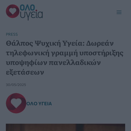
Μετάβαση
στο
Main
περιεχόμενο
Men
PRESS
Θάλπος Ψυχική Υγεία: Δωρεάν
τηλεφωνική γραμμή υποστήριξης
υποψηφίων πανελλαδικών
εξετάσεων
30/05/2025
ΌΛΟ ΥΓΕΊΑ