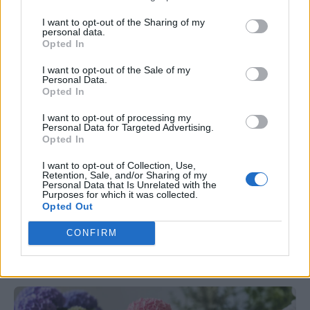
I want to opt-out of the Sharing of my
personal data.
Opted In
I want to opt-out of the Sale of my
Personal Data.
ΝΕΑ ΕΡΕΥΝΑ
Opted In
Viagra και καρκίνος: Νέα έρευνα δείχνει
I want to opt-out of processing my
Personal Data for Targeted Advertising.
ότι μπορεί να μειώνει τις μεταστάσεις
Opted In
των όγκων
I want to opt-out of Collection, Use,
Retention, Sale, and/or Sharing of my
Personal Data that Is Unrelated with the
Νέα μελέτη εξετάζει πώς το Viagra μπορεί να
Purposes for which it was collected.
Opted Out
περιορίζει τις μεταστάσεις του καρκίνου μέσω
της χοληστερίνης. Τι έδειξαν τα ευρήματα και τι
CONFIRM
ακολουθεί;