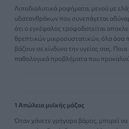
Λιποδιαλυτικά ροφήματα, μενού με ελά
υδατανθράκων που συνεπάγεται αδύναμ
ότι ο εγκέφαλος τροφοδοτείται αποκλει
θρεπτικών μικροσυστατικών, όλα όσα πρ
βάζουν σε κίνδυνο την υγείας σας. Ποια
παθολογικά προβλήματα που προκαλού
1 Απώλεια μυϊκής μάζας
Όταν χάνετε γρήγορα βάρος, μπορεί ν