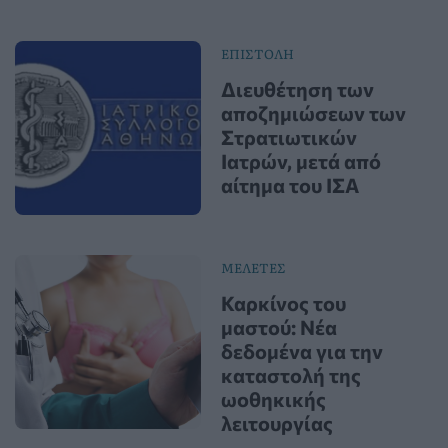
ΕΠΙΣΤΟΛΗ
Διευθέτηση των
αποζημιώσεων των
Στρατιωτικών
Ιατρών, μετά από
αίτημα του ΙΣΑ
ΜΕΛΕΤΕΣ
Καρκίνος του
μαστού: Νέα
δεδομένα για την
καταστολή της
ωοθηκικής
λειτουργίας