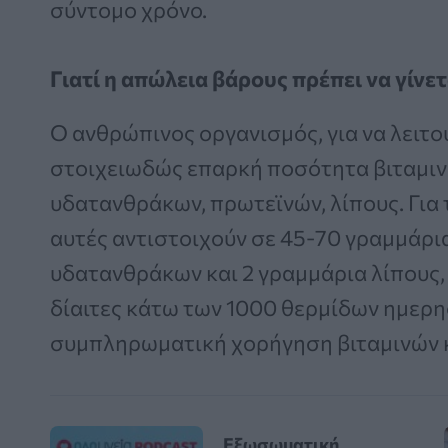
σύντομο χρόνο.
Γιατί η απώλεια βάρους πρέπει να γίνε
Ο ανθρώπινος οργανισμός, για να λειτο
στοιχειωδώς επαρκή ποσότητα βιταμινώ
υδατανθράκων, πρωτεϊνών, λίπους. Για
αυτές αντιστοιχούν σε 45-70 γραμμάρι
υδατανθράκων και 2 γραμμάρια λίπους,
δίαιτες κάτω των 1000 θερμίδων ημερη
συμπληρωματική χορήγηση βιταμινών κ
Εξωσωματική