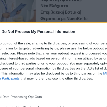
Νέα Ελάχιστα
Επεμβατική Εστιακή
Θεραπεία με NanoKnife
-
Do Not Process My Personal Information
to opt-out of the sale, sharing to third parties, or processing of your per
formation for targeted advertising by us, please use the below opt-out s
r selection. Please note that after your opt-out request is processed y
eing interest-based ads based on personal information utilized by us or
disclosed to third parties prior to your opt-out. You may separately opt-
 του υπερβάλλοντος βάρους είναι
losure of your personal information by third parties on the IAB’s list of
. This information may also be disclosed by us to third parties on the
IA
ς φυσικής κατάστασης του σώματος,
Participants
that may further disclose it to other third parties.
πει πάντοτε να γίνεται σταδιακά,
ομάδα έως την ανάκτηση του
l Data Processing Opt Outs
πάντοτε ιατρική παρακολούθηση από