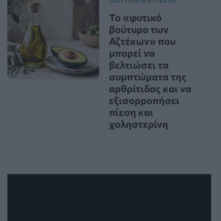
Το «φυτικό
βούτυρο των
Αζτέκων» που
μπορεί να
βελτιώσει τα
συμπτώματα της
αρθρίτιδας και να
εξισορροπήσει
πίεση και
χοληστερίνη