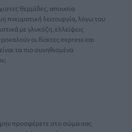
χιστες θερμίδες, απουσία
η πνευματική λειτουργία, λόγω του
στικά με γλυκόζη, ελλείψεις
οκαλούν οι δίαιτες express και
 είναι τα πιο συνηθισμένα
ν;
α μην προσφέρετε στο σώμα σας