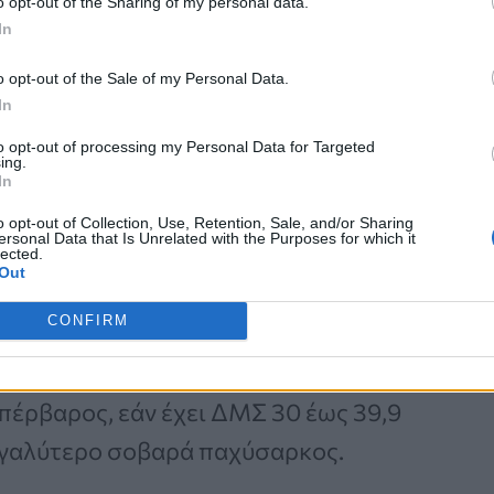
o opt-out of the Sharing of my personal data.
In
o opt-out of the Sale of my Personal Data.
In
σταση που χαρακτηρίζεται από
to opt-out of processing my Personal Data for Targeted
ing.
ατομετρικά δεδομένα ενός ανθρώπου.
In
 σε ένα οργανισμό αποτελεί ο
o opt-out of Collection, Use, Retention, Sale, and/or Sharing
ersonal Data that Is Unrelated with the Purposes for which it
ελεί το πηλίκο του βάρους ενός
lected.
Out
γωνο του ύψους του (σε μέτρα). Έτσι
CONFIRM
 την ανάπτυξή του, εάν έχει ΔΜΣ
ι ΔΜΣ 18.5 έως 24.9 έχει κανονικό
υπέρβαρος, εάν έχει ΔΜΣ 30 έως 39,9
μεγαλύτερο σοβαρά παχύσαρκος.