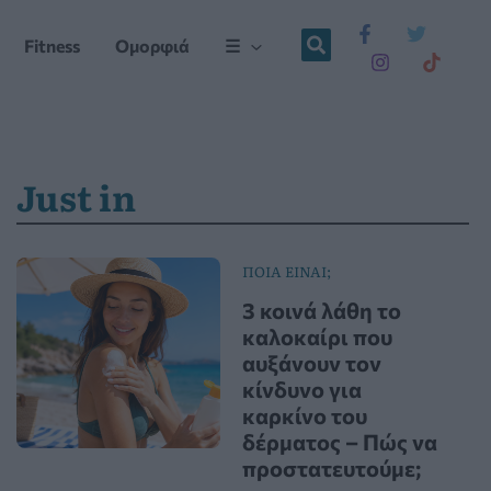
Fitness
Ομορφιά
☰
Just in
ΠΟΙΑ ΕΙΝΑΙ;
3 κοινά λάθη το
καλοκαίρι που
αυξάνουν τον
κίνδυνο για
καρκίνο του
δέρματος – Πώς να
προστατευτούμε;