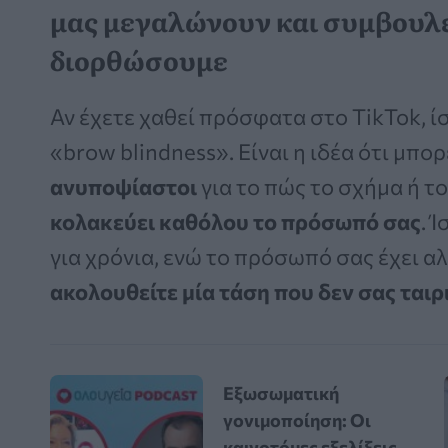
μας μεγαλώνουν και συμβουλε
διορθώσουμε
Αν έχετε χαθεί πρόσφατα στο TikTok, ί
«brow blindness». Είναι η ιδέα ότι μπο
ανυποψίαστοι
για το πώς το σχήμα ή τ
κολακεύει καθόλου το πρόσωπό σας
. 
για χρόνια, ενώ το πρόσωπό σας έχει α
ακολουθείτε μία τάση που δεν σας ταιρ
Εξωσωματική
γονιμοποίηση: Οι
καινοτόμες εξελίξεις