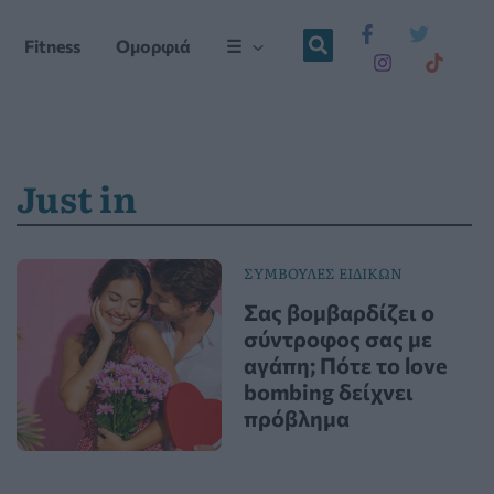
Fitness
Ομορφιά
☰
Just in
ΣΥΜΒΟΥΛΕΣ ΕΙΔΙΚΩΝ
Σας βομβαρδίζει ο
σύντροφος σας με
αγάπη; Πότε το love
bombing δείχνει
πρόβλημα