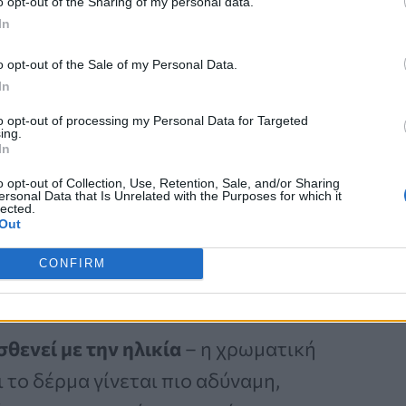
o opt-out of the Sharing of my personal data.
ύψουν την ηλικία μας;
In
o opt-out of the Sale of my Personal Data.
 αλλάζουν με την ηλικία
, και αυτές οι
In
ο να φαίνεται
πιο γηρασμένο
.
to opt-out of processing my Personal Data for Targeted
ing.
ρώμα, το σχήμα και τη θέση των
In
λαμβάνονται υποσυνείδητα ως δείκτες
o opt-out of Collection, Use, Retention, Sale, and/or Sharing
ersonal Data that Is Unrelated with the Purposes for which it
lected.
Out
CONFIRM
θενεί με την ηλικία
– η χρωματική
το δέρμα γίνεται πιο αδύναμη,