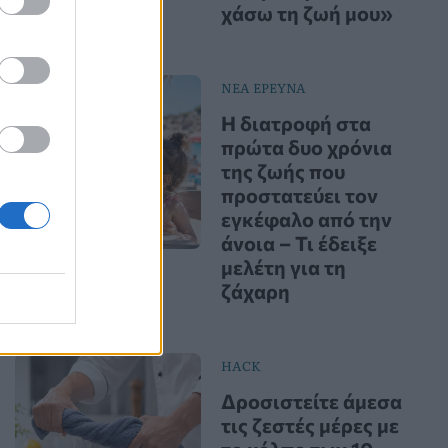
χάσω τη ζωή μου»
ΝΕΑ ΕΡΕΥΝΑ
Η διατροφή στα
πρώτα δυο χρόνια
της ζωής που
προστατεύει τον
εγκέφαλο από την
άνοια – Τι έδειξε
μελέτη για τη
ζάχαρη
HACK
Δροσιστείτε άμεσα
τις ζεστές μέρες με