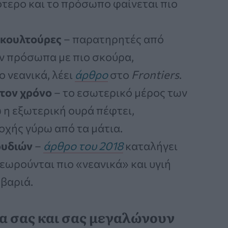
ότερο και το πρόσωπο φαίνεται πιο
ς κουλτούρες
– παρατηρητές από
ν πρόσωπα με πιο σκούρα,
 νεανικά, λέει
άρθρο
στο
Frontiers
.
 τον χρόνο
– το εσωτερικό μέρος των
ώ η εξωτερική ουρά πέφτει,
οχής γύρω από τα μάτια.
ρυδιών
–
άρθρο του 2018
καταλήγει
θεωρούνται πιο «νεανικά» και υγιή
 βαριά.
ια σας και σας μεγαλώνουν