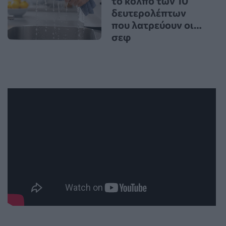
το κόλπο των 10
δευτερολέπτων
που λατρεύουν οι…
σεφ