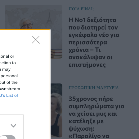
ΠΟΙΑ ΕΙΝΑΙ;
Η Νο1 δεξιότητα
που διατηρεί τον
εγκέφαλο νέο για
περισσότερα
χρόνια – Τι
ανακάλυψαν οι
sonal or
ection to
επιστήμονες
ou may
 personal
out of the
ΠΡΟΣΩΠΙΚΗ ΜΑΡΤΥΡΙΑ
 downstream
B’s List of
35χρονος πήρε
συμπληρώματα για
να χτίσει μυς και
κατέληξε με
ψύχωση:
«Παραλίγο να