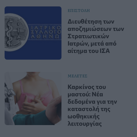
ΕΠΙΣΤΟΛΗ
Διευθέτηση των
αποζημιώσεων των
Στρατιωτικών
Ιατρών, μετά από
αίτημα του ΙΣΑ
ΜΕΛΕΤΕΣ
Καρκίνος του
μαστού: Νέα
δεδομένα για την
καταστολή της
ωοθηκικής
λειτουργίας