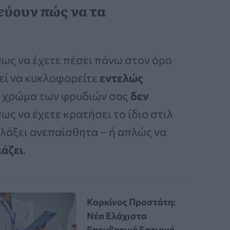
ύουν πώς να τα
σως να έχετε πέσει πάνω στον όρο
ρεί να κυκλοφορείτε
εντελώς
ο χρώμα των φρυδιών σας
δεν
Ίσως να έχετε κρατήσει το ίδιο στιλ
λλάξει ανεπαίσθητα – ή απλώς να
ιάζει
.
Καρκίνος Προστάτη:
Νέα Ελάχιστα
Επεμβατική Εστιακή