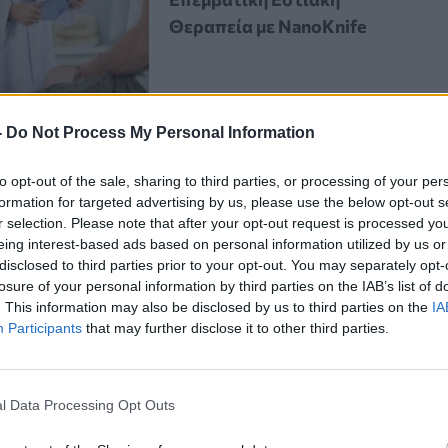
Θεραπεία με NanoKnife
-
Do Not Process My Personal Information
to opt-out of the sale, sharing to third parties, or processing of your per
formation for targeted advertising by us, please use the below opt-out s
 η makeup artist
Nina Soriano
,
«τα
r selection. Please note that after your opt-out request is processed y
eing interest-based ads based on personal information utilized by us or
που που
πλαισιώνει τα μάτια σας
και,
disclosed to third parties prior to your opt-out. You may separately opt-
losure of your personal information by third parties on the IAB’s list of
πό σας
. Η δημιουργία ενός σχήματος
. This information may also be disclosed by us to third parties on the
IA
ρεί πραγματικά να αλλάξει τον
Participants
that may further disclose it to other third parties.
 προς τα έξω»
. Τα καλά νέα, όμως,
ώσεις για να δείτε μεγάλη διαφορά.
l Data Processing Opt Outs