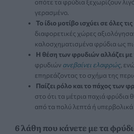
οπότε τα φρύδια ξεχωρίζουν λιγ
γερασμένο.
Το ίδιο μοτίβο ισχύει σε όλες τι
διαφορετικές χώρες αξιολόγησα
καλοσχηματισμένα φρύδια ως πιο
Η θέση των φρυδιών αλλάζει με
φρυδιών
ανεβαίνει ελαφρώς
, εν
επηρεάζοντας το σχήμα της περι
Παίζει ρόλο και το πάχος των φ
στο ότι τα μέτρια παχιά φρύδια 
από τα πολύ λεπτά ή υπερβολικά
6 λάθη που κάνετε με τα φρύδ