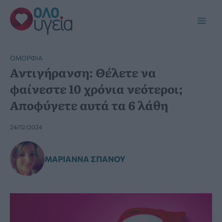
Μετάβαση
στο
Main
περιεχόμενο
Men
ΟΜΟΡΦΙΆ
Αντιγήρανση: Θέλετε να
φαίνεστε 10 χρόνια νεότεροι;
Αποφύγετε αυτά τα 6 λάθη
24/12/2024
ΜΑΡΙΆΝΝΑ ΣΠΑΝΟΎ