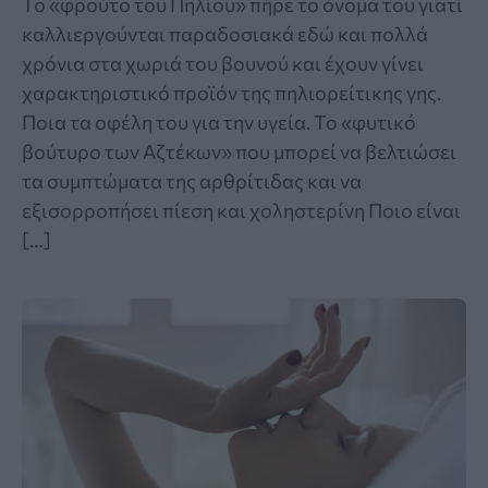
Το «φρούτο του Πηλίου» πήρε το όνομά του γιατί
καλλιεργούνται παραδοσιακά εδώ και πολλά
χρόνια στα χωριά του βουνού και έχουν γίνει
χαρακτηριστικό προϊόν της πηλιορείτικης γης.
Ποια τα οφέλη του για την υγεία. Το «φυτικό
βούτυρο των Αζτέκων» που μπορεί να βελτιώσει
τα συμπτώματα της αρθρίτιδας και να
εξισορροπήσει πίεση και χοληστερίνη Ποιο είναι
[…]