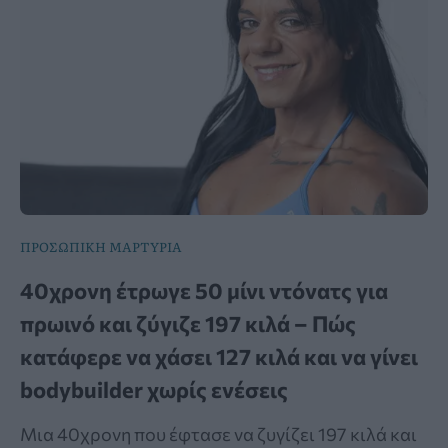
ΠΡΟΣΩΠΙΚΗ ΜΑΡΤΥΡΙΑ
40χρονη έτρωγε 50 μίνι ντόνατς για
πρωινό και ζύγιζε 197 κιλά – Πώς
κατάφερε να χάσει 127 κιλά και να γίνει
bodybuilder χωρίς ενέσεις
Μια 40χρονη που έφτασε να ζυγίζει 197 κιλά και