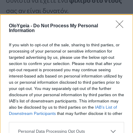
συνιστά να έχετε ένα
φίλτρο στο ντους
σας αν είναι δυνατόν.
OloYgeia -
Do Not Process My Personal
6. Αντιβιοτικά
Information
If you wish to opt-out of the sale, sharing to third parties, or
«
Τα αντιβιοτικά δημιουργούν σοβαρά
processing of your personal or sensitive information for
προβλήματα στο δέρμα σας
»,
targeted advertising by us, please use the below opt-out
section to confirm your selection. Please note that after your
αποκαλύπτει ο Δρ. Berg. Σύμφωνα με
opt-out request is processed you may continue seeing
interest-based ads based on personal information utilized by
τον ίδιο, ότι αυτό
δεν περιλαμβάνει
us or personal information disclosed to third parties prior to
μόνο τα αντιβιοτικά που παίρνετε για
your opt-out. You may separately opt-out of the further
disclosure of your personal information by third parties on the
προβλήματα υγείας
, «
αλλά και άλλα
IAB’s list of downstream participants. This information may
also be disclosed by us to third parties on the
IAB’s List of
πράγματα που λειτουργούν σαν
Downstream Participants
that may further disclose it to other
αντιβιοτικό. Αντισυλληπτικά χάπια και
third parties.
αντιόξινα (για γαστροοισοφαγική
Personal Data Processing Opt Outs