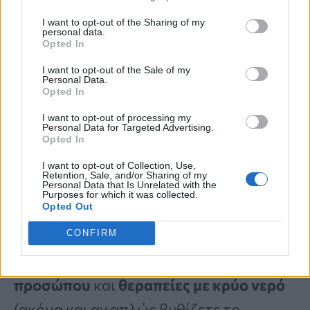
παλινδρόμηση), στεροειδή και
I want to opt-out of the Sharing of my
personal data.
στατίνες
».
Opted In
I want to opt-out of the Sale of my
Personal Data.
Η κοινή συνήθεια που μπορεί να
Opted In
προκαλέσει ακμή ρυτίδες και πρόωρη
I want to opt-out of processing my
Personal Data for Targeted Advertising.
γήρανση
Opted In
I want to opt-out of Collection, Use,
Retention, Sale, and/or Sharing of my
Τι μπορείτε, λοιπόν, να κάνετε για να
Personal Data that Is Unrelated with the
Purposes for which it was collected.
Opted Out
δείχνετε νεότεροι
, να τονώσετε το
κολλαγόνο και να αυξήσετε τη ροή του
CONFIRM
αίματος; Ο Δρ. Berg συνιστά
ασκήσεις
προσώπου
και
θεραπείες με κρύο νερό
(ακόμα και αν απλώς βυθίζετε το