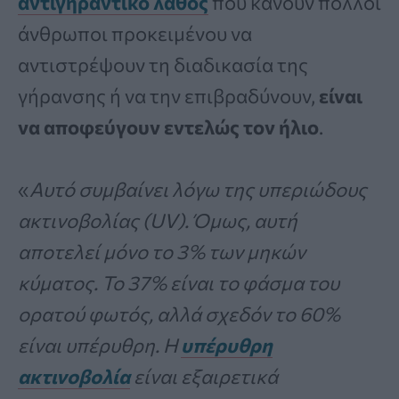
αντιγηραντικό λάθος
που κάνουν πολλοί
άνθρωποι προκειμένου να
αντιστρέψουν τη διαδικασία της
γήρανσης ή να την επιβραδύνουν,
είναι
να αποφεύγουν εντελώς τον ήλιο
.
«
Αυτό συμβαίνει λόγω της υπεριώδους
ακτινοβολίας (UV). Όμως, αυτή
αποτελεί μόνο το 3% των μηκών
κύματος. Το 37% είναι το φάσμα του
ορατού φωτός, αλλά σχεδόν το 60%
είναι υπέρυθρη. Η
υπέρυθρη
ακτινοβολία
είναι εξαιρετικά